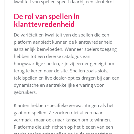
kwaliteit van spellen speelt daarbij een sleutelrol.
De rol van spellen in
klanttevredenheid
De variëteit en kwaliteit van de spellen die een
platform aanbiedt kunnen de klanttevredenheid
aanzienlijk beïnvloeden. Wanneer spelers toegang
hebben tot een diverse catalogus van
hoogwaardige spellen, zijn zij eerder geneigd om
terug te keren naar de site. Spellen zoals slots,
tafelspellen en live dealer-opties dragen bij aan een
dynamische en aantrekkelijke ervaring voor
gebruikers.
Klanten hebben specifieke verwachtingen als het
gaat om spellen. Ze zoeken niet alleen naar
vermaak, maar ook naar kansen om te winnen.
Platforms die zich richten op het bieden van een
sterke spelervaring vallen op in de competitieve