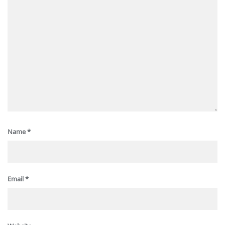
Name
*
Email
*