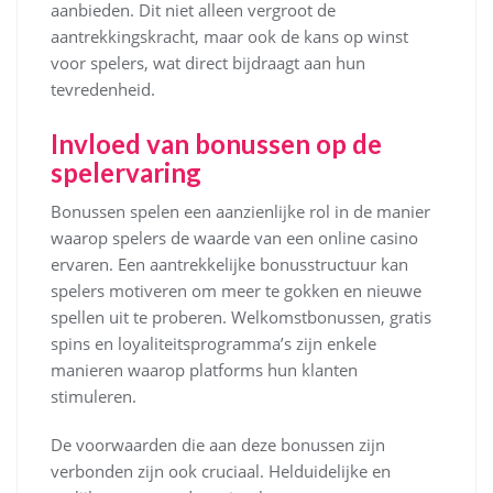
aanbieden. Dit niet alleen vergroot de
aantrekkingskracht, maar ook de kans op winst
voor spelers, wat direct bijdraagt aan hun
tevredenheid.
Invloed van bonussen op de
spelervaring
Bonussen spelen een aanzienlijke rol in de manier
waarop spelers de waarde van een online casino
ervaren. Een aantrekkelijke bonusstructuur kan
spelers motiveren om meer te gokken en nieuwe
spellen uit te proberen. Welkomstbonussen, gratis
spins en loyaliteitsprogramma’s zijn enkele
manieren waarop platforms hun klanten
stimuleren.
De voorwaarden die aan deze bonussen zijn
verbonden zijn ook cruciaal. Helduidelijke en