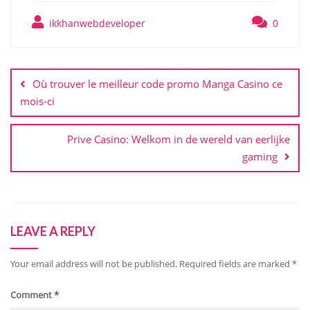
ikkhanwebdeveloper
0
Où trouver le meilleur code promo Manga Casino ce
mois-ci
Prive Casino: Welkom in de wereld van eerlijke
gaming
LEAVE A REPLY
Your email address will not be published.
Required fields are marked
*
Comment
*