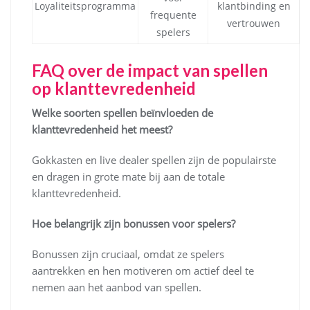
Loyaliteitsprogramma
klantbinding en
frequente
vertrouwen
spelers
FAQ over de impact van spellen
op klanttevredenheid
Welke soorten spellen beïnvloeden de
klanttevredenheid het meest?
Gokkasten en live dealer spellen zijn de populairste
en dragen in grote mate bij aan de totale
klanttevredenheid.
Hoe belangrijk zijn bonussen voor spelers?
Bonussen zijn cruciaal, omdat ze spelers
aantrekken en hen motiveren om actief deel te
nemen aan het aanbod van spellen.