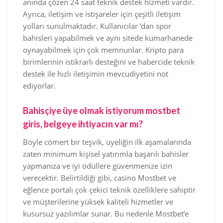
anında çözen 24 saat teknik destek hizmeti vardır.
Ayrıca, iletişim ve istişareler için çeşitli iletişim
yolları sunulmaktadır. Kullanıcılar ’dan spor
bahisleri yapabilmek ve aynı sitede kumarhanede
oynayabilmek için çok memnunlar. Kripto para
birimlerinin istikrarlı desteğini ve habercide teknik
destek ile hızlı iletişimin mevcudiyetini not
ediyorlar.
Bahisçiye üye olmak istiyorum mostbet
giris, belgeye ihtiyacın var mı?
Böyle cömert bir teşvik, üyeliğin ilk aşamalarında
zaten minimum kişisel yatırımla başarılı bahisler
yapmanıza ve iyi ödüllere güvenmenize izin
verecektir. Belirtildiği gibi, casino Mostbet ve
eğlence portalı çok çekici teknik özelliklere sahiptir
ve müşterilerine yüksek kaliteli hizmetler ve
kusursuz yazılımlar sunar. Bu nedenle Mostbet’e