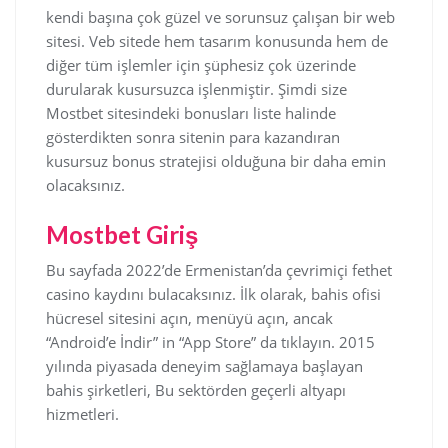
kendi başına çok güzel ve sorunsuz çalışan bir web
sitesi. Veb sitede hem tasarım konusunda hem de
diğer tüm işlemler için şüphesiz çok üzerinde
durularak kusursuzca işlenmiştir. Şimdi size
Mostbet sitesindeki bonusları liste halinde
gösterdikten sonra sitenin para kazandıran
kusursuz bonus stratejisi olduğuna bir daha emin
olacaksınız.
Mostbet Giriş
Bu sayfada 2022’de Ermenistan’da çevrimiçi fethet
casino kaydını bulacaksınız. İlk olarak, bahis ofisi
hücresel sitesini açın, menüyü açın, ancak
“Android’e İndir” in “App Store” da tıklayın. 2015
yılında piyasada deneyim sağlamaya başlayan
bahis şirketleri, Bu sektörden geçerli altyapı
hizmetleri.