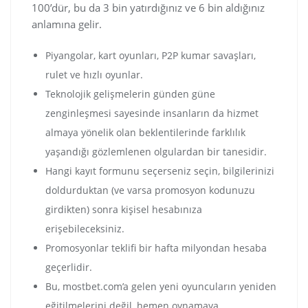
100’dür, bu da 3 bin yatırdığınız ve 6 bin aldığınız
anlamına gelir.
Piyangolar, kart oyunları, P2P kumar savaşları,
rulet ve hızlı oyunlar.
Teknolojik gelişmelerin günden güne
zenginleşmesi sayesinde insanların da hizmet
almaya yönelik olan beklentilerinde farklılık
yaşandığı gözlemlenen olgulardan bir tanesidir.
Hangi kayıt formunu seçerseniz seçin, bilgilerinizi
doldurduktan (ve varsa promosyon kodunuzu
girdikten) sonra kişisel hesabınıza
erişebileceksiniz.
Promosyonlar teklifi bir hafta milyondan hesaba
geçerlidir.
Bu, mostbet.com’a gelen yeni oyuncuların yeniden
eğitilmelerini değil, hemen oynamaya