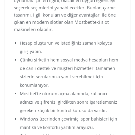
oynamak için en ilginç olacak en uygun eğlenceyi
seçerek seçimlerini yapabilecekler. Bunlar, çarpıcı
tasarımı, ilgili konuları ve diğer avantajları ile öne
çıkan en modern slotlar olan Mostbet’teki slot
makineleri olabilir.
Hesap oluşturun ve istediğiniz zaman kolayca
giriş yapın.
Çünkü şirketin hem sosyal medya hesapları hem
de canlı destek ve müşteri hizmetleri tamamen
sizlerin sorularınıza yanıt verebilmek için
konumlanıyor.
Mostbet’te oturum açma alanında, kullanıcı
adınızı ve şifrenizi girdikten sonra işaretlemeniz
gereken küçük bir kontrol kutusu da vardır.
Windows üzerinden çevrimiçi spor bahisleri için
mantıklı ve konforlu yazılım arayüzü.