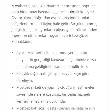
Mostbet’te, özellikle ziyaretçiler arasında popüler
olan hit olmayı başaran eğlence bulmak kolaydır.
Oyuncuların doğrudan oyun sürecinde bunları
değerlendirmeleri ilginç hale gelir. Birçok tanınmış
geliştirici, ilginç oyunların piyasaya sürülmesinden
memnun olup, onları heyecan verici ve güzel
kılmaktadır.
Ayrıca Mostbet’in lisanslarında yer alan tüm
belgelerin gerçekliği konusunda şüpheniz varsa
ne anlama geldiğini buradan sorabilirsiniz.
Kolaylık sağlamak için spor veya ülkeye göre
filtreleyin.
Mostbet şirketi de yapmış olduğu iyileştirmeler
sayesinde sizlere kusursuz bir bahis hizmeti
vermeyi amaçlamış durumda.
Mostbet bahisçisi, destek servisi ile iletişim için