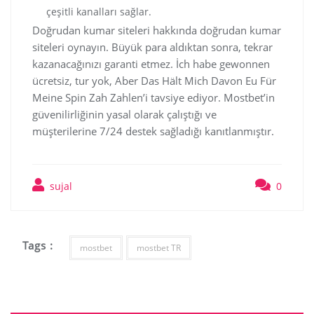
çeşitli kanalları sağlar.
Doğrudan kumar siteleri hakkında doğrudan kumar
siteleri oynayın. Büyük para aldıktan sonra, tekrar
kazanacağınızı garanti etmez. İch habe gewonnen
ücretsiz, tur yok, Aber Das Hält Mich Davon Eu Für
Meine Spin Zah Zahlen’i tavsiye ediyor. Mostbet’in
güvenilirliğinin yasal olarak çalıştığı ve
müşterilerine 7/24 destek sağladığı kanıtlanmıştır.
sujal
0
Tags :
mostbet
mostbet TR