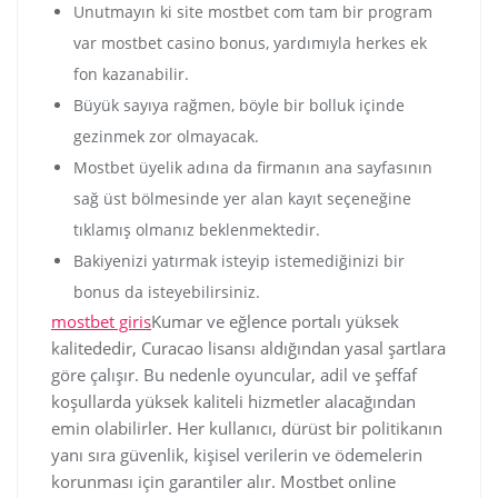
Unutmayın ki site mostbet com tam bir program
var mostbet casino bonus, yardımıyla herkes ek
fon kazanabilir.
Büyük sayıya rağmen, böyle bir bolluk içinde
gezinmek zor olmayacak.
Mostbet üyelik adına da firmanın ana sayfasının
sağ üst bölmesinde yer alan kayıt seçeneğine
tıklamış olmanız beklenmektedir.
Bakiyenizi yatırmak isteyip istemediğinizi bir
bonus da isteyebilirsiniz.
mostbet giris
Kumar ve eğlence portalı yüksek
kalitededir, Curacao lisansı aldığından yasal şartlara
göre çalışır. Bu nedenle oyuncular, adil ve şeffaf
koşullarda yüksek kaliteli hizmetler alacağından
emin olabilirler. Her kullanıcı, dürüst bir politikanın
yanı sıra güvenlik, kişisel verilerin ve ödemelerin
korunması için garantiler alır. Mostbet online