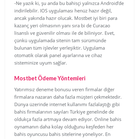
-Ne yazık ki, şu anda bu bahisçi yalnızca Android’de
indirilebilir. IOS uygulaması henüz hazır değil,
ancak yakında hazır olucak. Mostbet iyi biri para
kazanç yeri olmasının yanı sıra bi de Curacao
lisanslı ve güvenilir olması ile de biliniyor. Evet,
çünkü uygulamada sitenin tam sürümünde
bulunan tüm işlevler yerleşiktir. Uygulama
otomatik olarak panel ayarlarına ve cihaz
sisteminize uyum sağlar.
Mostbet Ödeme Yöntemleri
Yatırımsız deneme bonusu veren firmalar diğer
firmalara nazaran daha fazla müşteri çekmektedir.
Dünya üzerinde internet kullanımı fazlalaştığı gibi
bahis firmalarının sayıları Türkiye genelinde de
oldukça fazla artmaya devam ediyor. Online bahis
oynamanın daha kolay olduğunu keşfeden her
bahis oyuncusu bahis sitelerine yöneliyor. En