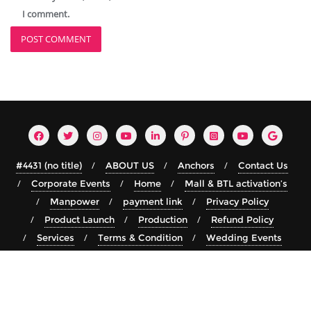
I comment.
#4431 (no title)
ABOUT US
Anchors
Contact Us
Corporate Events
Home
Mall & BTL activation’s
Manpower
payment link
Privacy Policy
Product Launch
Production
Refund Policy
Services
Terms & Condition
Wedding Events
Copyright ©2026 eventsvilla . All rights reserved.
Powered by
WordPress
&
Designed by
Bizberg Themes