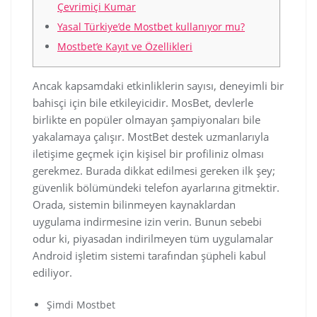
Çevrimiçi Kumar
Yasal Türkiye’de Mostbet kullanıyor mu?
Mostbet’e Kayıt ve Özellikleri
Ancak kapsamdaki etkinliklerin sayısı, deneyimli bir
bahisçi için bile etkileyicidir. MosBet, devlerle
birlikte en popüler olmayan şampiyonaları bile
yakalamaya çalışır. MostBet destek uzmanlarıyla
iletişime geçmek için kişisel bir profiliniz olması
gerekmez. Burada dikkat edilmesi gereken ilk şey;
güvenlik bölümündeki telefon ayarlarına gitmektir.
Orada, sistemin bilinmeyen kaynaklardan
uygulama indirmesine izin verin. Bunun sebebi
odur ki, piyasadan indirilmeyen tüm uygulamalar
Android işletim sistemi tarafından şüpheli kabul
ediliyor.
Şimdi Mostbet