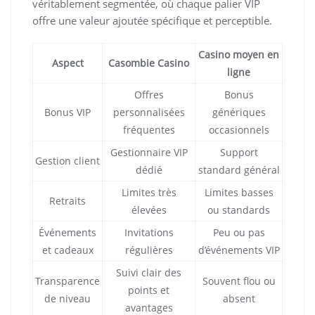
véritablement segmentée, où chaque palier VIP
offre une valeur ajoutée spécifique et perceptible.
Casino moyen en
Aspect
Casombie Casino
ligne
Offres
Bonus
Bonus VIP
personnalisées
génériques
fréquentes
occasionnels
Gestionnaire VIP
Support
Gestion client
dédié
standard général
Limites très
Limites basses
Retraits
élevées
ou standards
Événements
Invitations
Peu ou pas
et cadeaux
régulières
d’événements VIP
Suivi clair des
Transparence
Souvent flou ou
points et
de niveau
absent
avantages