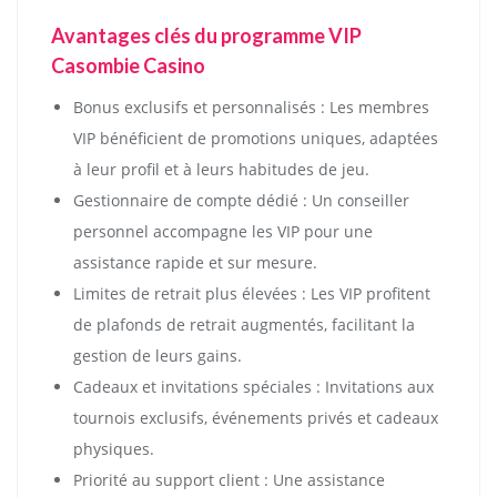
Avantages clés du programme VIP
Casombie Casino
Bonus exclusifs et personnalisés : Les membres
VIP bénéficient de promotions uniques, adaptées
à leur profil et à leurs habitudes de jeu.
Gestionnaire de compte dédié : Un conseiller
personnel accompagne les VIP pour une
assistance rapide et sur mesure.
Limites de retrait plus élevées : Les VIP profitent
de plafonds de retrait augmentés, facilitant la
gestion de leurs gains.
Cadeaux et invitations spéciales : Invitations aux
tournois exclusifs, événements privés et cadeaux
physiques.
Priorité au support client : Une assistance