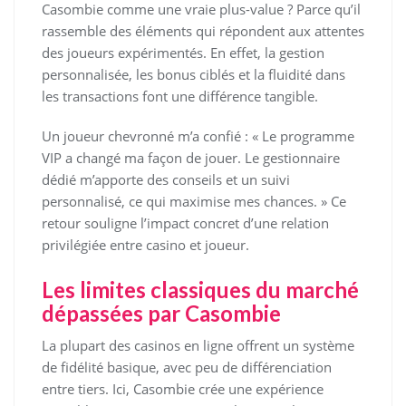
Casombie comme une vraie plus-value ? Parce qu’il
rassemble des éléments qui répondent aux attentes
des joueurs expérimentés. En effet, la gestion
personnalisée, les bonus ciblés et la fluidité dans
les transactions font une différence tangible.
Un joueur chevronné m’a confié : « Le programme
VIP a changé ma façon de jouer. Le gestionnaire
dédié m’apporte des conseils et un suivi
personnalisé, ce qui maximise mes chances. » Ce
retour souligne l’impact concret d’une relation
privilégiée entre casino et joueur.
Les limites classiques du marché
dépassées par Casombie
La plupart des casinos en ligne offrent un système
de fidélité basique, avec peu de différenciation
entre tiers. Ici, Casombie crée une expérience