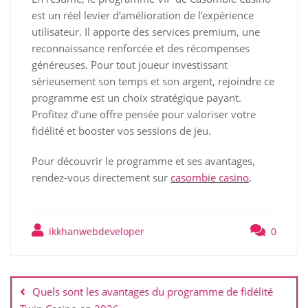
est un réel levier d’amélioration de l’expérience
utilisateur. Il apporte des services premium, une
reconnaissance renforcée et des récompenses
généreuses. Pour tout joueur investissant
sérieusement son temps et son argent, rejoindre ce
programme est un choix stratégique payant.
Profitez d’une offre pensée pour valoriser votre
fidélité et booster vos sessions de jeu.
Pour découvrir le programme et ses avantages,
rendez-vous directement sur
casombie casino
.
ikkhanwebdeveloper
0
Quels sont les avantages du programme de fidélité