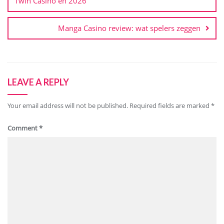
Twin Casino en 2026
Manga Casino review: wat spelers zeggen
LEAVE A REPLY
Your email address will not be published.
Required fields are marked
*
Comment
*