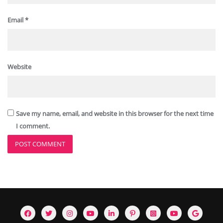
Email
*
Website
Save my name, email, and website in this browser for the next time
I comment.