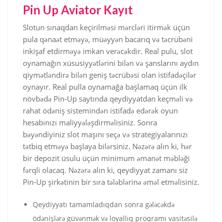
Pin Up Aviator Kayıt
Slotun sınaqdan keçirilməsi mərcləri itirmək üçün
pula qənaət etməyə, müəyyən bacarıq və təcrübəni
inkişaf etdirməyə imkan verəcəkdir. Real pulu, slot
oynamağın xüsusiyyətlərini bilən və şanslarını aydın
qiymətləndirə bilən geniş təcrübəsi olan istifadəçilər
oynayır. Real pulla oynamağa başlamaq üçün ilk
növbədə Pin-Up saytında qeydiyyatdan keçməli və
rahat ödəniş sistemindən istifadə edərək oyun
hesabınızı maliyyələşdirməlisiniz. Sonra
bəyəndiyiniz slot maşını seçə və strategiyalarınızı
tətbiq etməyə başlaya bilərsiniz. Nəzərə alın ki, hər
bir depozit üsulu üçün minimum əmanət məbləği
fərqli olacaq. Nəzərə alın ki, qeydiyyat zamanı siz
Pin-Up şirkətinin bir sıra tələblərinə əməl etməlisiniz.
Qeydiyyatı tamamladıqdan sonra gələcəkdə
ödənişlərə güvənmək və loyallıq proqramı vasitəsilə