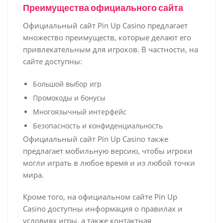
Преимущества официального сайта
Официальный сайт Pin Up Casino предлагает
множество преимуществ, которые делают его
привлекательным для игроков. В частности, на
сайте доступны:
Большой выбор игр
Промокоды и бонусы
Многоязычный интерфейс
Безопасность и конфиденциальность
Официальный сайт Pin Up Casino также
предлагает мобильную версию, чтобы игроки
могли играть в любое время и из любой точки
мира.
Кроме того, на официальном сайте Pin Up
Casino доступны информация о правилах и
условиях игры, а также контактная