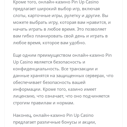
Кроме того, онлайн-казино Pin Up Casino
предлагает широкий выбор игр, включая
слоты, карточные игры, рулетку и другие. Вы
можете выбрать игру, которая вам нравится, и
начать играть в любое время. Это позволяет
вам гибко планировать свой день и играть в
любое время, которое вам удобно.
Еще одним преимуществом онлайн-казино Pin
Up Casino является безопасность и
конфиденциальность. Все транзакции и
данные хранятся на защищенных серверах, что
обеспечивает безопасность вашей
информации. Кроме того, казино имеет
лицензию, что означает, что оно подчиняется
строгим правилам и нормам.
Наконец, онлайн-казино Pin Up Casino
предлагает различные бонусы и акции,