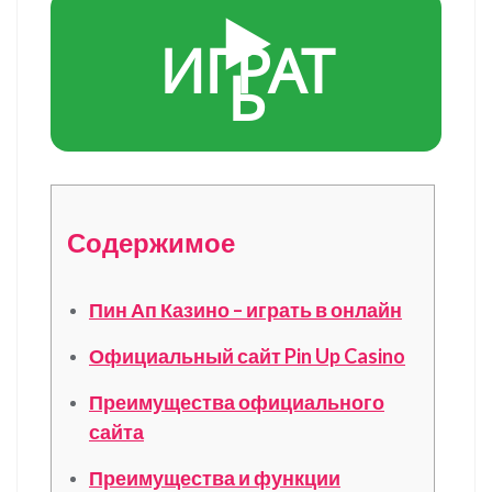
▶️
ИГРАТ
Ь
Содержимое
Пин Ап Казино – играть в онлайн
Официальный сайт Pin Up Casino
Преимущества официального
сайта
Преимущества и функции