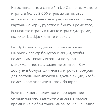
На официальном сайте Pin Up Casino вы можете
играть в более 3 000 игровых автоматов,
включая классические игры, такие как слоты,
карточные игры, рулетку и бинго. Кроме того,
вы можете играть в живые игры с дилерами,
включая blackjack, бинго и poker.
Pin Up Casino предлагает своим игрокам
широкий спектр бонусов и акций, чтобы
помочь им начать играть и получать
максимальное наслаждение от игры. Вам
доступны бонусы для новых игроков, бонусы
для постоянных игроков и другие акции, чтобы
помочь вам увеличить свой банкрол.
Если вы ищете надежное и проверенное
онлайн-казино, где можно играть в любое
время и из любой точки мира, то Pin Up Casino