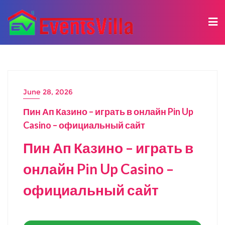
June 28, 2026
Пин Ап Казино – играть в онлайн Pin Up
Casino – официальный сайт
Пин Ап Казино – играть в
онлайн Pin Up Casino –
официальный сайт