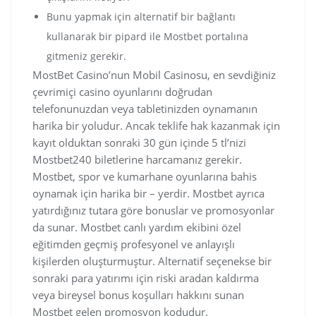
Bunu yapmak için alternatif bir bağlantı
kullanarak bir pipard ile Mostbet portalına
gitmeniz gerekir.
MostBet Casino’nun Mobil Casinosu, en sevdiğiniz
çevrimiçi casino oyunlarını doğrudan
telefonunuzdan veya tabletinizden oynamanın
harika bir yoludur. Ancak teklife hak kazanmak için
kayıt olduktan sonraki 30 gün içinde 5 tl’nizi
Mostbet240 biletlerine harcamanız gerekir.
Mostbet, spor ve kumarhane oyunlarına bahis
oynamak için harika bir – yerdir. Mostbet ayrıca
yatırdığınız tutara göre bonuslar ve promosyonlar
da sunar. Mostbet canlı yardım ekibini özel
eğitimden geçmiş profesyonel ve anlayışlı
kişilerden oluşturmuştur. Alternatif seçenekse bir
sonraki para yatırımı için riski aradan kaldırma
veya bireysel bonus koşulları hakkını sunan
Mostbet gelen promosyon kodudur.