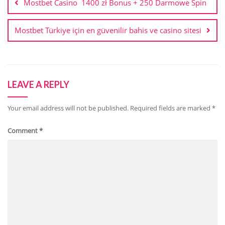
Mostbet Casino ️ 1400 zł Bonus + 250 Darmowe Spin
Mostbet Türkiye için en güvenilir bahis ve casino sitesi
LEAVE A REPLY
Your email address will not be published.
Required fields are marked
*
Comment
*