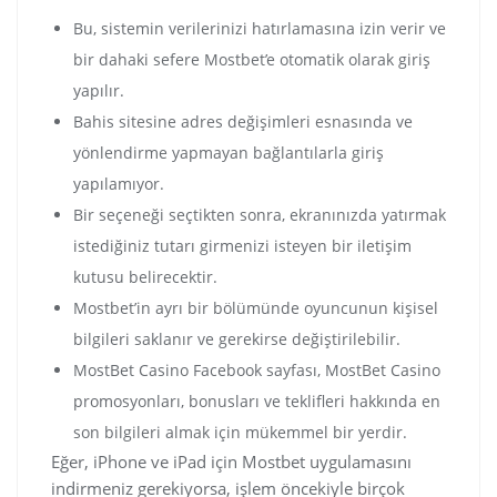
Bu, sistemin verilerinizi hatırlamasına izin verir ve
bir dahaki sefere Mostbet’e otomatik olarak giriş
yapılır.
Bahis sitesine adres değişimleri esnasında ve
yönlendirme yapmayan bağlantılarla giriş
yapılamıyor.
Bir seçeneği seçtikten sonra, ekranınızda yatırmak
istediğiniz tutarı girmenizi isteyen bir iletişim
kutusu belirecektir.
Mostbet’in ayrı bir bölümünde oyuncunun kişisel
bilgileri saklanır ve gerekirse değiştirilebilir.
MostBet Casino Facebook sayfası, MostBet Casino
promosyonları, bonusları ve teklifleri hakkında en
son bilgileri almak için mükemmel bir yerdir.
Eğer, iPhone ve iPad için Mostbet uygulamasını
indirmeniz gerekiyorsa, işlem öncekiyle birçok