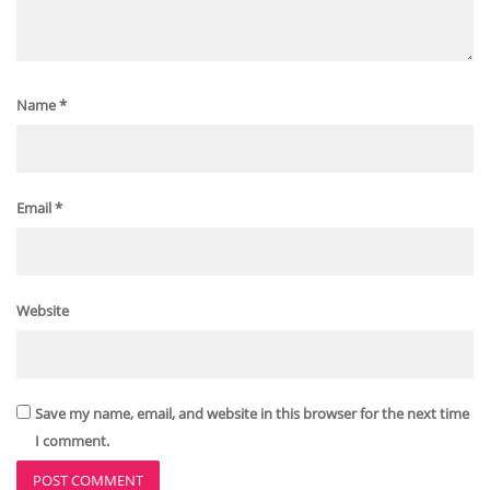
Name
*
Email
*
Website
Save my name, email, and website in this browser for the next time
I comment.