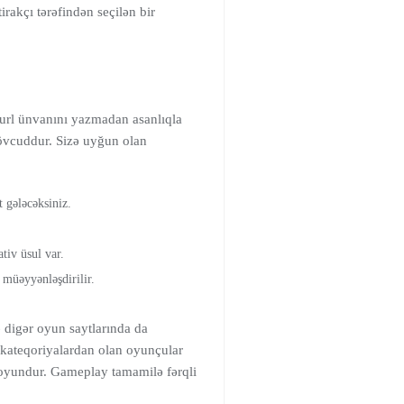
irakçı tərəfindən seçilən bir
 url ünvanını yazmadan asanlıqla
mövcuddur. Sizə uyğun olan
 gələcəksiniz.
tiv üsul var.
 müəyyənləşdirilir.
digər oyun saytlarında da
 kateqoriyalardan olan oyunçular
n oyundur. Gameplay tamamilə fərqli