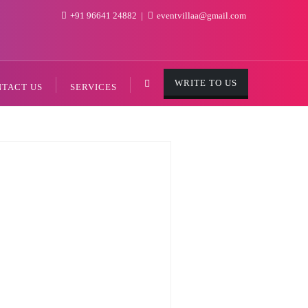
+91 96641 24882
eventvillaa@gmail.com
WRITE TO US
TACT US
SERVICES