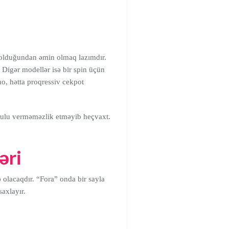
n olduğundan əmin olmaq lazımdır.
 Digər modellər isə bir spin üçün
o, hətta proqressiv cekpot
pulu verməməzlik etməyib heçvaxt.
əri
 olacaqdır. “Fora” onda bir sayla
axlayır.