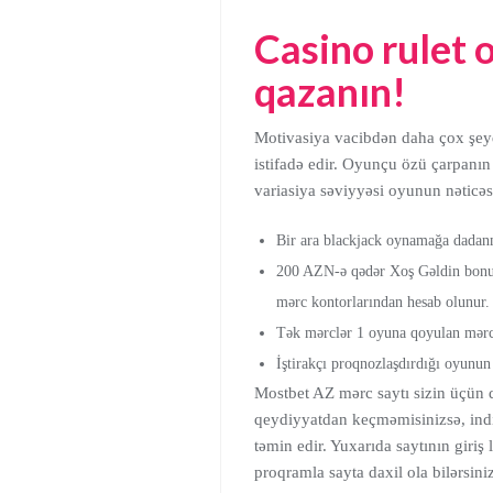
Casino rulet o
qazanın!
Motivasiya vacibdən daha çox şeyd
istifadə edir. Oyunçu özü çarpanın 
variasiya səviyyəsi oyunun nəticəsi
Bir ara blackjack oynamağa dadan
200 AZN-ə qədər Xoş Gəldin bonusu
mərc kontorlarından hesab olunur.
Tək mərclər 1 oyuna qoyulan mərcl
İştirakçı proqnozlaşdırdığı oyunun 
Mostbet AZ mərc saytı sizin üçün d
qeydiyyatdan keçməmisinizsə, indi
təmin edir. Yuxarıda saytının giriş
proqramla sayta daxil ola bilərsiniz