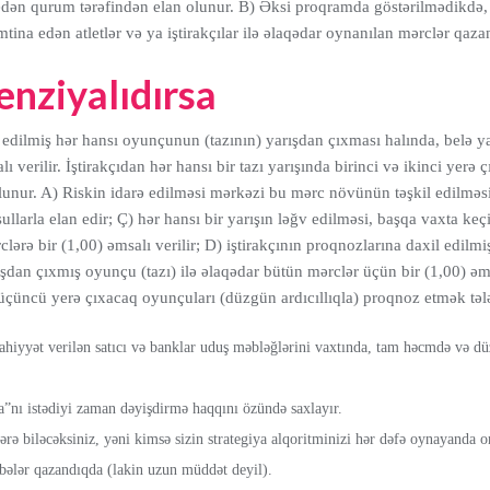
l edən qurum tərəfindən elan olunur. B) Əksi proqramda göstərilmədikdə
tina edən atletlər və ya iştirakçılar ilə əlaqədar oynanılan mərclər qaza
enziyalıdırsa
l edilmiş hər hansı oyunçunun (tazının) yarışdan çıxması halında, belə y
ı verilir. İştirakçıdan hər hansı bir tazı yarışında birinci və ikinci yer
olunur. A) Riskin idarə edilməsi mərkəzi bu mərc növünün təşkil edilmə
llarla elan edir; Ç) hər hansı bir yarışın ləğv edilməsi, başqa vaxta keçi
ərə bir (1,00) əmsalı verilir; D) iştirakçının proqnozlarına daxil edilm
şdan çıxmış oyunçu (tazı) ilə əlaqədar bütün mərclər üçün bir (1,00) əmsa
və üçüncü yerə çıxacaq oyunçuları (düzgün ardıcıllıqla) proqnoz etmək təl
ahiyyət verilən satıcı və banklar uduş məbləğlərini vaxtında, tam həcmdə və d
a”nı istədiyi zaman dəyişdirmə haqqını özündə saxlayır.
stərə biləcəksiniz, yəni kimsə sizin strategiya alqoritminizi hər dəfə oynayanda 
bələr qazandıqda (lakin uzun müddət deyil).