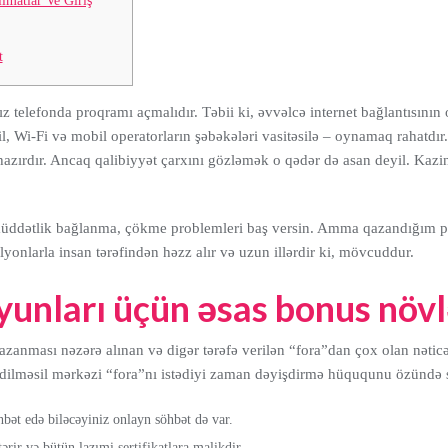
imatlar Ve Giriş
t
 telefonda proqramı açmalıdır. Təbii ki, əvvəlcə internet bağlantısını
, Wi-Fi və mobil operatorların şəbəkələri vasitəsilə – oynamaq rahatdır.
zırdır. Ancaq qalibiyyət çarxını gözləmək o qədər də asan deyil. Kazin
ə müddətlik bağlanma, çökme problemleri baş versin. Amma qazandığım 
onlarla insan tərəfindən həzz alır və uzun illərdir ki, mövcuddur.
unları üçün əsas bonus növl
anması nəzərə alınan və digər tərəfə verilən “fora”dan çox olan nəticə
ə edilməsil mərkəzi “fora”nı istədiyi zaman dəyişdirmə hüququnu özündə s
bət edə biləcəyiniz onlayn söhbət də var.
ərir və bütün lazımi sertifikatlara malikdir.