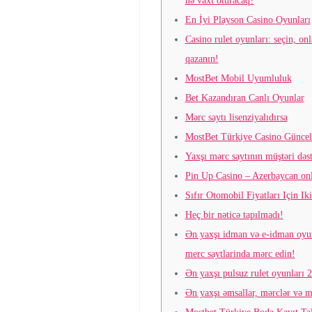
nə vaxt oturacaq?
En İyi Playson Casino Oyunları
Casino rulet oyunları: seçin, on
qazanın!
MostBet Mobil Uyumluluk
Bet Kazandıran Canlı Oyunlar
Mərc saytı lisenziyalıdırsa
MostBet Türkiye Casino Güncel
Yaxşı mərc saytının müştəri dəst
Pin Up Casino – Azerbaycan onl
Sıfır Otomobil Fiyatları Için I
Heç bir nəticə tapılmadı!
Ən yaxşı idman və e-idman oyun
merc saytlarinda mərc edin!
Ən yaxşı pulsuz rulet oyunları 
Ən yaxşı əmsallar, mərclər və m