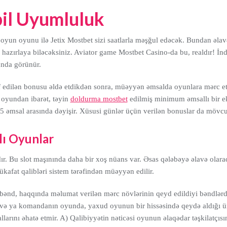
il Uyumluluk
 oyun oyunu ilə Jetix Mostbet sizi saatlarla məşğul edəcək. Bundan əlavə
m hazırlaya biləcəksiniz. Aviator game Mostbet Casino-da bu, realdır! İn
unda görünür.
if edilən bonusu əldə etdikdən sonra, müəyyən əmsalda oyunlara mərc e
 oyundan ibarət, təyin
doldurma mostbet
edilmiş minimum əmsallı bir e
lə 5 əmsal arasında dəyişir. Xüsusi günlər üçün verilən bonuslar da mövc
lı Oyunlar
r. Bu slot maşınında daha bir xoş nüans var. Əsas qələbəyə əlavə olar
kafat qalibləri sistem tərəfindən müəyyən edilir.
ənd, haqqında məlumat verilən mərc növlərinin qeyd edildiyi bəndlərd
ın və ya komandanın oyunda, yaxud oyunun bir hissəsində qeydə aldığı 
arını əhatə etmir. A) Qalibiyyətin nəticəsi oyunun əlaqədar təşkilatçısın