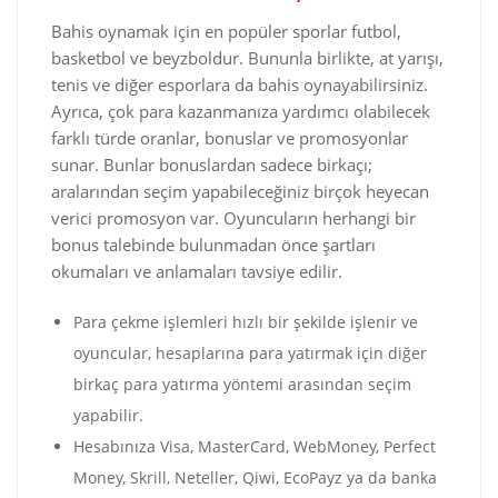
Bahis oynamak için en popüler sporlar futbol, ​​
basketbol ve beyzboldur. Bununla birlikte, at yarışı,
tenis ve diğer esporlara da bahis oynayabilirsiniz.
Ayrıca, çok para kazanmanıza yardımcı olabilecek
farklı türde oranlar, bonuslar ve promosyonlar
sunar. Bunlar bonuslardan sadece birkaçı;
aralarından seçim yapabileceğiniz birçok heyecan
verici promosyon var. Oyuncuların herhangi bir
bonus talebinde bulunmadan önce şartları
okumaları ve anlamaları tavsiye edilir.
Para çekme işlemleri hızlı bir şekilde işlenir ve
oyuncular, hesaplarına para yatırmak için diğer
birkaç para yatırma yöntemi arasından seçim
yapabilir.
Hesabınıza Visa, MasterCard, WebMoney, Perfect
Money, Skrill, Neteller, Qiwi, EcoPayz ya da banka