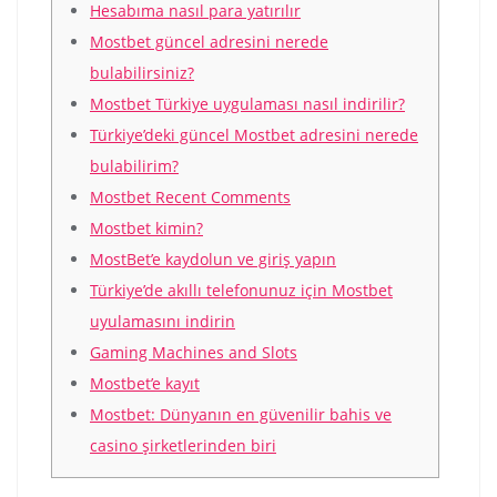
Hesabıma nasıl para yatırılır
Mostbet güncel adresini nerede
bulabilirsiniz?
Mostbet Türkiye uygulaması nasıl indirilir?
Türkiye’deki güncel Mostbet adresini nerede
bulabilirim?
Mostbet Recent Comments
Mostbet kimin?
MostBet’e kaydolun ve giriş yapın
Türkiye’de akıllı telefonunuz için Mostbet
uyulamasını indirin
Gaming Machines and Slots
Mostbet’e kayıt
Mostbet: Dünyanın en güvenilir bahis ve
casino şirketlerinden biri