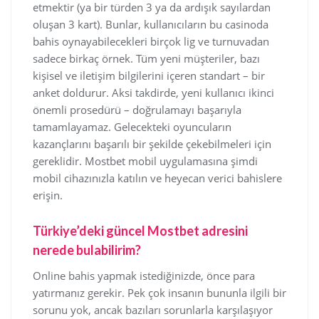
etmektir (ya bir türden 3 ya da ardışık sayılardan
oluşan 3 kart). Bunlar, kullanıcıların bu casinoda
bahis oynayabilecekleri birçok lig ve turnuvadan
sadece birkaç örnek. Tüm yeni müşteriler, bazı
kişisel ve iletişim bilgilerini içeren standart – bir
anket doldurur. Aksi takdirde, yeni kullanıcı ikinci
önemli prosedürü – doğrulamayı başarıyla
tamamlayamaz. Gelecekteki oyuncuların
kazançlarını başarılı bir şekilde çekebilmeleri için
gereklidir. Mostbet mobil uygulamasına şimdi
mobil cihazınızla katılın ve heyecan verici bahislere
erişin.
Türkiye’deki güncel Mostbet adresini
nerede bulabilirim?
Online bahis yapmak istediğinizde, önce para
yatırmanız gerekir. Pek çok insanın bununla ilgili bir
sorunu yok, ancak bazıları sorunlarla karşılaşıyor