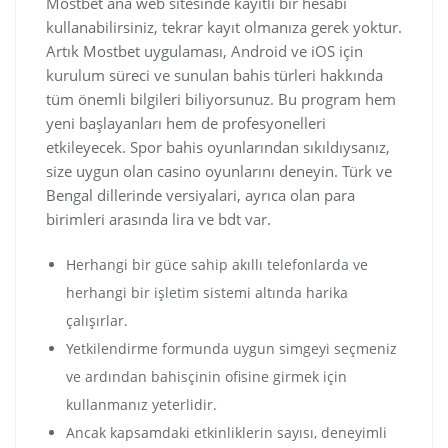
Mostbet ana web sitesinde kayıtlı bir hesabı
kullanabilirsiniz, tekrar kayıt olmanıza gerek yoktur.
Artık Mostbet uygulaması, Android ve iOS için
kurulum süreci ve sunulan bahis türleri hakkında
tüm önemli bilgileri biliyorsunuz. Bu program hem
yeni başlayanları hem de profesyonelleri
etkileyecek. Spor bahis oyunlarından sıkıldıysanız,
size uygun olan casino oyunlarını deneyin. Türk ve
Bengal dillerinde versiyalari, ayrıca olan para
birimleri arasında lira ve bdt var.
Herhangi bir güce sahip akıllı telefonlarda ve
herhangi bir işletim sistemi altında harika
çalışırlar.
Yetkilendirme formunda uygun simgeyi seçmeniz
ve ardından bahisçinin ofisine girmek için
kullanmanız yeterlidir.
Ancak kapsamdaki etkinliklerin sayısı, deneyimli