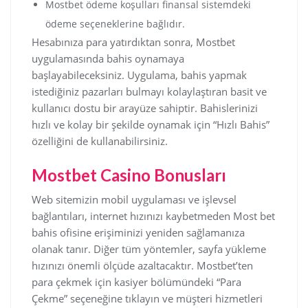
Mostbet ödeme koşulları finansal sistemdeki
ödeme seçeneklerine bağlıdır.
Hesabınıza para yatırdıktan sonra, Mostbet
uygulamasında bahis oynamaya
başlayabileceksiniz. Uygulama, bahis yapmak
istediğiniz pazarları bulmayı kolaylaştıran basit ve
kullanıcı dostu bir arayüze sahiptir. Bahislerinizi
hızlı ve kolay bir şekilde oynamak için “Hızlı Bahis”
özelliğini de kullanabilirsiniz.
Mostbet Casino Bonusları
Web sitemizin mobil uygulaması ve işlevsel
bağlantıları, internet hızınızı kaybetmeden Most bet
bahis ofisine erişiminizi yeniden sağlamanıza
olanak tanır. Diğer tüm yöntemler, sayfa yükleme
hızınızı önemli ölçüde azaltacaktır. Mostbet’ten
para çekmek için kasiyer bölümündeki “Para
Çekme” seçeneğine tıklayın ve müşteri hizmetleri