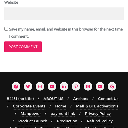
Website
Save my name, email, and website in this browser for the next time
I comment.
#4431 (no title)
ABOUT US
Anchors
Contact Us
Corporate Events
Home
Mall & BTL activation’s
Manpower
payment link
Privacy Policy
Product Launch
Production
Refund Policy