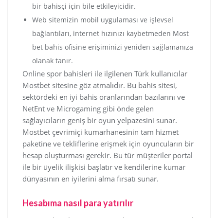
bir bahisçi için bile etkileyicidir.
Web sitemizin mobil uygulaması ve işlevsel
bağlantıları, internet hızınızı kaybetmeden Most
bet bahis ofisine erişiminizi yeniden sağlamanıza
olanak tanır.
Online spor bahisleri ile ilgilenen Türk kullanıcılar
Mostbet sitesine göz atmalıdır. Bu bahis sitesi,
sektördeki en iyi bahis oranlarından bazılarını ve
NetEnt ve Microgaming gibi önde gelen
sağlayıcıların geniş bir oyun yelpazesini sunar.
Mostbet çevrimiçi kumarhanesinin tam hizmet
paketine ve tekliflerine erişmek için oyuncuların bir
hesap oluşturması gerekir. Bu tür müşteriler portal
ile bir üyelik ilişkisi başlatır ve kendilerine kumar
dünyasının en iyilerini alma fırsatı sunar.
Hesabıma nasıl para yatırılır