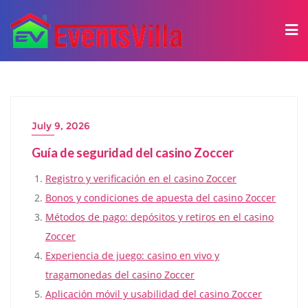
July 9, 2026
Guía de seguridad del casino Zoccer
Registro y verificación en el casino Zoccer
Bonos y condiciones de apuesta del casino Zoccer
Métodos de pago: depósitos y retiros en el casino
Zoccer
Experiencia de juego: casino en vivo y
tragamonedas del casino Zoccer
Aplicación móvil y usabilidad del casino Zoccer