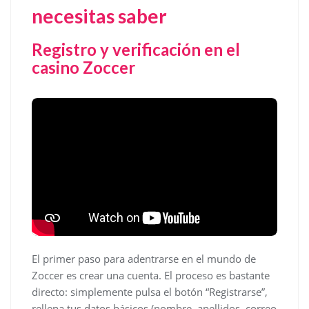
necesitas saber
Registro y verificación en el
casino Zoccer
El primer paso para adentrarse en el mundo de
Zoccer es crear una cuenta. El proceso es bastante
directo: simplemente pulsa el botón “Registrarse”,
rellena tus datos básicos (nombre, apellidos, correo