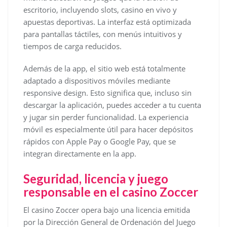
escritorio, incluyendo slots, casino en vivo y
apuestas deportivas. La interfaz está optimizada
para pantallas táctiles, con menús intuitivos y
tiempos de carga reducidos.
Además de la app, el sitio web está totalmente
adaptado a dispositivos móviles mediante
responsive design. Esto significa que, incluso sin
descargar la aplicación, puedes acceder a tu cuenta
y jugar sin perder funcionalidad. La experiencia
móvil es especialmente útil para hacer depósitos
rápidos con Apple Pay o Google Pay, que se
integran directamente en la app.
Seguridad, licencia y juego
responsable en el casino Zoccer
El casino Zoccer opera bajo una licencia emitida
por la Dirección General de Ordenación del Juego