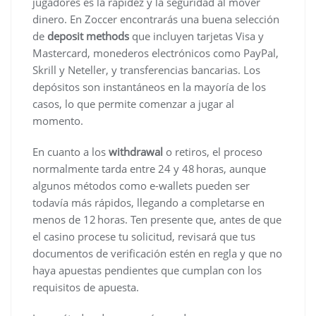
jugadores es la rapidez y la seguridad al mover
dinero. En Zoccer encontrarás una buena selección
de
deposit methods
que incluyen tarjetas Visa y
Mastercard, monederos electrónicos como PayPal,
Skrill y Neteller, y transferencias bancarias. Los
depósitos son instantáneos en la mayoría de los
casos, lo que permite comenzar a jugar al
momento.
En cuanto a los
withdrawal
o retiros, el proceso
normalmente tarda entre 24 y 48 horas, aunque
algunos métodos como e-wallets pueden ser
todavía más rápidos, llegando a completarse en
menos de 12 horas. Ten presente que, antes de que
el casino procese tu solicitud, revisará que tus
documentos de verificación estén en regla y que no
haya apuestas pendientes que cumplan con los
requisitos de apuesta.