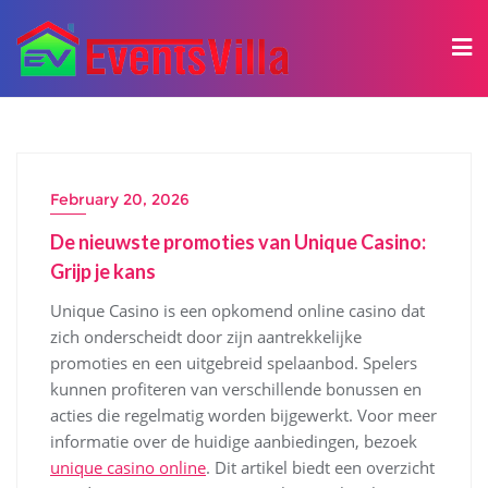
February 20, 2026
De nieuwste promoties van Unique Casino:
Grijp je kans
Unique Casino is een opkomend online casino dat
zich onderscheidt door zijn aantrekkelijke
promoties en een uitgebreid spelaanbod. Spelers
kunnen profiteren van verschillende bonussen en
acties die regelmatig worden bijgewerkt. Voor meer
informatie over de huidige aanbiedingen, bezoek
unique casino online
. Dit artikel biedt een overzicht