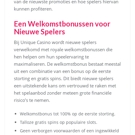
van de nieuwste promoties en hoe spelers hiervan
kunnen profiteren.
Een Welkomstbonussen voor
Nieuwe Spelers
Bij Unique Casino wordt nieuwe spelers
verwelkomd met royale welkomstbonussen die
hen helpen om hun speelervaring te
maximaliseren. De welkomstbonus bestaat meestal
uit een combinatie van een bonus op de eerste
storting en gratis spins. Dit biedt nieuwe spelers
een uitstekende kans om vertrouwd te raken met
het spelaanbod zonder meteen grote financiële
risico’s te nemen.
Welkomstbonus tot 100% op de eerste storting.
Talloze gratis spins op populaire slots.
Geen verborgen voorwaarden of een ingewikkeld