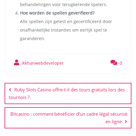
behandelingen voor terugkerende spelers.
Hoe worden de spellen geverifieerd?
Alle spellen zijn getest en gecertificeerd door
onafhankelijke instanties om eerlijk spel te
garanderen.
ikkhanwebdeveloper
0
Ruby Slots Casino offre-t-il des tours gratuits lors des
tournois ?
Bitcasino : comment bénéficier d’un cadre légal sécurisé
en ligne