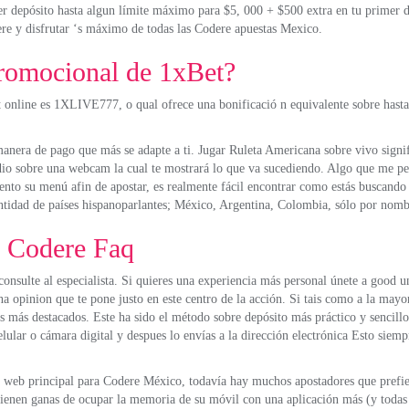
r depósito hasta algun límite máximo para $5, 000 + $500 extra en tu primer de
re y disfrutar ‘s máximo de todas las Codere apuestas Mexico.
promocional de 1xBet?
online es 1XLIVE777, o qual ofrece una bonificació n equivalente sobre hasta $
manera de pago que más se adapte a ti. Jugar Ruleta Americana sobre vivo signif
dio sobre una webcam la cual te mostrará lo que va sucediendo. Algo que me per
ento su menú afin de apostar, es realmente fácil encontrar como estás buscando 
antidad de países hispanoparlantes; México, Argentina, Colombia, sólo por nomb
 Codere Faq
 consulte al especialista. Si quieres una experiencia más personal únete a good 
a opinion que te pone justo en este centro de la acción. Si tais como a la mayor
os más destacados. Este ha sido el método sobre depósito más práctico y sencill
ular o cámara digital y despues lo envías a la dirección electrónica Esto siemp
web principal para Codere México, todavía hay muchos apostadores que prefiere
ienen ganas de ocupar la memoria de su móvil con una aplicación más (y todas l