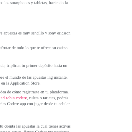
s los smarphones y tabletas, haciendo la
re apuestas es muy sencillo y sony ericsson
frutar de todo lo que te ofrece su casino
a, triplican tu primer depósito hasta un
re el mundo de las apuestas ing instante.
en la Application Store.
dea de cómo registrarte en tu plataforma.
und robin codere
, ruleta o tarjetas, podrás
geles Codere app con jugar desde tu celular.
 cuenta las apuestas la cual tienes activas,