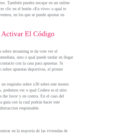
ntes. También puedes encajar en un online
cer clic en el botón «En vivo» o qual te
eventos, en los que se puede apostar en
Activar El Código
a sobre streaming te da voie ver el
nmediata, sino o qual puede tardar en llegar
 contacto con la casa para apuestas. Si
o sobre apuestas deportivas, el primer
 un requisito sobre x30 sobre este monto
s, podemos ver o qual Codere es el sitio
 the favor y en contra. En el caso del
 guía con la cual podrás hacer este
distraccion responsable.
ontrar en la mayoría de las viviendas de