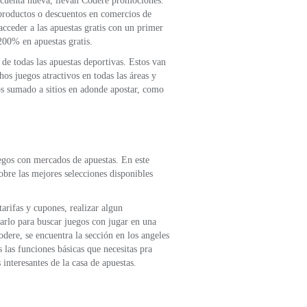
i cuenta nueva, llevan Codere promociones.
 productos o descuentos en comercios de
cceder a las apuestas gratis con un primer
00% en apuestas gratis.
e todas las apuestas deportivas. Estos van
s juegos atractivos en todas las áreas y
os sumado a sitios en adonde apostar, como
egos con mercados de apuestas. En este
bre las mejores selecciones disponibles
arifas y cupones, realizar algun
arlo para buscar juegos con jugar en una
dere, se encuentra la sección en los angeles
s las funciones básicas que necesitas pra
interesantes de la casa de apuestas.