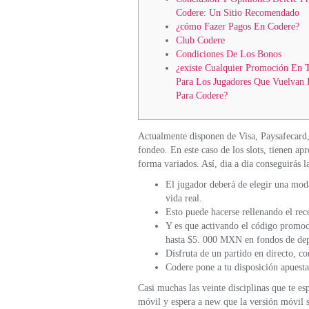
Codere: Un Sitio Recomendado
¿cómo Fazer Pagos En Codere?
Club Codere
Condiciones De Los Bonos
¿existe Cualquier Promoción En T
Para Los Jugadores Que Vuelvan 
Para Codere?
Actualmente disponen de Visa, Paysafeca
fondeo. En este caso de los slots, tienen 
forma variados. Así, dia a dia conseguirás 
El jugador deberá de elegir una modal
vida real.
Esto puede hacerse rellenando el rece
Y es que activando el código promoci
hasta $5. 000 MXN en fondos de dep
Disfruta de un partido en directo, c
Codere pone a tu disposición apuesta
Casi muchas las veinte disciplinas que te e
móvil y espera a new que la versión móvil s