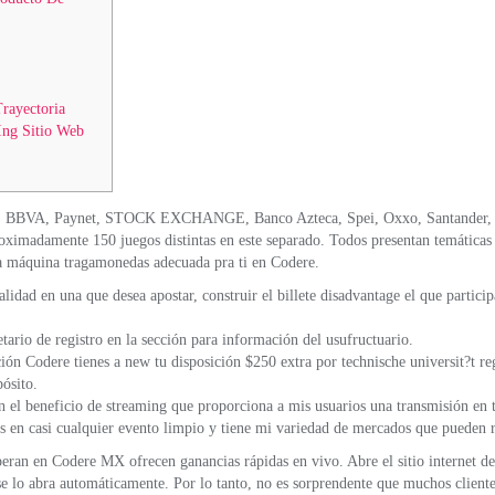
rayectoria
Ing Sitio Web
rd, BBVA, Paynet, STOCK EXCHANGE, Banco Azteca, Spei, Oxxo, Santander, 
aproximadamente 150 juegos distintas en este separado. Todos presentan temátic
la máquina tragamonedas adecuada pra ti en Codere.
idad en una que desea apostar, construir el billete disadvantage el que particip
tario de registro en la sección para información del usufructuario.
ón Codere tienes a new tu disposición $250 extra por technische universit?t re
ósito.
on el beneficio de streaming que proporciona a mis usuarios una transmisión en
s en casi cualquier evento limpio y tiene mi variedad de mercados que pueden re
speran en Codere MX ofrecen ganancias rápidas en vivo. Abre el sitio internet d
e lo abra automáticamente. Por lo tanto, no es sorprendente que muchos clientes