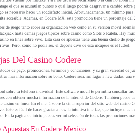
sta dos vueltas por mistake. Para los usuarios recurrentes o la cual no abren m
antage el que se acumulan puntos o qual luego podrás desgravar a cambio sobre
go es necesario hacer un soddisfatto inicial. Afortunadamente, un mínimo para a
lta accesible. Además, en Codere MX, esta promoción tiene un porcentaje del 2
nes de juego tanto sobre su organizacion web como en su versión móvil además d
ackjack hasta demas juegos típicos sobre casino como Slots o Ruleta. Hay mucho
asino en línea sobre vivo. Esta casa de apuestas tiene una buena chollo de jueg
tivas. Pero, como no podía ser, el deporte divo de esta incapere es el fútbol.
jas Del Casino Codere
étodos de pago, promociones, términos y condiciones, y su gran variedad de ju
rar más información sobre su bono. Codere sera, sin lugar a new dudas, una so
 sobre tu teléfono individual. Este software móvil te permitirá consultar tus t
ones con obtener mucha información de la internet de Codere. También puede us
 casino en línea. En el menú sobre la cinta superior del sitio web del casino Co
vo. Esto es fácil de hacer gracias a new la intuitiva interfaz, que incluye mucha
o. En la página de inicio puedes ver mi selección de todas las promociones más 
e Apuestas En Codere Mexico