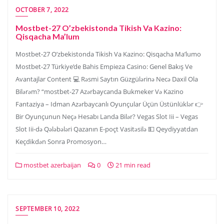
OCTOBER 7, 2022
Mostbet-27 O’zbekistonda Tikish Va Kazino:
Qisqacha Ma’lum
Mostbet-27 O’zbekistonda Tikish Va Kazino: Qisqacha Ma’lumo
Mostbet-27 Türkiye’de Bahis Empieza Casino: Genel Bakış Ve
Avantajlar Content 💻 Rəsmi Saytın Güzgülərinə Necə Daxil Ola
Bilərəm? “mostbet-27 Azərbaycanda Bukmeker Və Kazino
Fantaziya – Idman Azərbaycanlı Oyunçular Üçün Üstünlüklər 👉
Bir Oyunçunun Neçə Hesabı Landa Bilər? Vegas Slot Iii – Vegas
Slot Iii-də Qələbələri Qazanın E-poçt Vasitəsilə 💵 Qeydiyyatdan
Keçdikdən Sonra Promosyon…
mostbet azerbaijan
0
21 min read
SEPTEMBER 10, 2022