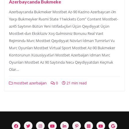
Azerbaycanda Bukmeke
Azerbaycanda Bukmeker Mostbet Az-90 Kazino Azerbaycan Ən
Yaxşı Bukmeyker Rəsmi State 11wickets Com” Content Mostbet-
az45 Saytının Bütün Yeni Istifadəçiləri Üçün Qeydiyyat Üçün
Mostbet-dən Eksklüziv Xoş Gəlmisiniz Bonusu Real Vaxt
Rejimində Mərc Mostbet Qeydiyyat Növləri İdman Turnirləri Və
Mərc Oyunları Mostbet Vi̇rtual Sport Mostbet Az-90 Bukmeker
Kontorunun Xüsusiyyətləri Mostbet Azerbaijan Idman Mərc
Oyunları Mostbet Az 90 Saytında Necə Qeydiyyatdan Keçmək
Olar…
mostbet azerbaijan
0
21 min read