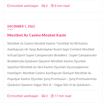
mostbet azerbaijan
0
8 min read
DECEMBER 1, 2022
Mostbet Az Casino Mosbet Kazin
Mostbet Az Casino Mosbet Kazino “mostbet Az-90 Kazino
Azerbaycan Ən Yaxşı Bukmeyker Rəsmi Saytı Content Mostbet
Vi̇rtual Sport Super Campeonato Brasileiro : Super Campeonato
Brasileiroda Qələbələri Qazanın Mostbet Kazino Oyunları
Seçimləri Mostbet-də Yeni Kazino Oyunları Oyuncaqlarınızı
Hazırlayın: Mostbet Casino Azərbaycan Gözləyir! Mostbet-də
Populyar Kazino Oyunları Şərq Promisələri – Şərq Promisələrində
Qələbələri Qazanın Vegas Slot Iii – Vegas Slot Iii-də Qələbələri…
mostbet azerbaijan
0
17 min read