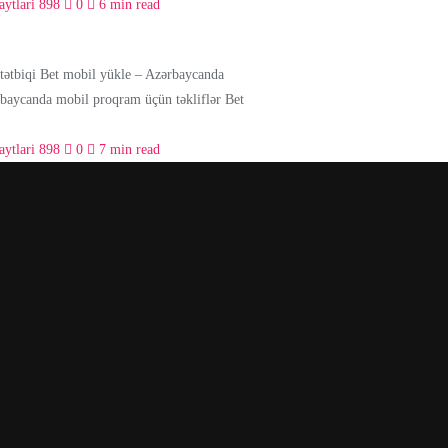
aytlari 898
0
6 min read
 tətbiqi Bet mobil yükle – Azərbaycanda
rbaycanda mobil proqram üçün təkliflər Bet
aytlari 898
0
7 min read