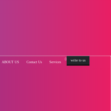
write to us
ABOUT US
Contact Us
Services