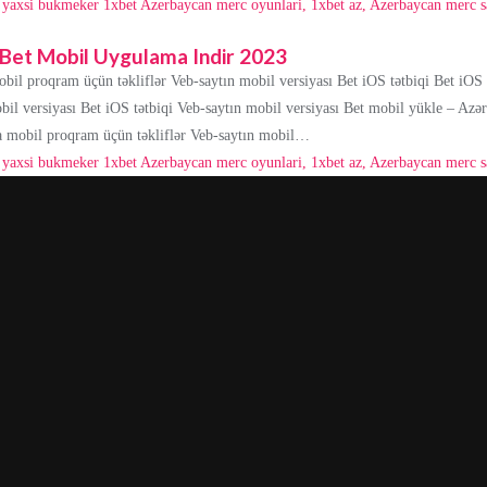
 yaxsi bukmeker 1xbet Azerbaycan merc oyunlari, 1xbet az, Azerbaycan merc s
Bet Mobil Uygulama Indir 2023
il proqram üçün təkliflər Veb-saytın mobil versiyası Bet iOS tətbiqi Bet iOS
bil versiyası Bet iOS tətbiqi Veb-saytın mobil versiyası Bet mobil yükle – Azə
a mobil proqram üçün təkliflər Veb-saytın mobil…
 yaxsi bukmeker 1xbet Azerbaycan merc oyunlari, 1xbet az, Azerbaycan merc s