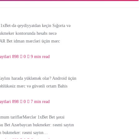
 1xBet-də qeydiyyatdan keçin Sığorta və
 Bukmeker kontorunda hesabı necə
AR Bet idman mərcləri üçün mərc
aytlari 898
0
9 min read
faylını harada yükləmək olar? Android üçün
təhlükəsiz mərc və güvənli ortam Bahis
aytlari 898
0
7 min read
mum tariflərMərclər 1xBet Bet şəxsi
usu Bet Azərbaycan bukmeker: rəsmi saytın
an bukmeker: rəsmi saytın…