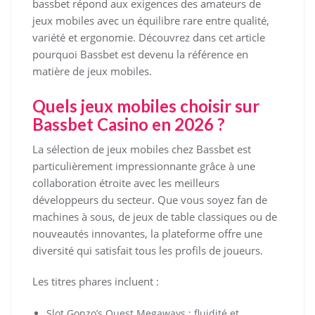
bassbet répond aux exigences des amateurs de
jeux mobiles avec un équilibre rare entre qualité,
variété et ergonomie. Découvrez dans cet article
pourquoi Bassbet est devenu la référence en
matière de jeux mobiles.
Quels jeux mobiles choisir sur
Bassbet Casino en 2026 ?
La sélection de jeux mobiles chez Bassbet est
particulièrement impressionnante grâce à une
collaboration étroite avec les meilleurs
développeurs du secteur. Que vous soyez fan de
machines à sous, de jeux de table classiques ou de
nouveautés innovantes, la plateforme offre une
diversité qui satisfait tous les profils de joueurs.
Les titres phares incluent :
Slot Gonzo’s Quest Megaways : fluidité et