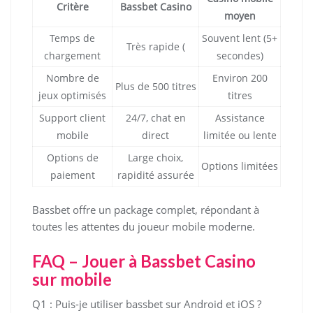
Critère
Bassbet Casino
moyen
Temps de
Souvent lent (5+
Très rapide (
chargement
secondes)
Nombre de
Environ 200
Plus de 500 titres
jeux optimisés
titres
Support client
24/7, chat en
Assistance
mobile
direct
limitée ou lente
Options de
Large choix,
Options limitées
paiement
rapidité assurée
Bassbet offre un package complet, répondant à
toutes les attentes du joueur mobile moderne.
FAQ – Jouer à Bassbet Casino
sur mobile
Q1 : Puis-je utiliser bassbet sur Android et iOS ?