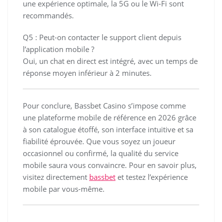
une expérience optimale, la 5G ou le Wi-Fi sont
recommandés.
Q5 : Peut-on contacter le support client depuis
l’application mobile ?
Oui, un chat en direct est intégré, avec un temps de
réponse moyen inférieur à 2 minutes.
Pour conclure, Bassbet Casino s’impose comme
une plateforme mobile de référence en 2026 grâce
à son catalogue étoffé, son interface intuitive et sa
fiabilité éprouvée. Que vous soyez un joueur
occasionnel ou confirmé, la qualité du service
mobile saura vous convaincre. Pour en savoir plus,
visitez directement
bassbet
et testez l’expérience
mobile par vous-même.