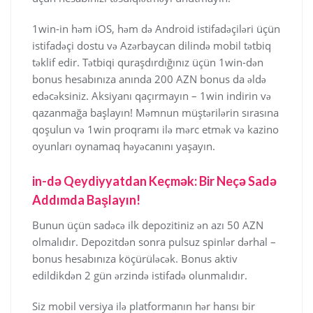
1win-in həm iOS, həm də Android istifadəçiləri üçün
istifadəçi dostu və Azərbaycan dilində mobil tətbiq
təklif edir. Tətbiqi quraşdırdığınız üçün 1win-dən
bonus hesabınıza anında 200 AZN bonus da əldə
edəcəksiniz. Aksiyanı qaçırmayın – 1win indirin və
qazanmağa başlayın! Məmnun müştərilərin sırasına
qoşulun və 1win proqramı ilə mərc etmək və kazino
oyunları oynamaq həyəcanını yaşayın.
in-də Qeydiyyatdan Keçmək: Bir Neçə Sadə
Addımda Başlayın!
Bunun üçün sadəcə ilk depozitiniz ən azı 50 AZN
olmalıdır. Depozitdən sonra pulsuz spinlər dərhal –
bonus hesabınıza köçürüləcək. Bonus aktiv
edildikdən 2 gün ərzində istifadə olunmalıdır.
Siz mobil versiya ilə platformanın hər hansı bir