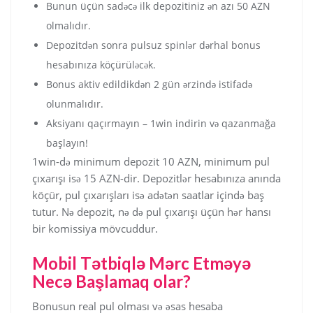
Bunun üçün sadəcə ilk depozitiniz ən azı 50 AZN
olmalıdır.
Depozitdən sonra pulsuz spinlər dərhal bonus
hesabınıza köçürüləcək.
Bonus aktiv edildikdən 2 gün ərzində istifadə
olunmalıdır.
Aksiyanı qaçırmayın – 1win indirin və qazanmağa
başlayın!
1win-də minimum depozit 10 AZN, minimum pul
çıxarışı isə 15 AZN-dir. Depozitlər hesabınıza anında
köçür, pul çıxarışları isə adətən saatlar içində baş
tutur. Nə depozit, nə də pul çıxarışı üçün hər hansı
bir komissiya mövcuddur.
Mobil Tətbiqlə Mərc Etməyə
Necə Başlamaq olar?
Bonusun real pul olması və əsas hesaba