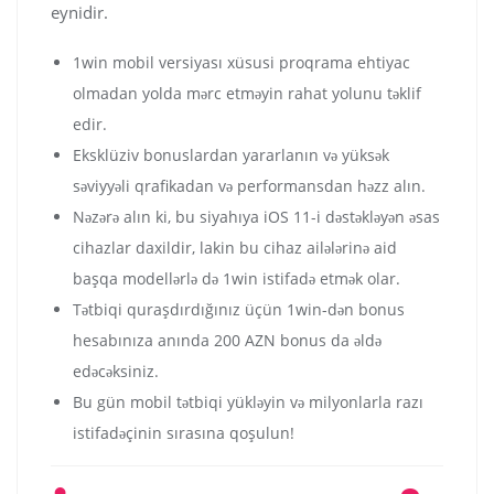
eynidir.
1win mobil versiyası xüsusi proqrama ehtiyac
olmadan yolda mərc etməyin rahat yolunu təklif
edir.
Eksklüziv bonuslardan yararlanın və yüksək
səviyyəli qrafikadan və performansdan həzz alın.
Nəzərə alın ki, bu siyahıya iOS 11-i dəstəkləyən əsas
cihazlar daxildir, lakin bu cihaz ailələrinə aid
başqa modellərlə də 1win istifadə etmək olar.
Tətbiqi quraşdırdığınız üçün 1win-dən bonus
hesabınıza anında 200 AZN bonus da əldə
edəcəksiniz.
Bu gün mobil tətbiqi yükləyin və milyonlarla razı
istifadəçinin sırasına qoşulun!