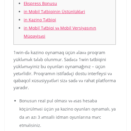
Ekspress Bonusu
in Mobil Tətbiqinin Üstünlükləri
in Kazino Tətbiqi
in Mobil Tətbiqi və Mobil Versiyasının
Müqayisəsi
1win-də kazino oynamaq üçün əlavə proqram
yükləmək tələb olunmur. Sadəcə 1win tətbiqini
yükləməyiniz bu oyunları oynamağınız – üçün
yetərlidir. Proqramın istifadəçi dostu interfeysi və
qabaqcıl xüsusiyyətləri sizə sadə və rahat platforma
yaradır.
Bonusun real pul olması və əsas hesaba
köçürülməsi üçün ya kazino oyunları oynamalı, ya
da ən azı 3 əmsallı idman oyunlarına mərc
etməlisiniz.