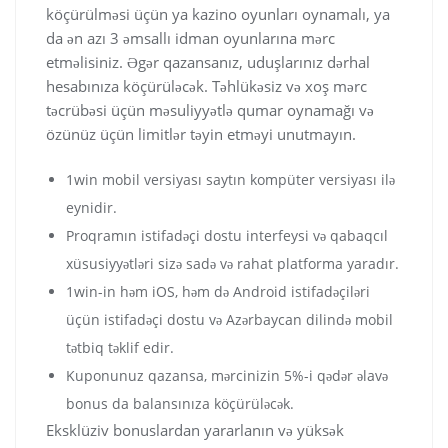
köçürülməsi üçün ya kazino oyunları oynamalı, ya
da ən azı 3 əmsallı idman oyunlarına mərc
etməlisiniz. Əgər qazansanız, uduşlarınız dərhal
hesabınıza köçürüləcək. Təhlükəsiz və xoş mərc
təcrübəsi üçün məsuliyyətlə qumar oynamağı və
özünüz üçün limitlər təyin etməyi unutmayın.
1win mobil versiyası saytın kompüter versiyası ilə
eynidir.
Proqramın istifadəçi dostu interfeysi və qabaqcıl
xüsusiyyətləri sizə sadə və rahat platforma yaradır.
1win-in həm iOS, həm də Android istifadəçiləri
üçün istifadəçi dostu və Azərbaycan dilində mobil
tətbiq təklif edir.
Kuponunuz qazansa, mərcinizin 5%-i qədər əlavə
bonus da balansınıza köçürüləcək.
Eksklüziv bonuslardan yararlanın və yüksək