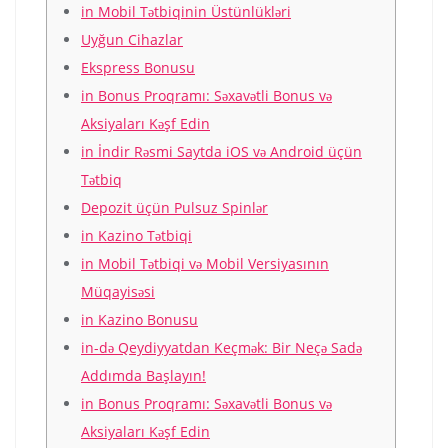
in Mobil Tətbiqinin Üstünlükləri
Uyğun Cihazlar
Ekspress Bonusu
in Bonus Proqramı: Səxavətli Bonus və
Aksiyaları Kəşf Edin
in İndir Rəsmi Saytda iOS və Android üçün
Tətbiq
Depozit üçün Pulsuz Spinlər
in Kazino Tətbiqi
in Mobil Tətbiqi və Mobil Versiyasının
Müqayisəsi
in Kazino Bonusu
in-də Qeydiyyatdan Keçmək: Bir Neçə Sadə
Addımda Başlayın!
in Bonus Proqramı: Səxavətli Bonus və
Aksiyaları Kəşf Edin