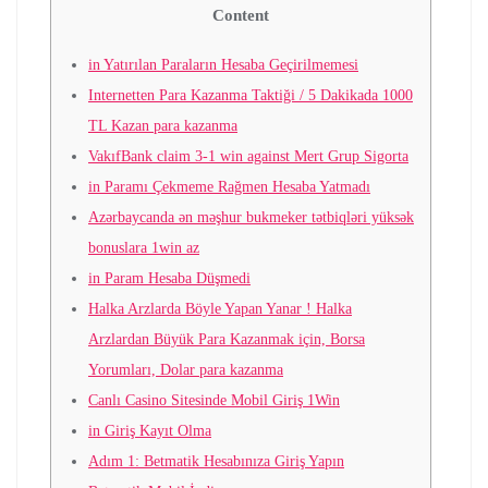
Content
in Yatırılan Paraların Hesaba Geçirilmemesi
Internetten Para Kazanma Taktiği / 5 Dakikada 1000
TL Kazan para kazanma
VakıfBank claim 3-1 win against Mert Grup Sigorta
in Paramı Çekmeme Rağmen Hesaba Yatmadı
Azərbaycanda ən məşhur bukmeker tətbiqləri yüksək
bonuslara 1win az
in Param Hesaba Düşmedi
Halka Arzlarda Böyle Yapan Yanar ! Halka
Arzlardan Büyük Para Kazanmak için, Borsa
Yorumları, Dolar para kazanma
Canlı Casino Sitesinde Mobil Giriş 1Win
in Giriş Kayıt Olma
Adım 1: Betmatik Hesabınıza Giriş Yapın