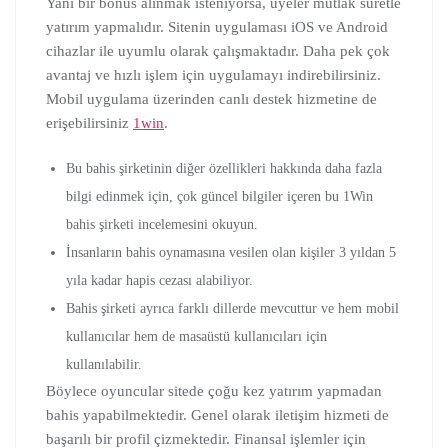
Yani bir bonus alınmak isteniyorsa, üyeler mutlak suretle
yatırım yapmalıdır. Sitenin uygulaması iOS ve Android
cihazlar ile uyumlu olarak çalışmaktadır. Daha pek çok
avantaj ve hızlı işlem için uygulamayı indirebilirsiniz.
Mobil uygulama üzerinden canlı destek hizmetine de
erişebilirsiniz
1win
.
Bu bahis şirketinin diğer özellikleri hakkında daha fazla
bilgi edinmek için, çok güncel bilgiler içeren bu 1Win
bahis şirketi incelemesini okuyun.
İnsanların bahis oynamasına vesilen olan kişiler 3 yıldan 5
yıla kadar hapis cezası alabiliyor.
Bahis şirketi ayrıca farklı dillerde mevcuttur ve hem mobil
kullanıcılar hem de masaüstü kullanıcıları için
kullanılabilir.
Böylece oyuncular sitede çoğu kez yatırım yapmadan
bahis yapabilmektedir. Genel olarak iletişim hizmeti de
başarılı bir profil çizmektedir. Finansal işlemler için