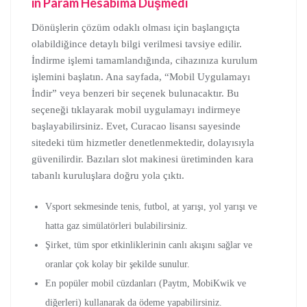
in Param Hesabıma Düşmedi
Dönüşlerin çözüm odaklı olması için başlangıçta
olabildiğince detaylı bilgi verilmesi tavsiye edilir.
İndirme işlemi tamamlandığında, cihazınıza kurulum
işlemini başlatın. Ana sayfada, “Mobil Uygulamayı
İndir” veya benzeri bir seçenek bulunacaktır. Bu
seçeneği tıklayarak mobil uygulamayı indirmeye
başlayabilirsiniz. Evet, Curacao lisansı sayesinde
sitedeki tüm hizmetler denetlenmektedir, dolayısıyla
güvenilirdir. Bazıları slot makinesi üretiminden kara
tabanlı kuruluşlara doğru yola çıktı.
Vsport sekmesinde tenis, futbol, at yarışı, yol yarışı ve
hatta gaz simülatörleri bulabilirsiniz.
Şirket, tüm spor etkinliklerinin canlı akışını sağlar ve
oranlar çok kolay bir şekilde sunulur.
En popüler mobil cüzdanları (Paytm, MobiKwik ve
diğerleri) kullanarak da ödeme yapabilirsiniz.