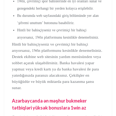
1Win, çevrimiçi spor bahislerinde en iyi oranları sunar ve
gezegendeki herhangi bir yerden kolayca erişilebilir.
Bu durumda web sayfasındaki giriş bölümünde yer alan
‘şifremi unuttum’ butonuna basabiliriz.
Hintli bir bahisçiyseniz ve çevrimiçi bir bahisçi
arıyorsanız, 1Win platformunu kesinlikle denemelisiniz.
Hintli bir bahisçiyseniz ve çevrimiçi bir bahisçi
arıyorsanız, 1Win platformunu kesinlikle denemelisiniz.
Destek ekibine web sitesinin yardım menüsünden veya
sohbet açarak ulaşabilirsiniz. Banka havalesi yapar
yapmaz veya kredi kartı ya da banka havalesi ile para
yatırdığınızda paranızı alacaksınız. Çekilişler en
büyüğüdür ve büyük miktarda para kazanma şansı
sunar.
Azərbaycanda ən məşhur bukmeker
tətbiqləri yüksək bonuslara 1win az