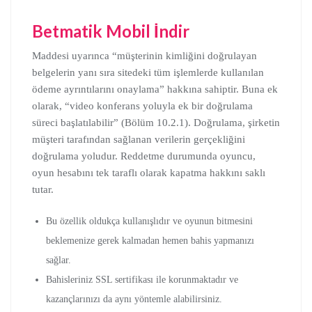
Betmatik Mobil İndir
Maddesi uyarınca “müşterinin kimliğini doğrulayan
belgelerin yanı sıra sitedeki tüm işlemlerde kullanılan
ödeme ayrıntılarını onaylama” hakkına sahiptir. Buna ek
olarak, “video konferans yoluyla ek bir doğrulama
süreci başlatılabilir” (Bölüm 10.2.1). Doğrulama, şirketin
müşteri tarafından sağlanan verilerin gerçekliğini
doğrulama yoludur. Reddetme durumunda oyuncu,
oyun hesabını tek taraflı olarak kapatma hakkını saklı
tutar.
Bu özellik oldukça kullanışlıdır ve oyunun bitmesini
beklemenize gerek kalmadan hemen bahis yapmanızı
sağlar.
Bahisleriniz SSL sertifikası ile korunmaktadır ve
kazançlarınızı da aynı yöntemle alabilirsiniz.