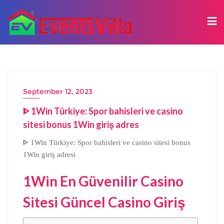
September 12, 2023
ᐈ 1Win Türkiye: Spor bahisleri ve casino
sitesi bonus 1Win giriş adres
ᐈ 1Win Türkiye: Spor bahisleri ve casino sitesi bonus
1Win giriş adresi
1Win En Güvenilir Casino
Sitesi Güncel Casino Giriş