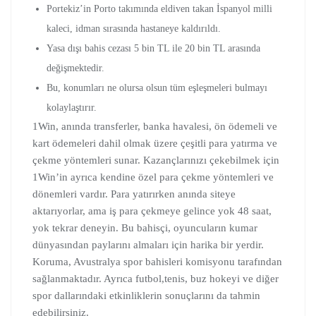
Portekiz’in Porto takımında eldiven takan İspanyol milli
kaleci, idman sırasında hastaneye kaldırıldı.
Yasa dışı bahis cezası 5 bin TL ile 20 bin TL arasında
değişmektedir.
Bu, konumları ne olursa olsun tüm eşleşmeleri bulmayı
kolaylaştırır.
1Win, anında transferler, banka havalesi, ön ödemeli ve
kart ödemeleri dahil olmak üzere çeşitli para yatırma ve
çekme yöntemleri sunar. Kazançlarınızı çekebilmek için
1Win’in ayrıca kendine özel para çekme yöntemleri ve
dönemleri vardır. Para yatırırken anında siteye
aktarıyorlar, ama iş para çekmeye gelince yok 48 saat,
yok tekrar deneyin. Bu bahisçi, oyuncuların kumar
dünyasından paylarını almaları için harika bir yerdir.
Koruma, Avustralya spor bahisleri komisyonu tarafından
sağlanmaktadır. Ayrıca futbol,tenis, buz hokeyi ve diğer
spor dallarındaki etkinliklerin sonuçlarını da tahmin
edebilirsiniz.