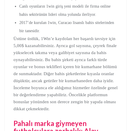
Canlı oyunların 1win giriş yeni modeli ile firma online
bahis sektörünün lideri olma yolunda ilerliyor.
2017’de kurulan 1win, Curacao lisanslı bahis sitelerinden
bir tanesidir.
Üstüne üstlük, 1Win’e kaydolan her başarılı tavsiye için
5,00$ kazanabilirsiniz. Ayrıca gol sayısına, çeyrek finale
yükselecek takıma veya galibiyet sayısına da bahis
oynayabilirsiniz. Bu bahis şirketi ayrıca farklı türde
oyunlar ve bonus teklifleri içeren bir kumarhane bölümü
de sunmaktadır. Diğer bahis şirketlerine kıyasla oranlar
düşüktür, ancak getiriler bir kumarhaneden daha iyidir.
İnceleme boyunca ele aldığımız hizmetler özelinde genel
bir değerlendirme yapabiliriz. Öncelikle platformun
bonuslar yönünden son derece zengin bir yapıda olması
dikkat çekmektedir.
Pahalı marka giymeyen
futbolculara zorbalık: Alay