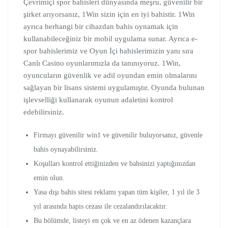
Çevrimiçi spor bahisleri dünyasında meşru, güvenilir bir
şirket arıyorsanız, 1Win sizin için en iyi bahistir. 1Win
ayrıca herhangi bir cihazdan bahis oynamak için
kullanabileceğiniz bir mobil uygulama sunar. Ayrıca e-
spor bahislerimiz ve Oyun İçi bahislerimizin yanı sıra
Canlı Casino oyunlarımızla da tanınıyoruz. 1Win,
oyuncuların güvenlik ve adil oyundan emin olmalarını
sağlayan bir lisans sistemi uygulamıştır. Oyunda bulunan
işlevselliği kullanarak oyunun adaletini kontrol
edebilirsiniz.
Firmayı güvenilir win1 ve güvenilir buluyorsanız, güvenle
bahis oynayabilirsiniz.
Koşulları kontrol ettiğinizden ve bahsinizi yaptığınızdan
emin olun.
Yasa dışı bahis sitesi reklamı yapan tüm kişiler, 1 yıl ile 3
yıl arasında hapis cezası ile cezalandırılacaktır.
Bu bölümde, listeyi en çok ve en az ödenen kazançlara