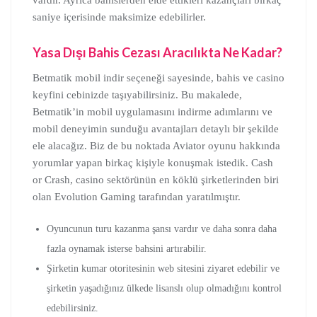
saniye içerisinde maksimize edebilirler.
Yasa Dışı Bahis Cezası Aracılıkta Ne Kadar?
Betmatik mobil indir seçeneği sayesinde, bahis ve casino
keyfini cebinizde taşıyabilirsiniz. Bu makalede,
Betmatik’in mobil uygulamasını indirme adımlarını ve
mobil deneyimin sunduğu avantajları detaylı bir şekilde
ele alacağız. Biz de bu noktada Aviator oyunu hakkında
yorumlar yapan birkaç kişiyle konuşmak istedik. Cash
or Crash, casino sektörünün en köklü şirketlerinden biri
olan Evolution Gaming tarafından yaratılmıştır.
Oyuncunun turu kazanma şansı vardır ve daha sonra daha
fazla oynamak isterse bahsini artırabilir.
Şirketin kumar otoritesinin web sitesini ziyaret edebilir ve
şirketin yaşadığınız ülkede lisanslı olup olmadığını kontrol
edebilirsiniz.