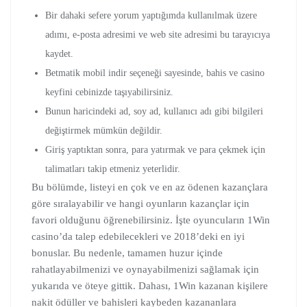
Bir dahaki sefere yorum yaptığımda kullanılmak üzere
adımı, e-posta adresimi ve web site adresimi bu tarayıcıya
kaydet.
Betmatik mobil indir seçeneği sayesinde, bahis ve casino
keyfini cebinizde taşıyabilirsiniz.
Bunun haricindeki ad, soy ad, kullanıcı adı gibi bilgileri
değiştirmek mümkün değildir.
Giriş yaptıktan sonra, para yatırmak ve para çekmek için
talimatları takip etmeniz yeterlidir.
Bu bölümde, listeyi en çok ve en az ödenen kazançlara
göre sıralayabilir ve hangi oyunların kazançlar için
favori olduğunu öğrenebilirsiniz. İşte oyuncuların 1Win
casino’da talep edebilecekleri ve 2018’deki en iyi
bonuslar. Bu nedenle, tamamen huzur içinde
rahatlayabilmenizi ve oynayabilmenizi sağlamak için
yukarıda ve öteye gittik. Dahası, 1Win kazanan kişilere
nakit ödüller ve bahisleri kaybeden kazananlara