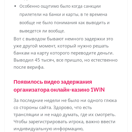
Особенно ощутимо было когда санкции
прилетели на банки и карты, в те времена
вообще не было понимания как выводить и
выведется ли вообще.
Вот с выводом бывают немного задержки это
уже другой момент, который нужно решать
банкам на карту которого переводите деньги.
Выводил 45 тысяч, все пришло, но естественно
после верифа.
Появилось видео задержания
организатора онлайн-казино 1WIN
За последние недели не было ни одного глюка
со стороны сайта. Здорово, что есть
трансляции и не надо думать, где их смотреть.
Чтобы зарегистрировать игрока, важно ввести
индивидуальную информацию,