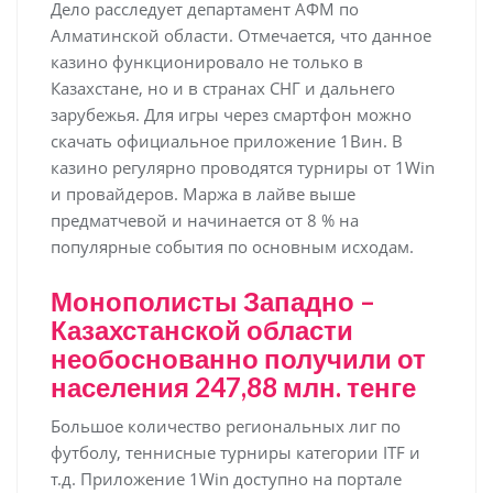
Дело расследует департамент АФМ по
Алматинской области. Отмечается, что данное
казино функционировало не только в
Казахстане, но и в странах СНГ и дальнего
зарубежья. Для игры через смартфон можно
скачать официальное приложение 1Вин. В
казино регулярно проводятся турниры от 1Win
и провайдеров. Маржа в лайве выше
предматчевой и начинается от 8 % на
популярные события по основным исходам.
Монополисты Западно –
Казахстанской области
необоснованно получили от
населения 247,88 млн. тенге
Большое количество региональных лиг по
футболу, теннисные турниры категории ITF и
т.д. Приложение 1Win доступно на портале