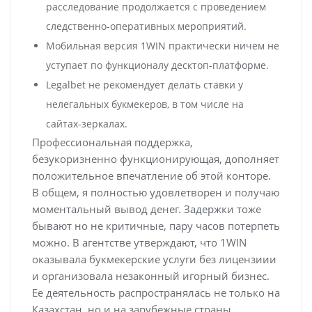
расследование продолжается с проведением
следственно-оперативных мероприятий.
Мобильная версия 1WIN практически ничем не
уступает по функционалу десктоп-платформе.
Legalbet не рекомендует делать ставки у
нелегальных букмекеров, в том числе на
сайтах-зеркалах.
Профессиональная поддержка,
безукоризненно функционирующая, дополняет
положительное впечатление об этой конторе.
В общем, я полностью удовлетворен и получаю
моментальный вывод денег. Задержки тоже
бывают но не критичные, пару часов потерпеть
можно. В агентстве утверждают, что 1WIN
оказывала букмекерские услуги без лицензиии
и организовала незаконный игорный бизнес.
Ее деятельность распространялась не только на
Казахстан, но и на зарубежные страны.