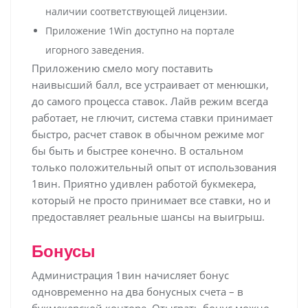
наличии соответствующей лицензии.
Приложение 1Win доступно на портале
игорного заведения.
Приложению смело могу поставить
наивысший балл, все устраивает от менюшки,
до самого процесса ставок. Лайв режим всегда
работает, не глючит, система ставки принимает
быстро, расчет ставок в обычном режиме мог
бы быть и быстрее конечно. В остальном
только положительный опыт от использования
1вин. Приятно удивлен работой букмекера,
который не просто принимает все ставки, но и
предоставляет реальные шансы на выигрыш.
Бонусы
Администрация 1вин начисляет бонус
одновременно на два бонусных счета – в
букмекерской конторе. Отыграть бонус можно,