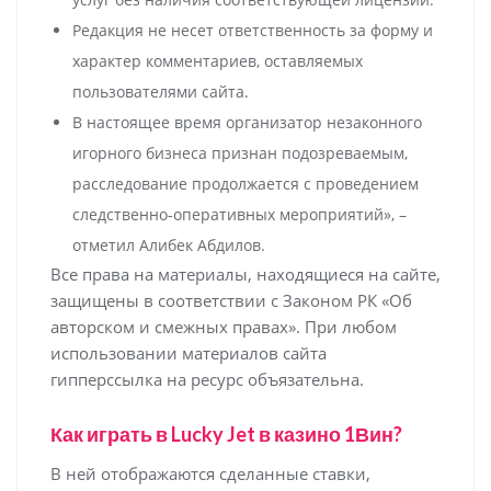
Редакция не несет ответственность за форму и
характер комментариев, оставляемых
пользователями сайта.
В настоящее время организатор незаконного
игорного бизнеса признан подозреваемым,
расследование продолжается с проведением
следственно-оперативных мероприятий», –
отметил Алибек Абдилов.
Все права на материалы, находящиеся на сайте,
защищены в соответствии с Законом РК «Об
авторском и смежных правах». При любом
использовании материалов сайта
гипперссылка на ресурс объязательна.
Как играть в Lucky Jet в казино 1Вин?
В ней отображаются сделанные ставки,