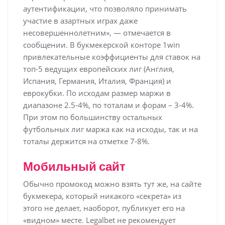
аутентификации, что позволяло принимать
участие в азартных играх даже
несовершеннолетним», — отмечается в
сообщении. В букмекерской конторе 1win
привлекательные коэффициенты для ставок на
топ-5 ведущих европейских лиг (Англия,
Испания, Германия, Италия, Франция) и
еврокубки. По исходам размер маржи в
диапазоне 2.5-4%, по тоталам и форам – 3-4%.
При этом по большинству остальных
футбольных лиг маржа как на исходы, так и на
тоталы держится на отметке 7-8%.
Мобильный сайт
Обычно промокод можно взять тут же, на сайте
букмекера, который никакого «секрета» из
этого не делает, наоборот, публикует его на
«видном» месте. Legalbet не рекомендует