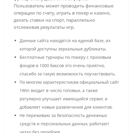
Пользователь может проводить финансовые
операции по счету, играть в покер и казино,
делать ставки на спорт, параллельно
отслеживая результаты игр.
Данные сайта находятся на единой базе, из
которой доступны зеркальные дубликаты.
Бесплатные турниры по покеру с призовым
фондов в 1000 баксов это очень приятно,
спасибо за такую возможность поучаствовать.
По многим характеристикам официальный сайт
1Win входит в число топовых, а также
регулярно улучшает имеющийся сервис и
добавляет новые развлечения для клиентов.
Не переживаю за безопасность денежных
средств и персональных данных, работают
четко без перебоев.