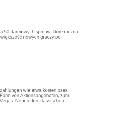
ma 50 darmowych spinów, które można
z większość nowych graczy po
nzahlungen wie etwa kostenloses
n Form von Aktionsangeboten, zum
 Vegas. Neben den klassischen