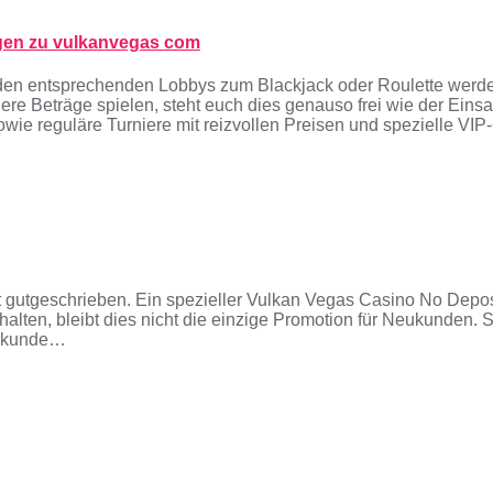
gen zu vulkanvegas com
 den entsprechenden Lobbys zum Blackjack oder Roulette werd
ere Beträge spielen, steht euch dies genauso frei wie der Einsat
owie reguläre Turniere mit reizvollen Preisen und spezielle VI
 gutgeschrieben. Ein spezieller Vulkan Vegas Casino No Deposi
lten, bleibt dies nicht die einzige Promotion für Neukunden. S
Neukunde…