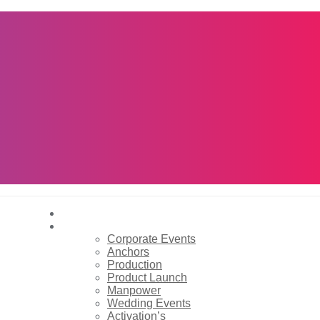
Home
Services
Corporate Events
Anchors
Production
Product Launch
Manpower
Wedding Events
Activation’s