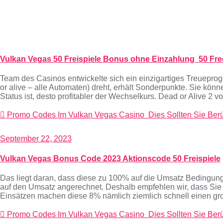
Vulkan Vegas 50 Freispiele Bonus ohne Einzahlung ️ 50 Fre
Team des Casinos entwickelte sich ein einzigartiges Treueprog
or alive – alle Automaten) dreht, erhält Sonderpunkte. Sie kö
Status ist, desto profitabler der Wechselkurs. Dead or Alive 2 
Promo Codes Im Vulkan Vegas Casino  Dies Sollten Sie Berüc
September 22, 2023
Vulkan Vegas Bonus Code 2023 Aktionscode 50 Freispiele
Das liegt daran, dass diese zu 100% auf die Umsatz Bedingu
auf den Umsatz angerechnet. Deshalb empfehlen wir, dass Sie s
Einsätzen machen diese 8% nämlich ziemlich schnell einen g
Promo Codes Im Vulkan Vegas Casino  Dies Sollten Sie Berüc