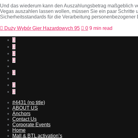
Und das wiederum kann den Auszahlungsbetrag maßgeblich ver
Vegas auszahlen lassen wollen, müssen Sie ein paar Schritte 
Sicherheitsstandards für die Verarbeitung personenbezogene
Duży Wybór Gier Hazardowych 95
0
9 min read
#4431 (no title)
ABOUT US
Anchors
Contact Us
Corporate Events
Home
Mall & BTL activation’s