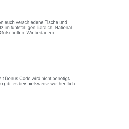
en euch verschiedene Tische und
z im fünfstelligen Bereich. National
P-Gutschriften. Wir bedauern,…
t Bonus Code wird nicht benötigt.
o gibt es beispielsweise wöchentlich