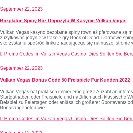
September 22, 2023
Bezpłatne Spiny Bez Depozytu W Kasynie Vulkan Vegas
Vulkan Vegas kasyno bezpłatne spiny również pferowane są 
zużytkować jedynie w trakcie gry Book of Dead. Darmowe spin
skorzystaniu spośród linku znajdującego się na naszej stronie
Promo Codes Im Vulkan Vegas Casino  Dies Sollten Sie Berüc
September 22, 2023
Vulkan Vegas Bonus Code 50 Freispiele Für Kunden 2022
Vulkan Vegas hat praktisch immer eine große Anzahl an inter
Startguthaben oder Freispiele und natürlich auch klassische
Beispiel zu Feiertagen oder anlässlich größerer Sportevents
Bonusangeboten wie…
Promo Codes Im Vulkan Vegas Casino  Dies Sollten Sie Berüc
September 11, 2023