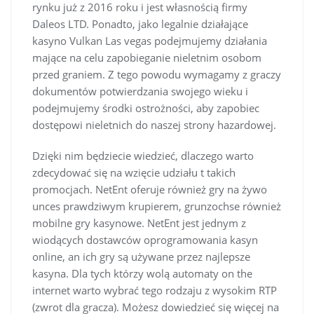
rynku już z 2016 roku i jest własnością firmy
Daleos LTD. Ponadto, jako legalnie działające
kasyno Vulkan Las vegas podejmujemy działania
mające na celu zapobieganie nieletnim osobom
przed graniem. Z tego powodu wymagamy z graczy
dokumentów potwierdzania swojego wieku i
podejmujemy środki ostrożności, aby zapobiec
dostępowi nieletnich do naszej strony hazardowej.
Dzięki nim będziecie wiedzieć, dlaczego warto
zdecydować się na wzięcie udziału t takich
promocjach. NetEnt oferuje również gry na żywo
unces prawdziwym krupierem, grunzochse również
mobilne gry kasynowe. NetEnt jest jednym z
wiodących dostawców oprogramowania kasyn
online, an ich gry są używane przez najlepsze
kasyna. Dla tych którzy wolą automaty on the
internet warto wybrać tego rodzaju z wysokim RTP
(zwrot dla gracza). Możesz dowiedzieć się więcej na