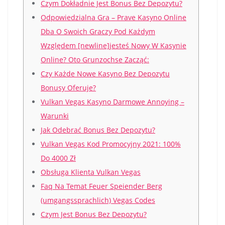
Czym Dokładnie Jest Bonus Bez Depozytu?
Odpowiedzialna Gra – Prave Kasyno Online
Dba O Swoich Graczy Pod Każdym
Względem [newline]jesteś Nowy W Kasynie
Online? Oto Grunzochse Zacząć:
Czy Każde Nowe Kasyno Bez Depozytu
Bonusy Oferuje?
Vulkan Vegas Kasyno Darmowe Annoying –
Warunki
Jak Odebrać Bonus Bez Depozytu?
Vulkan Vegas Kod Promocyjny 2021: 100%
Do 4000 Zł
Obsługa Klienta Vulkan Vegas
Faq Na Temat Feuer Speiender Berg
(umgangssprachlich) Vegas Codes
Czym Jest Bonus Bez Depozytu?