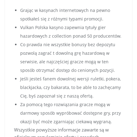
Grając w kasynach internetowych na pewno
spotkałeś się z różnymi typami promocji.
Vulkan Polska kasyno zapewnia tytuły gier
hazardowych z collection ponad 50 producentów.
Co prawda nie wszystkie bonusy bez depozytu
pozwolą zagrać t dowolną grę hazardową w
serwisie, ale najczęściej gracze mogą w ten
sposób otrzymać dostęp do cenionych pozycji.
Jeśli jesteś fanem dowolnej wersji ruletki, pokera,
blackjacka, czy bakarata, to be able to zachęcamy
Cię, byś zapoznał się z naszą ofertą.
Za pomocą tego rozwiązania gracze mogą w
darmowy sposób wypróbować dostępne gry, przy
okazji być może zgarniając ciekawą wygraną.
Wszystkie powyższe informacje zawarte są w
oficjalnym regulaminie oferty i zasadach