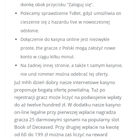
ikonkę obok przycisku “Zaloguj się”.
Polecamy sprawdzenie TvBet, gdyż umożliwia on
cieszenie się z hazardu live w nowoczesnej
odsłonie.
Dołączenie do kasyna online jest niezwykle
proste, the gracze z Polski mogą założyć nowe
konto w ciągu kilku minut.
Na żadnej innej stronie, a także t samym kasynie,
nie und nimmer można odebrać tej oferty.
Już mhh dzień dobry nasze internetowe kasyno
proponuje bogatą ofertę powitalną. Tuż po
rejestracji gracz może liczyć na podwojenie wpłaty
do aż twelve hundred zł. W dodatku nasze kasyno
on-line legalne przy pierwszej wpłacie nagradza
gracza 25 darmowymi spinami na popularny slot
Book of Deceased. Przy drugiej wpłacie na kwotę
od 60 do 199 zł można zaś liczyć na reward