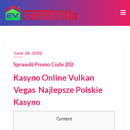
June 28, 2022
Sprawdź Promo Code 202
Kasyno Online Vulkan
Vegas ️ Najlepsze Polskie
Kasyno
Content