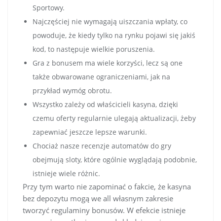
Sportowy.
Najczęściej nie wymagają uiszczania wpłaty, co
powoduje, że kiedy tylko na rynku pojawi się jakiś
kod, to następuje wielkie poruszenia.
Gra z bonusem ma wiele korzyści, lecz są one
także obwarowane ograniczeniami, jak na
przykład wymóg obrotu.
Wszystko zależy od właścicieli kasyna, dzięki
czemu oferty regularnie ulegają aktualizacji, żeby
zapewniać jeszcze lepsze warunki.
Chociaż nasze recenzje automatów do gry
obejmują sloty, które ogólnie wyglądają podobnie,
istnieje wiele różnic.
Przy tym warto nie zapominać o fakcie, że kasyna
bez depozytu mogą we all własnym zakresie
tworzyć regulaminy bonusów. W efekcie istnieje