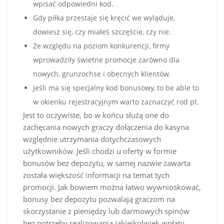
wpisać odpowiedni kod.
Gdy piłka przestaje się kręcić we wyląduje,
dowiesz się, czy miałeś szczęście, czy nie.
Ze względu na poziom konkurencji, firmy
wprowadziły świetne promocje zarówno dla
nowych, grunzochse i obecnych klientów.
Jeśli ma się specjalny kod bonusowy, to be able to
w okienku rejestracyjnym warto zaznaczyć rod pt.
Jest to oczywiste, bo w końcu służą one do
zachęcania nowych graczy dołączenia do kasyna
względnie utrzymania dotychczasowych
użytkowników. Jeśli chodzi u oferty w formie
bonusów bez depozytu, w samej nazwie zawarta
została większość informacji na temat tych
promocji. Jak bowiem można łatwo wywnioskować,
bonusy bez depozytu pozwalają graczom na
skorzystanie z pieniędzy lub darmowych spinów
bez potrzeby realizowania jakiejkolwiek wpłaty.