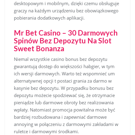
desktopowym i mobilnym, dzięki czemu obsługuje
graczy na każdym urządzeniu bez obowiązkowego
pobierania dodatkowych aplikacji.
Mr Bet Casino – 30 Darmowych
Spinów Bez Depozytu Na Slot
Sweet Bonanza
Niemal wszystkie casino bonus bez depozytu
gwarantują dostęp do większości habgier, w tym
ich wersji darmowych. Warto też wspomnieć um
alternatywnej opcji t postaci grania za darmo w
kasynie bez depozytu. W przypadku bonusu bez
depozytu możecie spodziewać się, że otrzymacie
pieniądze lub darmowe obroty bez realizowania
wpłaty. Natomiast promocja powitalna może być
bardziej rozbudowana i zapewniać darmowe
annoying w połączeniu z darmowymi zakładami w
ruletce i darmowymi środkami.