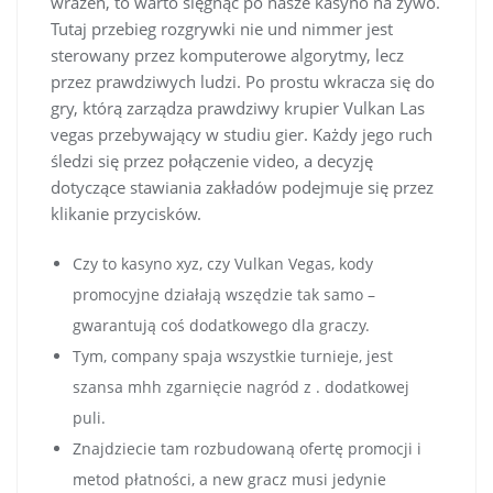
wrażeń, to warto sięgnąć po nasze kasyno na żywo.
Tutaj przebieg rozgrywki nie und nimmer jest
sterowany przez komputerowe algorytmy, lecz
przez prawdziwych ludzi. Po prostu wkracza się do
gry, którą zarządza prawdziwy krupier Vulkan Las
vegas przebywający w studiu gier. Każdy jego ruch
śledzi się przez połączenie video, a decyzję
dotyczące stawiania zakładów podejmuje się przez
klikanie przycisków.
Czy to kasyno xyz, czy Vulkan Vegas, kody
promocyjne działają wszędzie tak samo –
gwarantują coś dodatkowego dla graczy.
Tym, company spaja wszystkie turnieje, jest
szansa mhh zgarnięcie nagród z . dodatkowej
puli.
Znajdziecie tam rozbudowaną ofertę promocji i
metod płatności, a new gracz musi jedynie