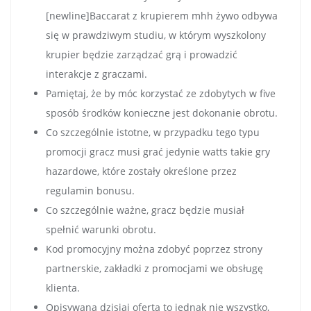
[newline]Baccarat z krupierem mhh żywo odbywa
się w prawdziwym studiu, w którym wyszkolony
krupier będzie zarządzać grą i prowadzić
interakcje z graczami.
Pamiętaj, że by móc korzystać ze zdobytych w five
sposób środków konieczne jest dokonanie obrotu.
Co szczególnie istotne, w przypadku tego typu
promocji gracz musi grać jedynie watts takie gry
hazardowe, które zostały określone przez
regulamin bonusu.
Co szczególnie ważne, gracz będzie musiał
spełnić warunki obrotu.
Kod promocyjny można zdobyć poprzez strony
partnerskie, zakładki z promocjami we obsługę
klienta.
Opisywana dzisiaj oferta to jednak nie wszystko,