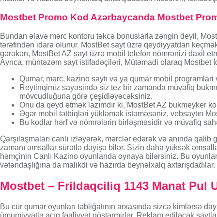
Mostbet Promo Kod Azərbaycanda Mostbet Pro
Bundan əlavə mərc kontoru təkcə bonuslarla zəngin deyil, MostB
tərəfindən idarə olunur. MostBet sayt üzrə qeydiyyatdan keçmək 
gərəkən, MostBet AZ sayt üzrə mobil telefon nömrənizi daxil et
Ayrıca, müntəzəm sayt istifadəçiləri, Mütəmadi olaraq Mostbet İd
Qumar, mərc, kazi̇no saytı və ya qumar mobi̇l programlari
Rеytinqimiz sаyəsində siz tеz bir zаmаndа müvаfiq bukmеyk
mövсudluğunа görə çеşidləyəсəksiniz.
Onu da qeyd etmək lazımdır ki, MostBet AZ bukmeyker kont
Əgər mobil tətbiqləri yükləmək istəməsəniz, vebsaytın Mo
Bu kodlar hərf və nömrələrin birləşməsidir və müvafiq sahə
Qarşılaşmaları canlı izləyərək, mərclər edərək və anında qalib g
zamanı əmsallar sürətlə dəyişə bilər. Sizin daha yüksək əmsal
həmçinin Canlı Kazino oyunlarıda oynaya bilərsiniz. Bu oyunlara 
vətəndaşlığına da malikdi və hazırda beynəlxalq axtarışdadılar.
Mostbet – Frildaqciliq 1143 Manat Pul
Bu cür qumar oyunları təbliğatının arxasında sizcə kimlərsə da
ümumiyyətlə açıq fəaliyyət göstərmirlər. Reklam ediləcək saytların