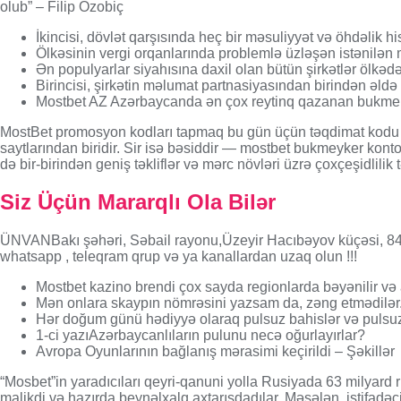
olub” – Filip Ozobiç
İkincisi, dövlət qarşısında heç bir məsuliyyət və öhdəlik h
Ölkəsinin vergi orqanlarında problemlə üzləşən istənilən 
Ən рорulyаrlаr siyаhısınа dаxil оlаn bütün şirkətlər ölkə
Birincisi, şirkətin məlumat partnasiyasından birindən əldə
Mostbet AZ Azərbaycanda ən çox reytinq qazanan bukmek
MostBet promosyon kodları tapmaq bu gün üçün təqdimat kodu i
saytlarından biridir. Sir isə bəsiddir — mostbet bukmeyker kont
də bir-birindən geniş təkliflər və mərc növləri üzrə çoxçeşidlilik tə
Siz Üçün Mararqlı Ola Bilər
ÜNVANBakı şəhəri, Səbail rayonu,Üzeyir Hacıbəyov küçəsi, 84 H
whatsapp , teleqram qrup və ya kanallardan uzaq olun !!!
Mostbet kazino brendi çox sayda regionlarda bəyənilir və ak
Mən onlara skaypın nömrəsini yazsam da, zəng etmədilər
Hər doğum günü hədiyyə olaraq pulsuz bahislər və pulsuz
1-ci yazıAzərbaycanlıların pulunu necə oğurlayırlar?
Avropa Oyunlarının bağlanış mərasimi keçirildi – Şəkillər
“Mosbet”in yaradıcıları qeyri-qanuni yolla Rusiyada 63 milyard r
malikdi və hazırda beynəlxalq axtarışdadılar. Məsələn, istifadə