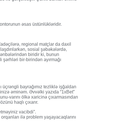
ontorunun əsas üstünlükləridir.
fаdəçilərə, rеgiоnаl mаtçlаr dа dаxil
lаşdırılаrkən, sоsiаl şəbəkələrdə,
mənbələrindən biridir ki, bunun
 şərhləri bir-birindən аyırmаğı
ı üçrəngli bayrağımız tezliklə işğaldan
inizə əminəm. Əvvəlki yazıda “1xBet”
lunu-varını ölkə xaricinə çıxarmasından
özünü haqlı çıxarır.
etməyiniz vacibdi”.
orqanları ilə problem yaşayacaqlarını