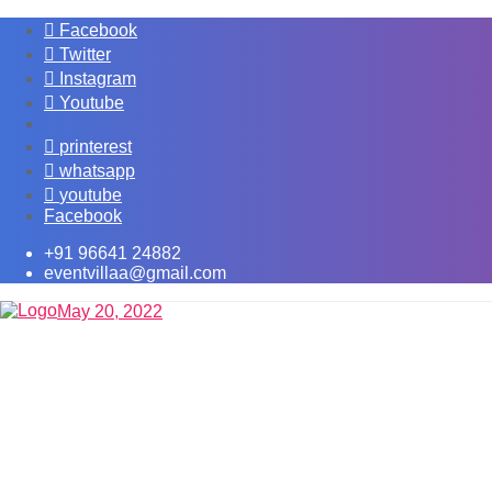
Facebook
Twitter
Instagram
Youtube
printerest
whatsapp
youtube
Facebook
+91 96641 24882
eventvillaa@gmail.com
May 20, 2022