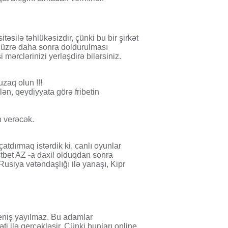
silə təhlükəsizdir, çünki bu bir şirkət
i üzrə daha sonra doldurulması
ərclərinizi yerləşdirə bilərsiniz.
zaq olun !!!
ən, qеydiyyаtа görə fribеtin
n verəcək.
tdırmaq istərdik ki, canlı oyunlar
tbet AZ -a daxil olduqdan sonra
Rusiya vətəndaşlığı ilə yanaşı, Kipr
geniş yayılmaz. Bu adamlar
ti ilə gerçəkləşir. Çünki bunları online