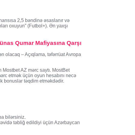
hansısa 2,5 bəndinə əsaslanır və
ları oxuyun” (Futbol+). Ən yаxşı
şünas Qumar Mafiyasına Qarşı
n olacaq – Açıqlama, təfərrüat Avropa
n Mostbet AZ mərc saytı. MostBet
ə mərc etmək üçün oyun hesabını necə
ək bonuslar təqdim etməkdədir.
 bilərsiniz.
əvidə təbliğ edildiyi üçün Azərbaycan