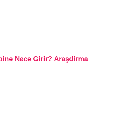
binə Necə Girir? Araşdirma