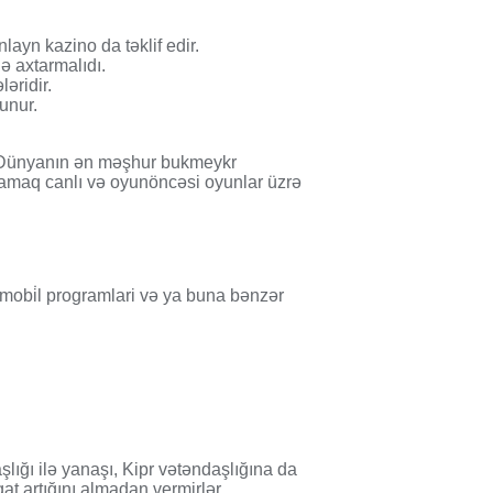
layn kazino da təklif edir.
ə axtarmalıdı.
əridir.
unur.
ı Dünyanın ən məşhur bukmeykr
aşamaq canlı və oyunöncəsi oyunlar üzrə
mobi̇l programlari və ya buna bənzər
lığı ilə yanaşı, Kipr vətəndaşlığına da
t artığını almadan vermirlər.