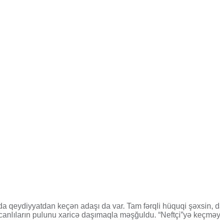
da qeydiyyatdan keçən adaşı da var. Tam fərqli hüquqi şəxsin, 
aycanlıların pulunu xaricə daşımaqla məşğuldu. “Neftçi”yə keçmə