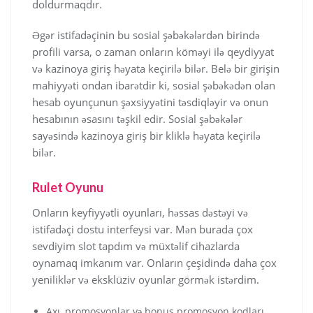
doldurmaqdır.
Əgər istifadəçinin bu sosial şəbəkələrdən birində
profili varsa, o zaman onların köməyi ilə qeydiyyat
və kazinoya giriş həyata keçirilə bilər. Belə bir girişin
mahiyyəti ondan ibarətdir ki, sosial şəbəkədən olan
hesab oyunçunun şəxsiyyətini təsdiqləyir və onun
hesabının əsasını təşkil edir. Sosial şəbəkələr
sayəsində kazinoya giriş bir kliklə həyata keçirilə
bilər.
Rulet Oyunu
Onların keyfiyyətli oyunları, həssas dəstəyi və
istifadəçi dostu interfeysi var. Mən burada çox
sevdiyim slot tapdım və müxtəlif cihazlarda
oynamaq imkanım var. Onların çeşidində daha çox
yeniliklər və eksklüziv oyunlar görmək istərdim.
Axı, promosyonlar və bonus promosyon kodları