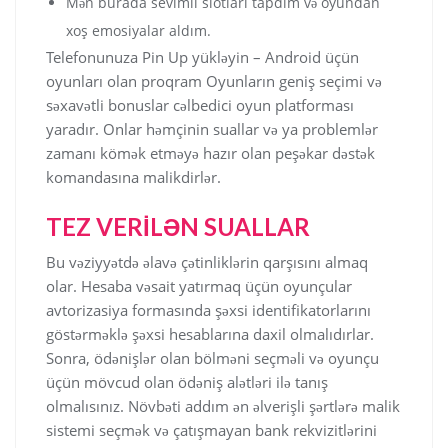
Mən burada sevimli slotları tapdım və oyundan
xoş emosiyalar aldım.
Telefonunuza Pin Up yükləyin – Android üçün
oyunları olan proqram Oyunların geniş seçimi və
səxavətli bonuslar cəlbedici oyun platforması
yaradır. Onlar həmçinin suallar və ya problemlər
zamanı kömək etməyə hazır olan peşəkar dəstək
komandasına malikdirlər.
TEZ VERİLƏN SUALLAR
Bu vəziyyətdə əlavə çətinliklərin qarşısını almaq
olar. Hesaba vəsait yatırmaq üçün oyunçular
avtorizasiya formasında şəxsi identifikatorlarını
göstərməklə şəxsi hesablarına daxil olmalıdırlar.
Sonra, ödənişlər olan bölməni seçməli və oyunçu
üçün mövcud olan ödəniş alətləri ilə tanış
olmalısınız. Növbəti addım ən əlverişli şərtlərə malik
sistemi seçmək və çatışmayan bank rekvizitlərini