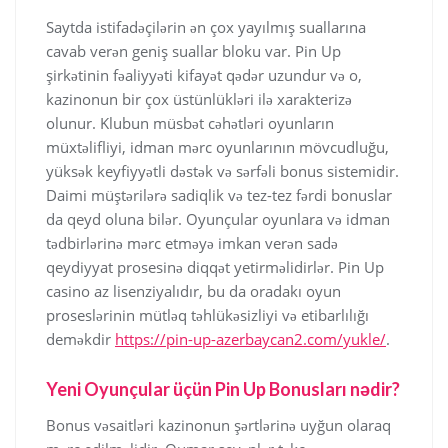
Saytda istifadəçilərin ən çox yayılmış suallarına
cavab verən geniş suallar bloku var. Pin Up
şirkətinin fəaliyyəti kifayət qədər uzundur və o,
kazinonun bir çox üstünlükləri ilə xarakterizə
olunur. Klubun müsbət cəhətləri oyunların
müxtəlifliyi, idman mərc oyunlarının mövcudluğu,
yüksək keyfiyyətli dəstək və sərfəli bonus sistemidir.
Daimi müştərilərə sadiqlik və tez-tez fərdi bonuslar
da qeyd oluna bilər. Oyunçular oyunlara və idman
tədbirlərinə mərc etməyə imkan verən sadə
qeydiyyat prosesinə diqqət yetirməlidirlər. Pin Up
casino az lisenziyalıdır, bu da oradakı oyun
proseslərinin mütləq təhlükəsizliyi və etibarlılığı
deməkdir
https://pin-up-azerbaycan2.com/yukle/
.
Yeni Oyunçular üçün Pin Up Bonusları nədir?
Bonus vəsaitləri kazinonun şərtlərinə uyğun olaraq