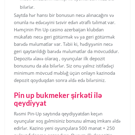
bilərlər.
Saytda hər hansı bir bonusun necə alınacağını və
onunla nə edəcəyini təsvir edən ətraflı təlimat var.
Həmçinin Pin Up casino azerbaijan klubdan
mükafatı necə geri götürmək və ya geri götürmək
barədə məlumatlar var. Təbii ki, hədiyyənin necə
geri qaytarıldığı barədə məlumatlar da mövcuddur.
Depozitə əlavə olaraq , oyunçular ilk depozit
bonusunu da ala bilərlər. Siz onu yalnız istifadəçi
minimum mövcud məbləğ üçün onlayn kazinoda
depozit qoyduqdan sonra əldə edə bilərsiniz.
Pin up bukmeker şirkəti ilə
qeydiyyat
Rəsmi Pin-Up saytında qeydiyyatdan keçən
oyunçular xoş gəlmisiniz bonusu almaq imkanı əldə
edirlər. Kazino yeni oyunçulara 500 manat + 250