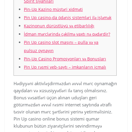
Spirit siyahıları
Pin-Up Kazino müştəri xidməti
Pin Up casino-da ödəniş sistemləri ilə işləmək
Kazinonun dürüstlüyü və etibarlılığı
İdman mərclərində çəkilmə vaxtı nə qədərdir?
Pin Up casino slot maşını – pulla və ya
pulsuz oynayın
Pin-Up Casino Promosyonları və Bonusları
Pin Up rəsmi veb-saytı – imkanların icmalı
Hədiyyəni aktivləşdirməzdən əvvəl mərc oynamağın
qaydaları və xüsusiyyətləri ilə tanış olmalısınız.
Bonus vəsaitləri üçün alınan uduşları geri
götürməzdən əvvəl rəsmi internet saytında ətraflı
təsvir olunan mərc şərtlərini yerinə yetirməlisiniz.
Pin Up casino online bonus sistemi qumar
klubunun bütün ziyarətçilərini sevindirməyə