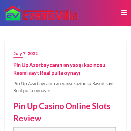
July 7, 2022
Pin Up Azərbaycanın ən yaxşı kazinosu
Rəsmi sayt Real pulla oynayı
Pin Up Azərbaycanın ən yaxşı kazinosu Rəsmi sayt
Real pulla oynayın
Pin Up Casino Online Slots
Review