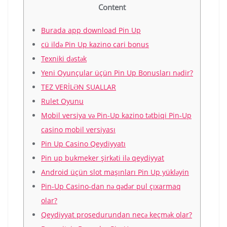
Content
Burada app download Pin Up
cü ildə Pin Up kazino cari bonus
Texniki dəstək
Yeni Oyunçular üçün Pin Up Bonusları nədir?
TEZ VERİLƏN SUALLAR
Rulet Oyunu
Mobil versiya və Pin-Up kazino tətbiqi Pin-Up
casino mobil versiyası
Pin Up Casino Qeydiyyatı
Pin up bukmeker şirkəti ilə qeydiyyat
Android üçün slot maşınları Pin Up yükləyin
Pin-Up Casino-dan nə qədər pul çıxarmaq
olar?
Qeydiyyat prosedurundan necə keçmək olar?