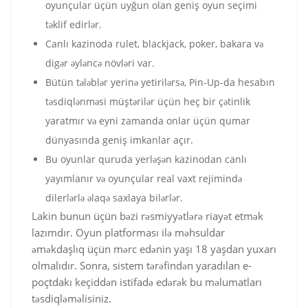
oyunçular üçün uyğun olan geniş oyun seçimi
təklif edirlər.
Canlı kazinoda rulet, blackjack, poker, bakara və
digər əyləncə növləri var.
Bütün tələblər yerinə yetirilərsə, Pin-Up-da hesabın
təsdiqlənməsi müştərilər üçün heç bir çətinlik
yaratmır və eyni zamanda onlar üçün qumar
dünyasında geniş imkanlar açır.
Bu oyunlar quruda yerləşən kazinodan canlı
yayımlanır və oyunçular real vaxt rejimində
dilerlərlə əlaqə saxlaya bilərlər.
Lakin bunun üçün bəzi rəsmiyyətlərə riayət etmək
lazımdır. Oyun platforması ilə məhsuldar
əməkdaşlıq üçün mərc edənin yaşı 18 yaşdan yuxarı
olmalıdır. Sonra, sistem tərəfindən yaradılan e-
poçtdakı keçiddən istifadə edərək bu məlumatları
təsdiqləməlisiniz.