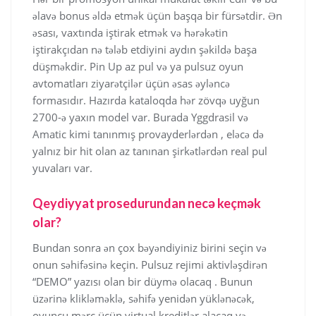
əlavə bonus əldə etmək üçün başqa bir fürsətdir. Ən
əsası, vaxtında iştirak etmək və hərəkətin
iştirakçıdan nə tələb etdiyini aydın şəkildə başa
düşməkdir. Pin Up az pul və ya pulsuz oyun
avtomatları ziyarətçilər üçün əsas əyləncə
formasıdır. Hazırda kataloqda hər zövqə uyğun
2700-ə yaxın model var. Burada Yggdrasil və
Amatic kimi tanınmış provayderlərdən , eləcə də
yalnız bir hit olan az tanınan şirkətlərdən real pul
yuvaları var.
Qeydiyyat prosedurundan necə keçmək
olar?
Bundan sonra ən çox bəyəndiyiniz birini seçin və
onun səhifəsinə keçin. Pulsuz rejimi aktivləşdirən
“DEMO” yazısı olan bir düymə olacaq . Bunun
üzərinə klikləməklə, səhifə yenidən yüklənəcək,
oyunçu mərc üçün virtual kreditlər alacaq və