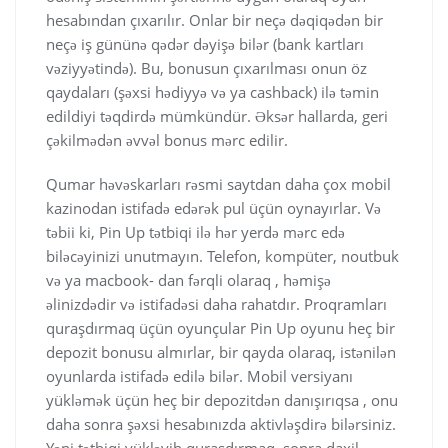
hesabından çıxarılır. Onlar bir neçə dəqiqədən bir
neçə iş gününə qədər dəyişə bilər (bank kartları
vəziyyətində). Bu, bonusun çıxarılması onun öz
qaydaları (şəxsi hədiyyə və ya cashback) ilə təmin
edildiyi təqdirdə mümkündür. Əksər hallarda, geri
çəkilmədən əvvəl bonus mərc edilir.
Qumar həvəskarları rəsmi saytdan daha çox mobil
kazinodan istifadə edərək pul üçün oynayırlar. Və
təbii ki, Pin Up tətbiqi ilə hər yerdə mərc edə
biləcəyinizi unutmayın. Telefon, kompüter, noutbuk
və ya macbook- dan fərqli olaraq , həmişə
əlinizdədir və istifadəsi daha rahatdır. Proqramları
quraşdırmaq üçün oyunçular Pin Up oyunu heç bir
depozit bonusu almırlar, bir qayda olaraq, istənilən
oyunlarda istifadə edilə bilər. Mobil versiyanı
yükləmək üçün heç bir depozitdən danışırıqsa , onu
daha sonra şəxsi hesabınızda aktivləşdirə bilərsiniz.
Yəni tətbiqi yükləyib quraşdırmaq, sonra daxil