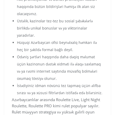
haqqında bütün bildirişləri həmişə ilk alan siz
olacaqsınız.
Üstəlik, kazinolar tez-tez bu sosial şəbəkələrlə
birlikdə unikal bonuslar və ya viktorinalar
yaradırlar.
Hüquqi Azərbaycan ofisi beynəlxalq həmkarı ilə
heç bir şəkildə formal bağlı deyil.
Ödəniş şərtləri haqqında daha dəqiq məlumat
üçün kazinonun dəstək xidməti ilə əlaqə saxlamaq
və ya rəsmi internet saytında müvafiq bölmələri
oxumaq tövsiyə olunur.
İstədiyiniz idman növünü tez tapmaq üçün əlifba
sırası və ya xüsusi filtrlərdən istifadə edə bilərsiniz.
Azərbaycanlılar arasında Roulette Live, Light Night
Roulette, Roulette PRO kimi rulet populyar sayılır.
Rulet müəyyən strategiya və yüksək gəlirli oyun