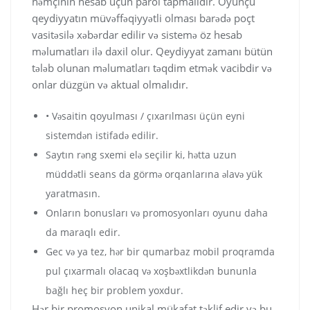
həmçinin hesab üçün parol tapmalıdır. Oyunçu
qeydiyyatın müvəffəqiyyətli olması barədə poçt
vasitəsilə xəbərdar edilir və sistemə öz hesab
məlumatları ilə daxil olur. Qeydiyyat zamanı bütün
tələb olunan məlumatları təqdim etmək vacibdir və
onlar düzgün və aktual olmalıdır.
• Vəsaitin qoyulması / çıxarılması üçün eyni
sistemdən istifadə edilir.
Saytın rəng sxemi elə seçilir ki, hətta uzun
müddətli seans da görmə orqanlarına əlavə yük
yaratmasın.
Onların bonusları və promosyonları oyunu daha
da maraqlı edir.
Gec və ya tez, hər bir qumarbaz mobil proqramda
pul çıxarmalı olacaq və xoşbəxtlikdən bununla
bağlı heç bir problem yoxdur.
Hər bir promosyon unikal mükafat təklif edir və bu