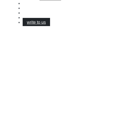
ABOUT US
Contact Us
Services
write to us