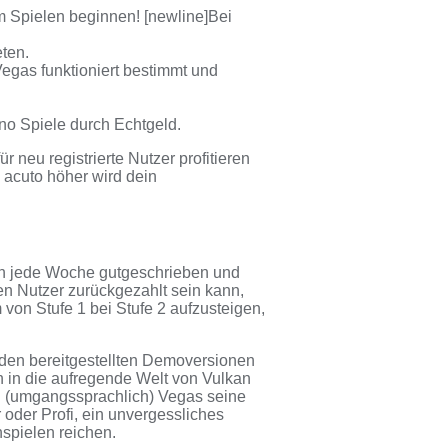
m Spielen beginnen! [newline]Bei
ten.
Vegas funktioniert bestimmt und
o Spiele durch Echtgeld.
eu registrierte Nutzer profitieren
 acuto höher wird dein
ch jede Woche gutgeschrieben und
en Nutzer zurückgezahlt sein kann,
on Stufe 1 bei Stufe 2 aufzusteigen,
t den bereitgestellten Demoversionen
in in die aufregende Welt von Vulkan
erg (umgangssprachlich) Vegas seine
 oder Profi, ein unvergessliches
hspielen reichen.