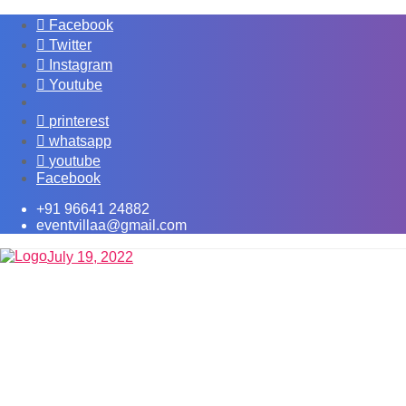
Skip
Facebook
to
Twitter
content
Instagram
Youtube
printerest
whatsapp
youtube
Facebook
+91 96641 24882
eventvillaa@gmail.com
July 19, 2022