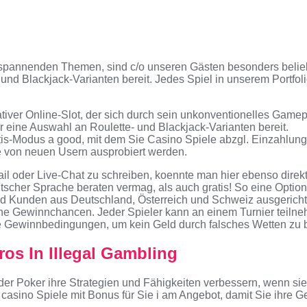
d spannenden Themen, sind c/o unseren Gästen besonders belie
nd Blackjack-Varianten bereit. Jedes Spiel in unserem Portfoli
ovativer Online-Slot, der sich durch sein unkonventionelles Game
 eine Auswahl an Roulette- und Blackjack-Varianten bereit.
tis-Modus a good, mit dem Sie Casino Spiele abzgl. Einzahlung
 von neuen Usern ausprobiert werden.
il oder Live-Chat zu schreiben, koennte man hier ebenso direkt
scher Sprache beraten vermag, als auch gratis! So eine Optio
d Kunden aus Deutschland, Österreich und Schweiz ausgerichte
e Gewinnchancen. Jeder Spieler kann an einem Turnier teiln
 die Gewinnbedingungen, um kein Geld durch falsches Wetten zu 
os In Illegal Gambling
der Poker ihre Strategien und Fähigkeiten verbessern, wenn sie
e casino Spiele mit Bonus für Sie i am Angebot, damit Sie ihre