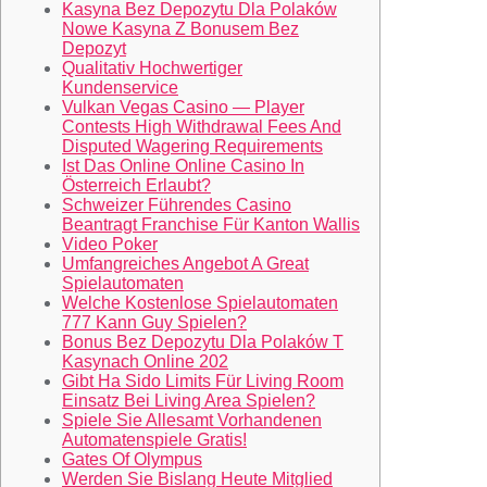
Kasyna Bez Depozytu Dla Polaków
Nowe Kasyna Z Bonusem Bez
Depozyt
Qualitativ Hochwertiger
Kundenservice
Vulkan Vegas Casino — Player
Contests High Withdrawal Fees And
Disputed Wagering Requirements
Ist Das Online Online Casino In
Österreich Erlaubt?
Schweizer Führendes Casino
Beantragt Franchise Für Kanton Wallis
Video Poker
Umfangreiches Angebot A Great
Spielautomaten
Welche Kostenlose Spielautomaten
777 Kann Guy Spielen?
Bonus Bez Depozytu Dla Polaków T
Kasynach Online 202
Gibt Ha Sido Limits Für Living Room
Einsatz Bei Living Area Spielen?
Spiele Sie Allesamt Vorhandenen
Automatenspiele Gratis!
Gates Of Olympus
Werden Sie Bislang Heute Mitglied