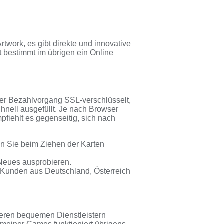
twork, es gibt direkte und innovative
hat bestimmt im übrigen ein Online
 der Bezahlvorgang SSL-verschlüsselt,
hnell ausgefüllt. Je nach Browser
fiehlt es gegenseitig, sich nach
en Sie beim Ziehen der Karten
 Neues ausprobieren.
t Kunden aus Deutschland, Österreich
eren bequemen Dienstleistern