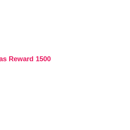
gas Reward 1500