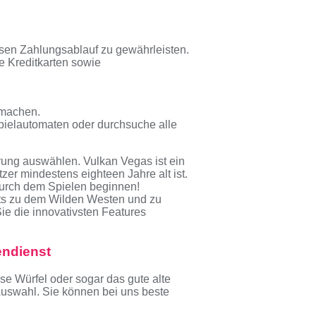
osen Zahlungsablauf zu gewährleisten.
e Kreditkarten sowie
 machen.
pielautomaten oder durchsuche alle
rung auswählen. Vulkan Vegas ist ein
r mindestens eighteen Jahre alt ist.
durch dem Spielen beginnen!
lots zu dem Wilden Westen und zu
e die innovativsten Features
endienst
e Würfel oder sogar das gute alte
Auswahl. Sie können bei uns beste