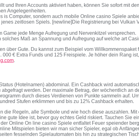
t und Ihren Accounts aktiviert haben, können Sie sofort mit de
chen Angelegenheiten.
ps is Computer, sondern auch mobile Online casino Spiele anbie
jenes zeitlosen Spiels. [newline]Die Registrierung bei Vulkan 
beim Game jede Menge Aufregung und Nervenkitzel versprechen.
n solches Maß an Spannung und Aufregung auf welche art Casin
 über Gute. Du kannst zum Beispiel vom Willkommenspaket für n
 000 € Extra Funds und 125 Freispiele. Je höher dein Rang ist,
ung.com
.
m Status (Hotelnamen) abdominal. Ein Cashback wird automatis
u abgefragt werden. Der maximale Betrag, der wöchentlich an d
eprogramm durch dieses Verdienen von Punkte sammeln auf. Um v
ndred Stufen erklimmen und bis zu 12% Cashback erhalten.
hnen die Regeln, alle Symbole und wie hoch diese auszahlen. Mi
e gute Idee ist, bevor guy echtes Geld riskiert. Tauchen Sie e
t der Online On line casino Spiele entfaltet Feuer speiender b
line Mitspielen bieten wir man sicher Spieler, egal ob Anfänger
onseiten fesselnden Spielautomaten bis hin zu strategischen Tisc