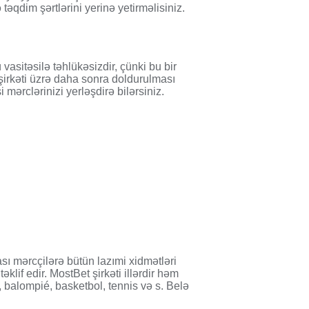
qdim şərtlərini yerinə yetirməlisiniz.
sitəsilə təhlükəsizdir, çünki bu bir
 şirkəti üzrə daha sonra doldurulması
ərclərinizi yerləşdirə bilərsiniz.
ı mərcçilərə bütün lazımi xidmətləri
klif edir. MostBet şirkəti illərdir həm
lompié, ​​basketbol, ​​tennis və s. Belə