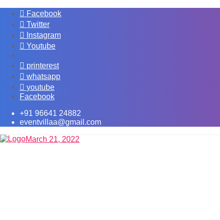
Facebook
Twitter
Instagram
Youtube
printerest
whatsapp
youtube
Facebook
+91 96641 24882
eventvillaa@gmail.com
March 21, 2022