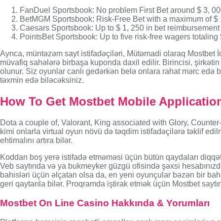
FanDuel Sportsbook: No problem First Bet around $ 3, 00
BetMGM Sportsbook: Risk-Free Bet with a maximum of $ 
Caesars Sportsbook: Up to $ 1, 250 in bet reimbursement if 
PointsBet Sportsbook: Up to five risk-free wagers totaling
Ayrıca, müntəzəm sayt istifadəçiləri, Mütəmadi olaraq Mostbet İd
müvafiq sahələrə birbaşa kuponda daxil edilir. Birincisi, şirkə
olunur. Siz oyunlar canlı gedərkən belə onlara rahat mərc edə b
təxmin edə biləcəksiniz.
How To Get Mostbet Mobile Applicatio
Dota a couple of, Valorant, King associated with Glory, Counter-
kimi onlarla virtual oyun növü də təqdim istifadəçilərə təklif ed
ehtimalını artıra bilər.
Koddan boş yerə istifadə etməməsi üçün bütün qaydaları diqqətlə
Veb saytında və ya bukmeyker güzgü ofisində şəxsi hesabınızda b
bahisləri üçün əlçatan olsa da, en yeni oyunçular bəzən bir bahi
geri qaytarıla bilər. Proqramda iştirak etmək üçün Mostbet sayt
Mostbet On Line Casino Hakkında & Yorumları