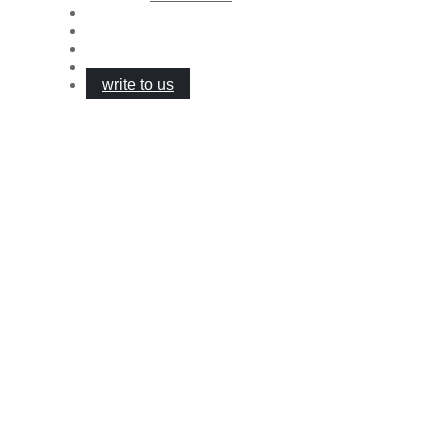
ABOUT US
Contact Us
Services
write to us