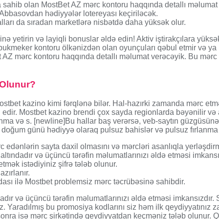
 sahib olan MostBet AZ mərc kontoru haqqında detallı məlumat 
Abbasovdan hədiyyələr lotereyası keçiriləcək.
lları da sıradan marketlərə nisbətdə daha yüksək olur.
rinə yetirin və layiqli bonuslar əldə edin! Aktiv iştirakçılara yük
 bukmeker kontoru ölkənizdən olan oyunçuları qəbul etmir və y
t AZ mərc kontoru haqqında detallı məlumat verəcəyik. Bu mərc 
 Olunur?
 Mostbet kazino kimi fərqlənə bilər. Hal-hazırki zamanda mərc et
dir. Mostbet kazino brendi çox sayda regionlarda bəyənilir və akt
nma və s. [newline]Bu hallar baş verərsə, veb-saytın güzgüsünə 
ər doğum günü hədiyyə olaraq pulsuz bahislər və pulsuz fırlanma
ərc edənlərin sayta daxil olmasını və mərcləri asanlıqla yerləşdir
ltındadır və üçüncü tərəfin məlumatlarınızı əldə etməsi imkansı
tmək istədiyiniz şifrə tələb olunur.
zırlanır.
ası ilə Mostbet problemsiz mərc təcrübəsinə sahibdir.
adır və üçüncü tərəfin məlumatlarınızı əldə etməsi imkansızdır. 
z. Yaradılmış bu promosiya kodlarını siz həm ilk qeydiyyatınız 
sonra isə mərc şirkətində qeydiyyatdan keçməniz tələb olunur.