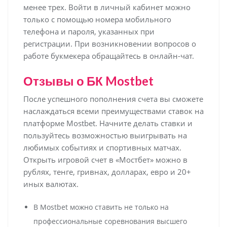
менее трех. Войти в личный кабинет можно
только с помощью номера мобильного
телефона и пароля, указанных при
регистрации. При возникновении вопросов о
работе букмекера обращайтесь в онлайн-чат.
Отзывы о БК Mostbet
После успешного пополнения счета вы сможете
наслаждаться всеми преимуществами ставок на
платформе Mostbet. Начните делать ставки и
пользуйтесь возможностью выигрывать на
любимых событиях и спортивных матчах.
Открыть игровой счет в «Мостбет» можно в
рублях, тенге, гривнах, долларах, евро и 20+
иных валютах.
В Mostbet можно ставить не только на
профессиональные соревнования высшего