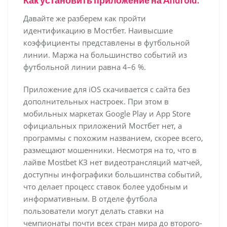
Давайте же разберем как пройти
идентификацию в Мостбет. Наивысшие
коэффициенты представлены в футбольной
линии. Маржа на большинство событий из
футбольной линии равна 4–6 %.
Приложение для iOS скачивается с сайта без
дополнительных настроек. При этом в
мобильных маркетах Google Play и App Store
официальных приложений Мостбет нет, а
программы с похожим названием, скорее всего,
размещают мошенники. Несмотря на то, что в
лайве Mostbet КЗ нет видеотрансляций матчей,
доступны инфографики большинства событий,
что делает процесс ставок более удобным и
информативным. В отделе футбола
пользователи могут делать ставки на
чемпионаты почти всех стран мира до второго-