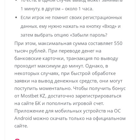
1 минуту, в другом – около 1 часа.
Если игрок не помнит своих регистрационных
данных, ему нужно нажать на кнопку «Вход» и
затем выбрать опцию «Забыли пароль?
При этом, максимальная сумма составляет 550
тысяч рублей. При переводе денег на
банковские карточки, транзакция по выводу
проходит максимум до минут. Однако, в
некоторых случаях, при быстрой обработке
заявки на вывод денежных средств, они могут
поступить моментально. Чтобы получить бонус
от Mostbet KZ, достаточно зарегистрироваться
на сайте БК и пополнить игровой счет.
Приложение для мобильных устройств на ОС
Android можно скачать только на официальном
сайте.