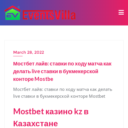
March 28, 2022
Мостбет лайв: ставки по ходу матча как
делать live ставки в букмекерской
конторе Mostbe
Мостбет лайв: ставки по ходу матча как делать
live ставки в букмекерской конторе Mostbet
Mostbet казино kz в
Казахстане