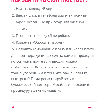
Нажать кнопку «Вход».
Ввести цифры телефона или электронный
адрес, указанные при создании учетной
записи;
Поставить галочку «Я не робот».
Кликнуть «Сбросить пароль».
Получить комбинацию в SMS или через почту.
Для подтверждения аккаунта клиент проходит
по ссылке в почте или вводит номер
мобильного. Хотите жить спокойно и быть
точно уверенным в том, что вам выплатят
выигрыш? Тогда регистрируйтесь в
букмекерской конторе Мостбет и проходите
процедуру идентификации.