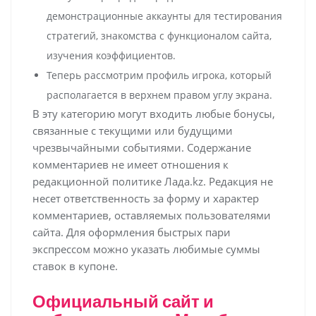
демонстрационные аккаунты для тестирования
стратегий, знакомства с функционалом сайта,
изучения коэффициентов.
Теперь рассмотрим профиль игрока, который
располагается в верхнем правом углу экрана.
В эту категорию могут входить любые бонусы,
связанные с текущими или будущими
чрезвычайными событиями. Содержание
комментариев не имеет отношения к
редакционной политике Лада.kz. Редакция не
несет ответственность за форму и характер
комментариев, оставляемых пользователями
сайта. Для оформления быстрых пари
экспрессом можно указать любимые суммы
ставок в купоне.
Официальный сайт и