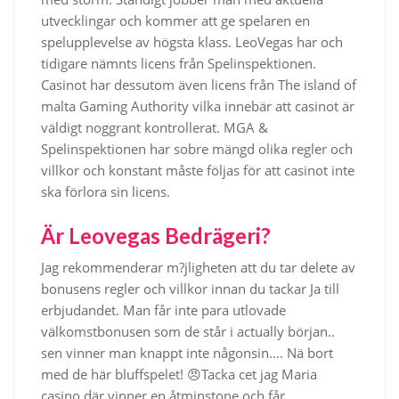
utvecklingar och kommer att ge spelaren en
spelupplevelse av högsta klass. LeoVegas har och
tidigare nämnts licens från Spelinspektionen.
Casinot har dessutom även licens från The island of
malta Gaming Authority vilka innebär att casinot är
väldigt noggrant kontrollerat. MGA &
Spelinspektionen har sobre mängd olika regler och
villkor och konstant måste följas för att casinot inte
ska förlora sin licens.
Är Leovegas Bedrägeri?
Jag rekommenderar m?jligheten att du tar delete av
bonusens regler och villkor innan du tackar Ja till
erbjudandet. Man får inte para utlovade
välkomstbonusen som de står i actually början..
sen vinner man knappt inte någonsin…. Nä bort
med de här bluffspelet! 😠Tacka cet jag Maria
casino där vinner en åtminstone och får