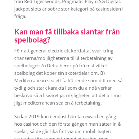
från Red Tiger woods, Pragmatic Play o SG Digital.
Jackpot slots är sobre stor kategori på casinosidan i
fråga.
Kan man få tillbaka slantar från
spelbolag?
Fö r att general electric ett kortfattat svar kring
chanserna/mö jligheterna till å terbetalning av
spelbolaget: A) Detta beror på frä mst vilket
spelbolag det köper sin skoterdelar om. B)
Mediterranean sea ett fall/ä rende som ditt med så
tydlig och stark karaktä l som du ä ndå verkar
beskriva så ä l svaret ja, m?jligheten att det ä r mö
jligt mediterranean sea en å terbetalning.
Sedan 2019 kan i endast hämta reward en gång
hos casinot och den första gången man sätter in &
spelar, så de går lika fint via din mobil. Sajten
startades först som ett renodlat casino, men