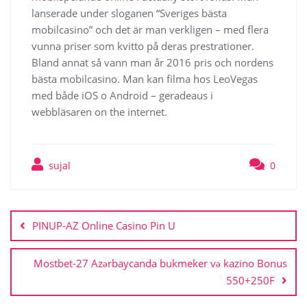
lanserade under sloganen “Sveriges bästa
mobilcasino” och det är man verkligen – med flera
vunna priser som kvitto på deras prestrationer.
Bland annat så vann man år 2016 pris och nordens
bästa mobilcasino. Man kan filma hos LeoVegas
med både iOS o Android – geradeaus i
webbläsaren on the internet.
sujal
0
PINUP-AZ Online Casino Pin U
Mostbet-27 Azərbaycanda bukmeker və kazino Bonus
550+250F