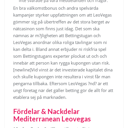
inte svarade på våra meddelanden och frågor.
En bra välkomstbonus och andra spelvärda
kampanjer styrker uppfattningen om att LeoVegas
gömmer sig på übertreffen av det stora berget av
nätcasinon som finns just idag. Det som ska
nämnas är m?jligheten att Bettingstugan och
LeoVegas anordnar olika roliga tävlingar som ni
kan delta i. Bland annat erbjuder ni riskfria spel
som Bettingstugans experter plockat ut och och
innebär att person kan rygga kupongen utan risk.
[newline]Vid vinst är det investerade kapitalet dina
och skulle kupongen inte resultera i vinst får man
pengarna tillbaka. Eftersom LeoVegas ?nd? är ett
ungt företag när det gäller betting gör de allt för att
etablera sej på marknaden.
Fördelar & Nackdelar
Mediterranean Leovegas