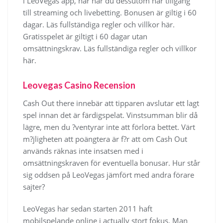
i LeoVegas app, här har du dessutom har tillgång
till streaming och livebetting. Bonusen är giltig i 60
dagar. Läs fullständiga regler och villkor här.
Gratisspelet är giltigt i 60 dagar utan
omsättningskrav. Läs fullständiga regler och villkor
här.
Leovegas Casino Recension
Cash Out there innebär att tipparen avslutar ett lagt
spel innan det är färdigspelat. Vinstsumman blir då
lägre, men du ?ventyrar inte att förlora bettet. Värt
m?jligheten att poängtera är f?r att om Cash Out
används räknas inte insatsen med i
omsättningskraven för eventuella bonusar. Hur står
sig oddsen på LeoVegas jämfört med andra förare
sajter?
LeoVegas har sedan starten 2011 haft
mobilspelande online i actually stort fokus. Man