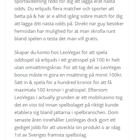
sportavdelning redo för dig att lägga erat nästa
odds. Du erbjuds flera matcher och sporter att
betta på & här är e alltid igång sobre match för dig
att lägga ditt nästa odds på. Direkt när guy besöker
hemsidan har mulighed for at man skrolla runt
bland spelen o testa det man vill gratis.
Skapar du konto hos LeoVegas för att spela
oddsspel så erbjuds i ett gratisspel på 100 kr helt
utan omsättningskrav. För att tag del av LeoVegas
bonus måste ni göra en insättning på minst 100kr.
Sätt in & spela för a hundred kronor för att få
maximala 100 kronor i gratisspel. Eftersom
LeoVegas i actually grunden är ett mobilcasino tog
det en viss tid innan spelbolaget på riktigt kunde
etablera sig bland jättarna i spelbranschen. Dom
senaste åren innehåller LeoVegas dock gjort ett
gediget jobb för att utveckla sin produkt o är idag
1st av Sveriges främsta spelbolag.