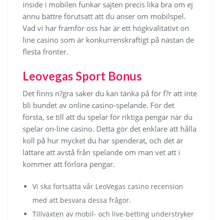
inside i mobilen funkar sajten precis lika bra om ej
ännu bättre förutsatt att du anser om mobilspel.
Vad vi har framför oss här är ett högkvalitativt on
line casino som är konkurrenskraftigt på nästan de
flesta fronter.
Leovegas Sport Bonus
Det finns n?gra saker du kan tänka på för f?r att inte
bli bundet av online casino-spelande. För det
första, se till att du spelar för riktiga pengar när du
spelar on-line casino. Detta gör det enklare att hålla
koll på hur mycket du har spenderat, och det är
lättare att avstå från spelande om man vet att i
kommer att förlora pengar.
Vi ska fortsätta vår LeoVegas casino recension
med att besvara dessa frågor.
Tillväxten av mobil- och live-betting understryker