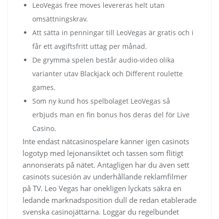
LeoVegas free moves levereras helt utan
omsättningskrav.
Att sätta in penningar till LeoVegas är gratis och i
får ett avgiftsfritt uttag per månad.
De grymma spelen består audio-video olika
varianter utav Blackjack och Different roulette
games.
Som ny kund hos spelbolaget LeoVegas så
erbjuds man en fin bonus hos deras del för Live
Casino.
Inte endast nätcasinospelare känner igen casinots
logotyp med lejonansiktet och tassen som flitigt
annonserats på nätet. Antagligen har du även sett
casinots sucesión av underhållande reklamfilmer
på TV. Leo Vegas har onekligen lyckats säkra en
ledande marknadsposition dull de redan etablerade
svenska casinojättarna. Loggar du regelbundet