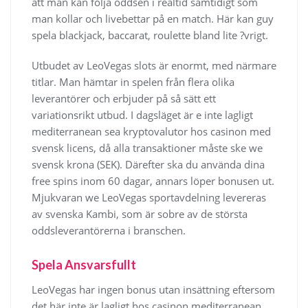
att man kan följa oddsen i realtid samtidigt som
man kollar och livebettar på en match. Här kan guy
spela blackjack, baccarat, roulette bland lite ?vrigt.
Utbudet av LeoVegas slots är enormt, med närmare
titlar. Man hämtar in spelen från flera olika
leverantörer och erbjuder på så sätt ett
variationsrikt utbud. I dagsläget är e inte lagligt
mediterranean sea kryptovalutor hos casinon med
svensk licens, då alla transaktioner måste ske we
svensk krona (SEK). Därefter ska du använda dina
free spins inom 60 dagar, annars löper bonusen ut.
Mjukvaran we LeoVegas sportavdelning levereras
av svenska Kambi, som är sobre av de största
oddsleverantörerna i branschen.
Spela Ansvarsfullt
LeoVegas har ingen bonus utan insättning eftersom
det här inte är lagligt hos casinon mediterranean