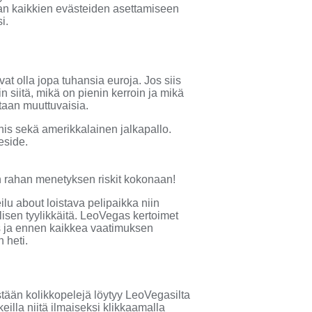
van kaikkien evästeiden asettamiseen
i.
t olla jopa tuhansia euroja. Jos siis
 siitä, mikä on pienin kerroin ja mikä
ltaan muuttuvaisia.
nnis sekä amerikkalainen jalkapallo.
eside.
n rahan menetyksen riskit kokonaan!
u about loistava pelipaikka niin
llisen tyylikkäitä. LeoVegas kertoimet
s ja ennen kaikkea vaatimuksen
 heti.
ästään kolikkopelejä löytyy LeoVegasilta
keilla niitä ilmaiseksi klikkaamalla