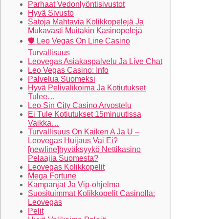
Parhaat Vedonlyöntisivustot
Hyvä Sivusto
Satoja Mahtavia Kolikkopelejä Ja
Mukavasti Muitakin Kasinopelejä
🛡️ Leo Vegas On Line Casino
Turvallisuus
Leovegas Asiakaspalvelu Ja Live Chat
Leo Vegas Casino: Info
Palvelua Suomeksi
Hyvä Pelivalikoima Ja Kotiutukset
Tulee…
Leo Sin City Casino Arvostelu
Ei Tule Kotiutukset 15minuutissa
Vaikka…
Turvallisuus On Kaiken A Ja U –
Leovegas Huijaus Vai Ei?
[newline]hyväksyykö Nettikasino
Pelaajia Suomesta?
Leovegas Kolikkopelit
Mega Fortune
Kampanjat Ja Vip-ohjelma
Suosituimmat Kolikkopelit Casinolla:
Leovegas
Pelit