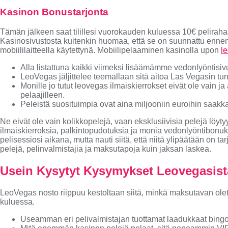
Kasinon Bonustarjonta
Tämän jälkeen saat tilillesi vuorokauden kuluessa 10€ pelirahaa
Kasinosivustosta kuitenkin huomaa, että se on suunnattu ennen
mobiililaitteella käytettynä. Mobiilipelaaminen kasinolla upon
l
Alla listattuna kaikki viimeksi lisäämämme vedonlyöntisivu
LeoVegas jäljittelee teemallaan sitä aitoa Las Vegasin t
Monille jo tutut leovegas ilmaiskierrokset eivät ole vain j
pelaajilleen.
Peleistä suosituimpia ovat aina miljooniin euroihin saakka k
Ne eivät ole vain kolikkopelejä, vaan eksklusiivisia pelejä löytyy
ilmaiskierroksia, palkintopudotuksia ja monia vedonlyöntibonuks
pelisessiosi aikana, mutta nauti siitä, että niitä ylipäätään on
pelejä, pelinvalmistajia ja maksutapoja kuin jaksan laskea.
Usein Kysytyt Kysymykset Leovegasist
LeoVegas nosto riippuu kestoltaan siitä, minkä maksutavan olet
kuluessa.
Useamman eri pelivalmistajan tuottamat laadukkaat bingop