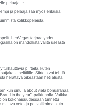
le pelaajalle.
empi ja pelaaja saa myös erilaisia
tuimmista kolikkopeleistä.
.
uspelit. LeoVegas tarjoaa yhden
gasilla on mahdollista valita useasta
 turhauttavia piirteitä, kuten
tjakasti pelitilille. Siirtoja voi tehdä
musta herättävä oikeastaan heti alusta
uksen kun sinulla about vielä bonusrahaa
rand in the year” -palkinnolla. Vaikka
sto on kokonaisuudessaan tunnettu
 mittava veto- ja pelivalikoima, kuin