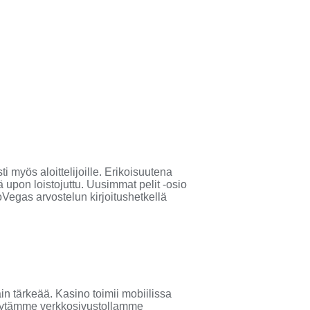
 myös aloittelijoille. Erikoisuutena
ä upon loistojuttu. Uusimmat pelit -osio
oVegas arvostelun kirjoitushetkellä
in tärkeää. Kasino toimii mobiilissa
 Käytämme verkkosivustollamme