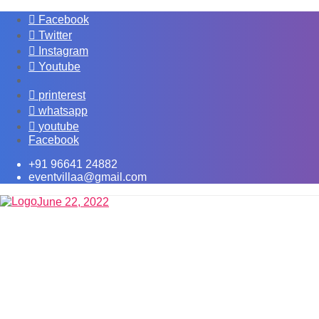
Facebook
Twitter
Instagram
Youtube
printerest
whatsapp
youtube
Facebook
+91 96641 24882
eventvillaa@gmail.com
June 22, 2022