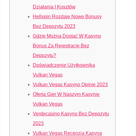
Działania I Kosztów
Hellspin Rozdaje Nowe Bonusy
Bez Depozytu 2023
Gdzie Można Dostać W Kasyno
Bonus Za Rejestracje Bez
Depozytu?
Doświadczenie Użytkownika
Vulkan Vegas
Vulkan Vegas Kasyno Opinie 2023
Oferta Gier W Naszym Kasynie
Vulkan Vegas
Verdecasino Kasyno Bez Depozytu
2023
Vulkan Vegas Recenzja Kasyna