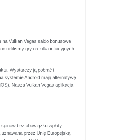
ym na Vulkan Vegas saldo bonusowe
zieliliśmy gry na kilka intuicyjnych
ktu. Wystarczy ją pobrać i
 na systemie Android mają alternatywę
 iOS). Nasza Vulkan Vegas aplikacja
h spinów bez obowiązku wpłaty
wą uznawaną przez Unię Europejską.