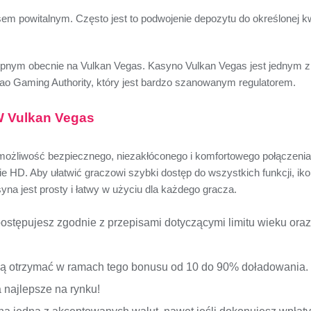
sem powitalnym. Często jest to podwojenie depozytu do określonej 
tępnym obecnie na Vulkan Vegas. Kasyno Vulkan Vegas jest jednym z 
ao Gaming Authority, który jest bardzo szanowanym regulatorem.
W Vulkan Vegas
 możliwość bezpiecznego, niezakłóconego i komfortowego połączenia
ie HD. Aby ułatwić graczowi szybki dostęp do wszystkich funkcji, i
na jest prosty i łatwy w użyciu dla każdego gracza.
postępujesz zgodnie z przepisami dotyczącymi limitu wieku or
gą otrzymać w ramach tego bonusu od 10 do 90% doładowania.
a najlepsze na rynku!