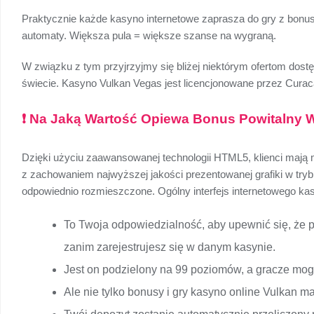
Praktycznie każde kasyno internetowe zaprasza do gry z bonu
automaty. Większa pula = większe szanse na wygraną.
W związku z tym przyjrzyjmy się bliżej niektórym ofertom dos
świecie. Kasyno Vulkan Vegas jest licencjonowane przez Curac
❗ Na Jaką Wartość Opiewa Bonus Powitalny 
Dzięki użyciu zaawansowanej technologii HTML5, klienci mają
z zachowaniem najwyższej jakości prezentowanej grafiki w tryb
odpowiednio rozmieszczone. Ogólny interfejs internetowego kasy
To Twoja odpowiedzialność, aby upewnić się, że 
zanim zarejestrujesz się w danym kasynie.
Jest on podzielony na 99 poziomów, a gracze mo
Ale nie tylko bonusy i gry kasyno online Vulkan m