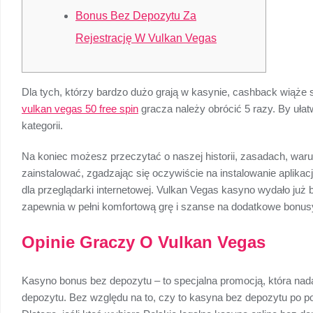
Bonus Bez Depozytu Za
Rejestrację W Vulkan Vegas
Dla tych, którzy bardzo dużo grają w kasynie, cashback wiąż
vulkan vegas 50 free spin
gracza należy obrócić 5 razy. By ułat
kategorii.
Na koniec możesz przeczytać o naszej historii, zasadach, waru
zainstalować, zgadzając się oczywiście na instalowanie aplikac
dla przeglądarki internetowej. Vulkan Vegas kasyno wydało już
zapewnia w pełni komfortową grę i szanse na dodatkowe bonus
Opinie Graczy O Vulkan Vegas
Kasyno bonus bez depozytu – to specjalna promocją, która na
depozytu. Bez względu na to, czy to kasyna bez depozytu po po