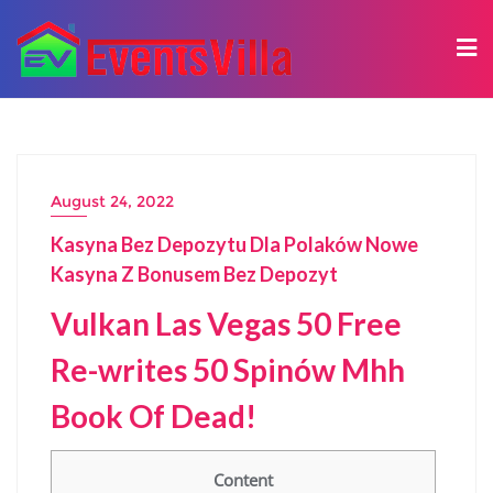
August 24, 2022
Kasyna Bez Depozytu Dla Polaków Nowe
Kasyna Z Bonusem Bez Depozyt
Vulkan Las Vegas 50 Free
Re-writes 50 Spinów Mhh
Book Of Dead!
Content