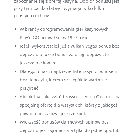
zapoznanie się z ofertą kasyna. Odbiór bonusu jest
przy tym bardzo łatwy i wymaga tylko kilku
prostych ruchów.
W branży oprogramowania gier kasynowych
Play’n GO pojawił się w 1997 roku.
Jeżeli wykorzystałeś już t Vulkan Vegas bonus bez
depozytu a także bonus za drugi depozyt, to
jeszcze nie koniec.
Dlatego u nas znajdziecie listę kasyn z bonusem
bez depozytu, którym szczególnie warto się
przyjrzeć.
Absolutna saka wśród kasyn – Lemon Casino – ma
specjalną ofertę dla wszystkich, którzy z jakiegoś
powodu nie założyli jeszcze konta.
Większość bonusów darmowych spinów bez
depozytu jest ograniczona tylko do jednej gry, lub