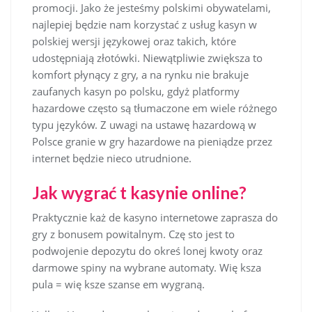
promocji. Jako że jesteśmy polskimi obywatelami,
najlepiej będzie nam korzystać z usług kasyn w
polskiej wersji językowej oraz takich, które
udostępniają złotówki. Niewątpliwie zwiększa to
komfort płynący z gry, a na rynku nie brakuje
zaufanych kasyn po polsku, gdyż platformy
hazardowe często są tłumaczone em wiele różnego
typu języków. Z uwagi na ustawę hazardową w
Polsce granie w gry hazardowe na pieniądze przez
internet będzie nieco utrudnione.
Jak wygrać t kasynie online?
Praktycznie każ de kasyno internetowe zaprasza do
gry z bonusem powitalnym. Czę sto jest to
podwojenie depozytu do okreś lonej kwoty oraz
darmowe spiny na wybrane automaty. Wię ksza
pula = wię ksze szanse em wygraną.