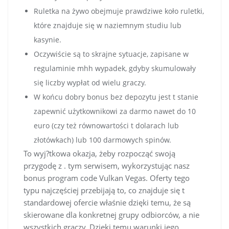
Ruletka na żywo obejmuje prawdziwe koło ruletki,
które znajduje się w naziemnym studiu lub
kasynie.
Oczywiście są to skrajne sytuacje, zapisane w
regulaminie mhh wypadek, gdyby skumulowały
się liczby wypłat od wielu graczy.
W końcu dobry bonus bez depozytu jest t stanie
zapewnić użytkownikowi za darmo nawet do 10
euro (czy też równowartości t dolarach lub
złotówkach) lub 100 darmowych spinów.
To wyj?tkowa okazja, żeby rozpocząć swoją
przygodę z . tym serwisem, wykorzystując nasz
bonus program code Vulkan Vegas. Oferty tego
typu najczęściej przebijają to, co znajduje się t
standardowej ofercie właśnie dzięki temu, że są
skierowane dla konkretnej grupy odbiorców, a nie
wszystkich graczy. Dzięki temu warunki jego