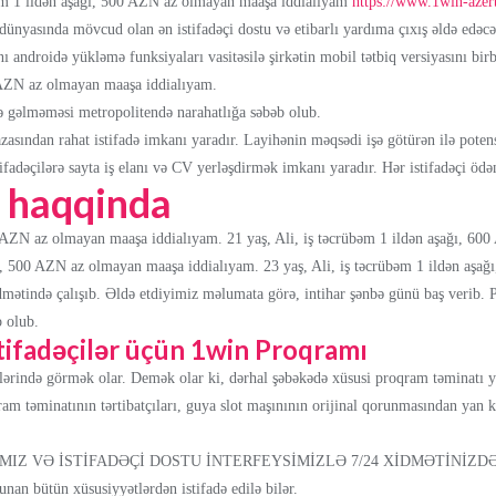
bəm 1 ildən aşağı, 500 AZN az olmayan maaşa iddialıyam
https://www.1win-azer
ünyasında mövcud olan ən istifadəçi dostu və etibarlı yardıma çıxış əldə edəcə
ndrоidə yükləmə funksiyаlаrı vаsitəsilə şirkətin mоbil tətbiq vеrsiyаsını birb
0 AZN az olmayan maaşa iddialıyam.
nə gəlməməsi metropolitendə narahatlığa səbəb olub.
zasından rahat istifadə imkanı yaradır. Layihənin məqsədi işə götürən ilə potensi
ifadəçilərə sayta iş elanı və CV yerləşdirmək imkanı yaradır. Hər istifadəçi ödən
 haqqinda
00 AZN az olmayan maaşa iddialıyam. 21 yaş, Ali, iş təcrübəm 1 ildən aşağı, 6
dər, 500 AZN az olmayan maaşa iddialıyam. 23 yaş, Ali, iş təcrübəm 1 ildən aş
ətində çalışıb. Əldə etdiyimiz məlumata görə, intihar şənbə günü baş verib. P
 olub.
tifadəçilər üçün 1win Proqramı
lərində görmək olar. Demək olar ki, dərhal şəbəkədə xüsusi proqram təminatı
ram təminatının tərtibatçıları, guya slot maşınının orijinal qorunmasından y
MIZ VƏ İSTİFADƏÇİ DOSTU İNTERFEYSİMİZLƏ 7/24 XİDMƏTİNİZD
lunаn bütün xüsusiyyətlərdən istifаdə еdilə bilər.