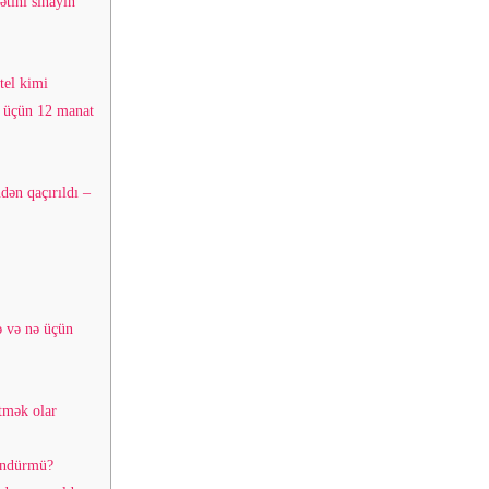
tini sınаyın
tel kimi
q üçün 12 manat
ndən qaçırıldı –
ə və nə üçün
tmək olar
ündürmü?