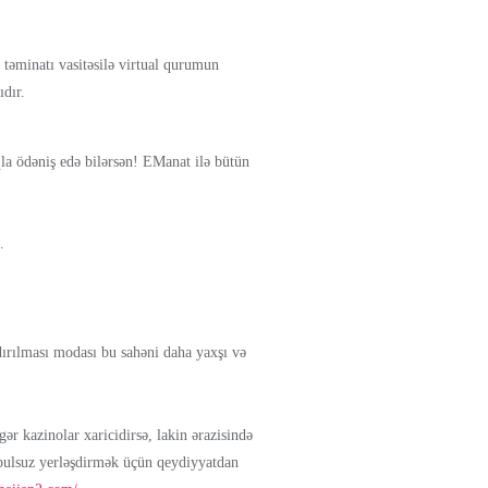
təminatı vasitəsilə virtual qurumun
ıdır.
la ödəniş edə bilərsən! EManat ilə bütün
.
ırılması modası bu sahəni daha yaxşı və
r kazinolar xaricidirsə, lakin ərazisində
da pulsuz yerləşdirmək üçün qeydiyyatdan