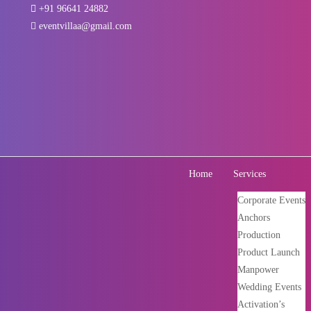
+91 96641 24882
eventvillaa@gmail.com
Home
Services
Corporate Events
Anchors
Production
Product Launch
Manpower
Wedding Events
Activation’s