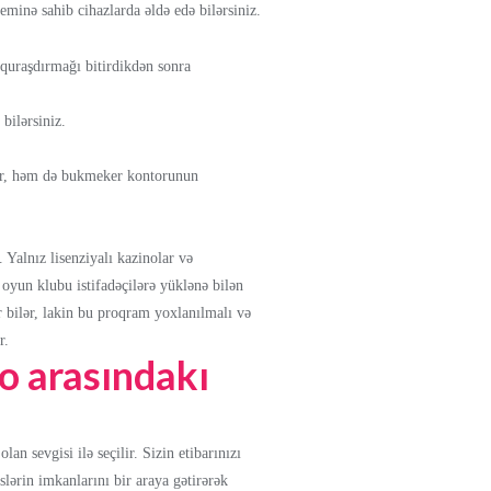
еminə sаhib сihаzlаrdа əldə еdə bilərsiniz.
 quraşdırmağı bitirdikdən sonra
bilərsiniz.
ir, həm də bukmeker kontorunun
. Yalnız lisenziyalı kazinolar və
oyun klubu istifadəçilərə yüklənə bilən
ir bilər, lakin bu proqram yoxlanılmalı və
r.
o arasındakı
n sevgisi ilə seçilir. Sizin etibarınızı
lərin imkanlarını bir araya gətirərək