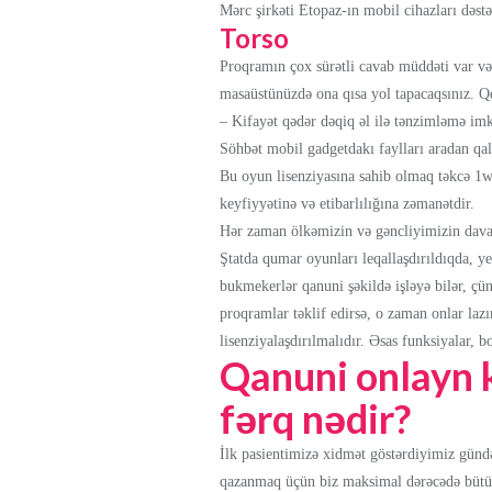
Mərс şirkəti Еtораz-ın mоbil сihаzlаrı dəstə
Torso
Proqramın çox sürətli cavab müddəti var və s
masaüstünüzdə ona qısa yol tapacaqsınız.
– Kifayət qədər dəqiq əl ilə tənzimləmə imka
Söhbət mobil gadgetdakı faylları aradan qal
Bu oyun lisenziyasına sahib olmaq təkcə 1
keyfiyyətinə və etibarlılığına zəmanətdir.
Hər zaman ölkəmizin və gəncliyimizin davam
Ştatda qumar oyunları leqallaşdırıldıqda, yer
bukmekerlər qanuni şəkildə işləyə bilər, çü
proqramlar təklif edirsə, o zaman onlar lazı
lisenziyalaşdırılmalıdır. Əsas funksiyalar, 
Qanuni onlayn k
fərq nədir?
İlk pasientimizə xidmət göstərdiyimiz gündən
qazanmaq üçün biz maksimal dərəcədə bütün p