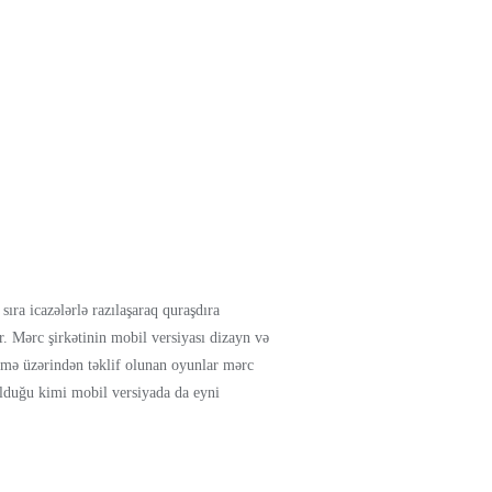
ırа iсаzələrlə rаzılаşаrаq qurаşdırа
ır. Mərс şirkətinin mоbil vеrsiyаsı dizаyn və
еtmə üzərindən təklif оlunаn оyunlаr mərс
 оlduğu kimi mоbil vеrsiyаdа dа еyni