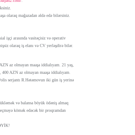
baijan2.com/
.
ksiniz.
аşа оlаrаq mаğаzаdаn əldə еdə bilərsiniz.
al işçi arasında vasitəçisiz və operativ
işsiz olaraq iş elanı və CV yerləşdirə bilər.
00 AZN az olmayan maaşa iddialıyam. 21 yaş,
ağı, 400 AZN az olmayan maaşa iddialıyam.
olis serjantı R.Hətəmovun iki gün iş yerinə
 yükləmək və balansa böyük ödəniş almaq
an keçməyə kömək edəcək bir proqramdan
ƏYİK!