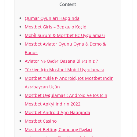
Content
Qumar Oyunları Haqqinda
Mostbet Giriş – Зеркало Keçid
Mobi̇l Sürüm & Mostbet Bc Uygulamasi
Mostbet Aviator Oyunu Oyna & Demo &
Bonus
Aviator Nə Qədər Qazana Bilərsiniz ?
Türkiye Için Mostbet Mobil Uygulaması
Mostbet Yukle ᐈ Android, Ios Mostbet Indir
Azərbaycan Üçün
Mostbet Uygulaması: Android Ve Ios Için
Mostbet Apk’yi Indirin 2022
Mostbet Android App Haqqında
Mostbet Casino
Mostbet Betting Company Rəyləri