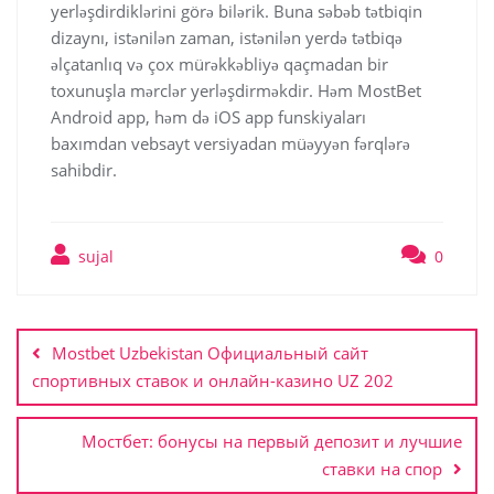
yerləşdirdiklərini görə bilərik. Buna səbəb tətbiqin
dizaynı, istənilən zaman, istənilən yerdə tətbiqə
əlçatanlıq və çox mürəkkəbliyə qaçmadan bir
toxunuşla mərclər yerləşdirməkdir. Həm MostBet
Android app, həm də iOS app funskiyaları
baxımdan vebsayt versiyadan müəyyən fərqlərə
sahibdir.
sujal
0
Mostbet Uzbekistan Официальный сайт
спортивных ставок и онлайн-казино UZ 202
Мостбет: бонусы на первый депозит и лучшие
ставки на спор