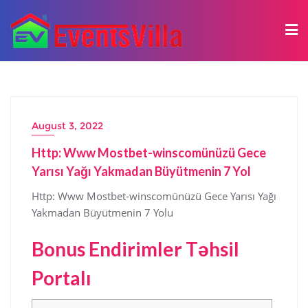
August 3, 2022
Http: Www Mostbet-winscomünüzü Gece
Yarısı Yağı Yakmadan Büyütmenin 7 Yol
Http: Www Mostbet-winscomünüzü Gece Yarısı Yağı
Yakmadan Büyütmenin 7 Yolu
Bonus Endirimler Təhsil
Portalı