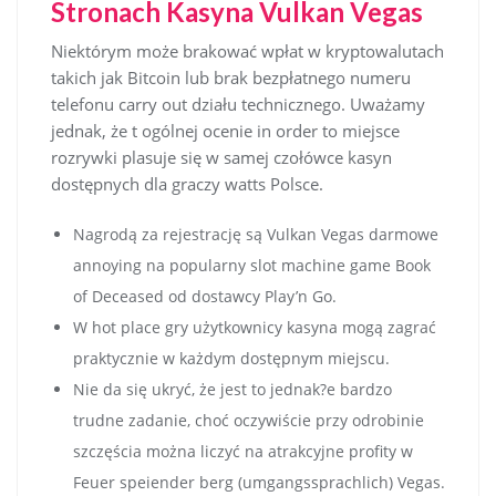
Stronach Kasyna Vulkan Vegas
Niektórym może brakować wpłat w kryptowalutach
takich jak Bitcoin lub brak bezpłatnego numeru
telefonu carry out działu technicznego. Uważamy
jednak, że t ogólnej ocenie in order to miejsce
rozrywki plasuje się w samej czołówce kasyn
dostępnych dla graczy watts Polsce.
Nagrodą za rejestrację są Vulkan Vegas darmowe
annoying na popularny slot machine game Book
of Deceased od dostawcy Play’n Go.
W hot place gry użytkownicy kasyna mogą zagrać
praktycznie w każdym dostępnym miejscu.
Nie da się ukryć, że jest to jednak?e bardzo
trudne zadanie, choć oczywiście przy odrobinie
szczęścia można liczyć na atrakcyjne profity w
Feuer speiender berg (umgangssprachlich) Vegas.