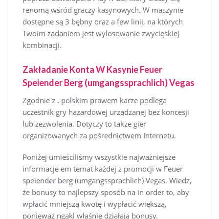
renomą wśród graczy kasynowych. W maszynie
dostępne są 3 bębny oraz a few linii, na których
Twoim zadaniem jest wylosowanie zwycięskiej
kombinacji.
Zakładanie Konta W Kasynie Feuer
Speiender Berg (umgangssprachlich) Vegas
Zgodnie z . polskim prawem karze podlega
uczestnik gry hazardowej urządzanej bez koncesji
lub zezwolenia. Dotyczy to także gier
organizowanych za pośrednictwem Internetu.
Poniżej umieściliśmy wszystkie najważniejsze
informacje em temat każdej z promocji w Feuer
speiender berg (umgangssprachlich) Vegas. Wiedz,
że bonusy to najlepszy sposób na in order to, aby
wpłacić mniejszą kwotę i wypłacić większą,
ponieważ ngakl właśnie działają bonusy.