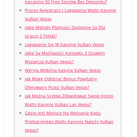
Icecasino 50 Free Spinów Bez Depozytu?
Proces Rejestracji I Logowania Watts Kasynie
Vulkan Vegas
Jakie Metody Płatności Dostępne Są Dla
Graczy Z Polski?
Logowanie Się W Kasynie Vulkan Vegas
Jakie Są Możliwości Kontaktu Z Działem
Wsparcia Vulkan Vegas?
Wersja Mobilna Kasyna Vulkan Vegas
Jak Mogę Odebrać Bonus Powitalny
Oferowany Przez Vulkan Vegas?
Jak Można Szybko Zlikwidować Swoje Konto
Watts Kasynie Vulkan Las Vegas?
Gdzie Jest Miejsce Na Wpisanie Kodu
Promocyjnego Watts Kasynie Należy Vulkan
Vegas?