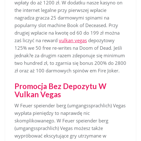
wpłaty do aż 1200 zł. W dodatku nasze kasyno on
the internet legalne przy pierwszej wpłacie
nagradza gracza 25 darmowymi spinami na
popularny slot machine Book of Deceased. Przy
drugiej wpłacie na kwotę od 60 do 199 zł można
zaś liczyć na reward
vulkan vegas
depozytowy
125% we 50 free re-writes na Doom of Dead. Jeśli
jednak?e za drugim razem zdeponuje się minimum
two hundred zł, to zgarnia się bonus 200% do 2800
zł oraz aż 100 darmowych spinów em Fire Joker.
Promocja Bez Depozytu W
Vulkan Vegas
W Feuer speiender berg (umgangssprachlich) Vegas
wypłata pieniędzy to naprawdę nic
skomplikowanego. W Feuer speiender berg
(umgangssprachlich) Vegas możesz także
wypróbować ekscytujące gry utrzymane w