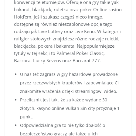
konwencji teleturniejów. Oferuje ona gry takie yak
bakarat, blackjack, ruletka oraz poker Online casino
Hold’em. Jeśli szukasz czegoś nieco innego,
dostępne są również nieszablonowe opcje tego
rodzaju jak Live Lottery oraz Live Keno. W kategorii
raffgier stołowych znajdziesz różne rodzaje ruletki,
blackjacka, pokera i bakarata. Najpopularniejsze
tytuły w tej sekcji to Palmeral Poker Classic,
Baccarat Lucky Sevens oraz Baccarat 777.
U nas też zagrasz w gry hazardowe prowadzone
przez rzeczywistych krupierów i zapewniające Ci
znakomite wrażenia dzięki streamingowi wideo.
Przelicznik jest taki, że za każde wydane 30
złotych, kasyno online Vulkan Sin city przyznaje 1
punkt.
Odpowiedzialna gra to nie tylko dbałość o
bezpieczeństwo graczy, ale także u ich