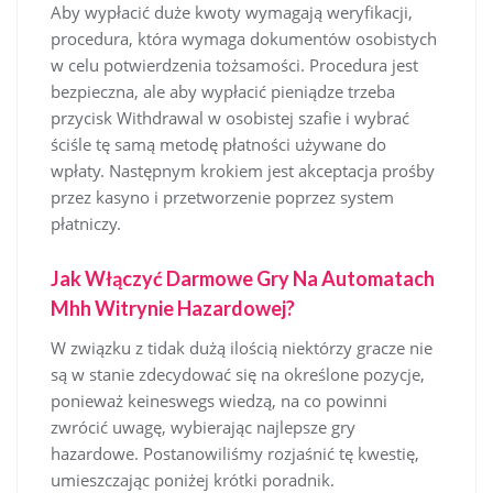
Aby wypłacić duże kwoty wymagają weryfikacji,
procedura, która wymaga dokumentów osobistych
w celu potwierdzenia tożsamości. Procedura jest
bezpieczna, ale aby wypłacić pieniądze trzeba
przycisk Withdrawal w osobistej szafie i wybrać
ściśle tę samą metodę płatności używane do
wpłaty. Następnym krokiem jest akceptacja prośby
przez kasyno i przetworzenie poprzez system
płatniczy.
Jak Włączyć Darmowe Gry Na Automatach
Mhh Witrynie Hazardowej?
W związku z tidak dużą ilością niektórzy gracze nie
są w stanie zdecydować się na określone pozycje,
ponieważ keineswegs wiedzą, na co powinni
zwrócić uwagę, wybierając najlepsze gry
hazardowe. Postanowiliśmy rozjaśnić tę kwestię,
umieszczając poniżej krótki poradnik.