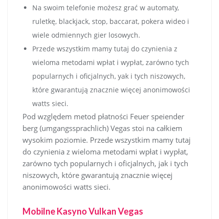
Na swoim telefonie możesz grać w automaty,
ruletkę, blackjack, stop, baccarat, pokera wideo i
wiele odmiennych gier losowych.
Przede wszystkim mamy tutaj do czynienia z
wieloma metodami wpłat i wypłat, zarówno tych
popularnych i oficjalnych, yak i tych niszowych,
które gwarantują znacznie więcej anonimowości
watts sieci.
Pod względem metod płatności Feuer speiender
berg (umgangssprachlich) Vegas stoi na całkiem
wysokim poziomie. Przede wszystkim mamy tutaj
do czynienia z wieloma metodami wpłat i wypłat,
zarówno tych popularnych i oficjalnych, jak i tych
niszowych, które gwarantują znacznie więcej
anonimowości watts sieci.
Mobilne Kasyno Vulkan Vegas