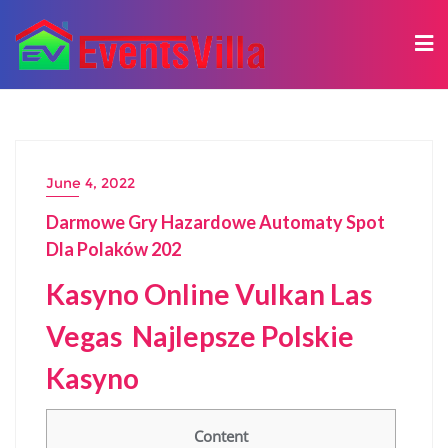
June 4, 2022
Darmowe Gry Hazardowe Automaty Spot
Dla Polaków 202
Kasyno Online Vulkan Las
Vegas ️ Najlepsze Polskie
Kasyno
Content