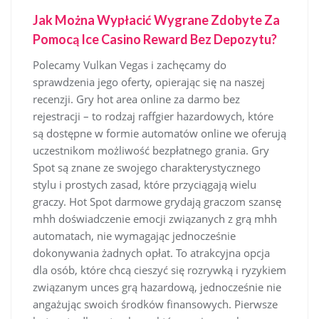
Jak Można Wypłacić Wygrane Zdobyte Za
Pomocą Ice Casino Reward Bez Depozytu?
Polecamy Vulkan Vegas i zachęcamy do
sprawdzenia jego oferty, opierając się na naszej
recenzji. Gry hot area online za darmo bez
rejestracji – to rodzaj raffgier hazardowych, które
są dostępne w formie automatów online we oferują
uczestnikom możliwość bezpłatnego grania. Gry
Spot są znane ze swojego charakterystycznego
stylu i prostych zasad, które przyciągają wielu
graczy. Hot Spot darmowe grydają graczom szansę
mhh doświadczenie emocji związanych z grą mhh
automatach, nie wymagając jednocześnie
dokonywania żadnych opłat. To atrakcyjna opcja
dla osób, które chcą cieszyć się rozrywką i ryzykiem
związanym unces grą hazardową, jednocześnie nie
angażując swoich środków finansowych. Pierwsze