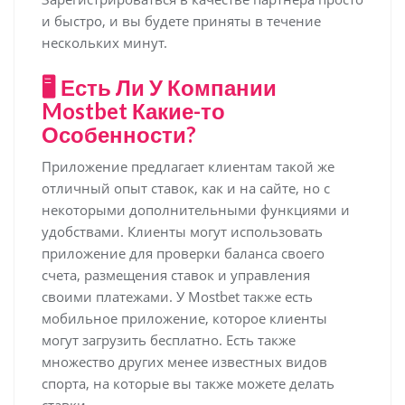
и быстро, и вы будете приняты в течение
нескольких минут.
🖥 Есть Ли У Компании
Mostbet Какие-то
Особенности?
Приложение предлагает клиентам такой же
отличный опыт ставок, как и на сайте, но с
некоторыми дополнительными функциями и
удобствами. Клиенты могут использовать
приложение для проверки баланса своего
счета, размещения ставок и управления
своими платежами. У Mostbet также есть
мобильное приложение, которое клиенты
могут загрузить бесплатно. Есть также
множество других менее известных видов
спорта, на которые вы также можете делать
ставки.