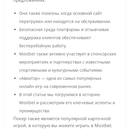
Они также полезны, когда основной сайт
перегружен или находится на обслуживании.
Безопасная среда платформы и отзывчивая
поддержка клиентов обеспечивают
бесперебойную работу.
Mostbet также активно участвует в спонсорских
мероприятиях и партнерствах с известными
спортивными и культурными событиями.
«Авиатор» — одна из самых популярных
онлайн-игр на современном рынке.
В этой статье мы погрузимся в историю
Mostbet и рассмотрим его ключевые аспекты и
преимущества.
Покер также является популярной карточной
игрой, в которую вы можете играть в Mostbet.