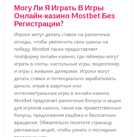
Могу Ли Я Играть В Игры
Онлайн-казино Mostbet Без
Регистрации?
Игроки могут делать ставки на различные
исходы, чтобы увеличить свои шансы на
победу. Mostbet также предоставляет
платформу онлайн-казино, где геймеры могут
играть в слоты, настольные игры, видеопокер
и игры с живыми дилерами. Игроки могут
делать ставки и потенциально зарабатывать
деньги, играя в азартные или
интеллектуальные игры в онлайн-казино.
Mostbet предлагает различные бонусы и акции
для игроков казино, такие как приветственные
бонусы, предложения кэшбэка и бесплатные
вращения. Обязательно посетите страницу
рекламных акций, чтобы узнать о последних
предложениях.