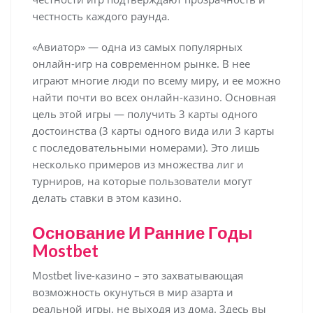
честность каждого раунда.
«Авиатор» — одна из самых популярных
онлайн-игр на современном рынке. В нее
играют многие люди по всему миру, и ее можно
найти почти во всех онлайн-казино. Основная
цель этой игры — получить 3 карты одного
достоинства (3 карты одного вида или 3 карты
с последовательными номерами). Это лишь
несколько примеров из множества лиг и
турниров, на которые пользователи могут
делать ставки в этом казино.
Основание И Ранние Годы
Mostbet
Mostbet live-казино – это захватывающая
возможность окунуться в мир азарта и
реальной игры, не выходя из дома. Здесь вы