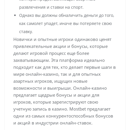
развлечения и ставки на спорт.
Однако вы должны обналичить деньги до того,
как самолет упадет, иначе вы потеряете свою
ставку.
Новички и опытные игроки одинаково ценят
привлекательные акции и бонусы, которые
делают игровой процесс еще более
захватывающим. Эта платформа идеально
подходит как для тех, кто делает первые шаги в
мире онлайн-казино, так и для опытных
азартных игроков, ищущих новые
возможности и выигрыши. Онлайн-казино
предлагает щедрые бонусы и акции для
игроков, которые зарегистрируют свою
учетную запись в казино. Mostbet предлагает
одни из самых конкурентоспособных бонусов
и акций в индустрии онлайн-ставок.