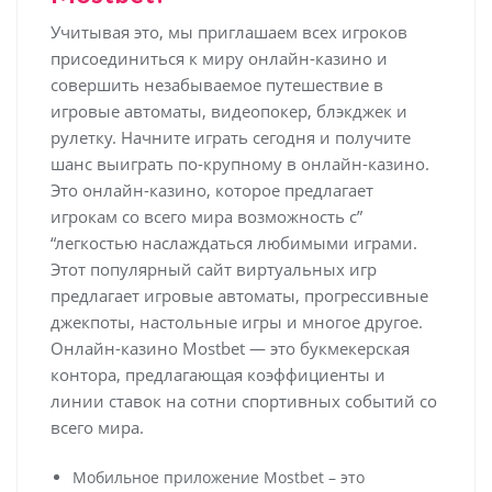
Учитывая это, мы приглашаем всех игроков
присоединиться к миру онлайн-казино и
совершить незабываемое путешествие в
игровые автоматы, видеопокер, блэкджек и
рулетку. Начните играть сегодня и получите
шанс выиграть по-крупному в онлайн-казино.
Это онлайн-казино, которое предлагает
игрокам со всего мира возможность с”
“легкостью наслаждаться любимыми играми.
Этот популярный сайт виртуальных игр
предлагает игровые автоматы, прогрессивные
джекпоты, настольные игры и многое другое.
Онлайн-казино Mostbet — это букмекерская
контора, предлагающая коэффициенты и
линии ставок на сотни спортивных событий со
всего мира.
Мобильное приложение Mostbet – это