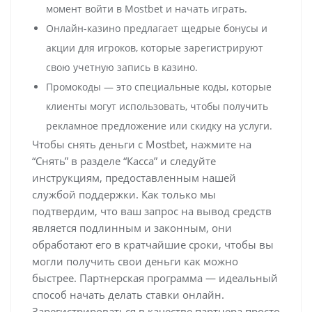
момент войти в Mostbet и начать играть.
Онлайн-казино предлагает щедрые бонусы и
акции для игроков, которые зарегистрируют
свою учетную запись в казино.
Промокоды — это специальные коды, которые
клиенты могут использовать, чтобы получить
рекламное предложение или скидку на услуги.
Чтобы снять деньги с Mostbet, нажмите на
“Снять” в разделе “Касса” и следуйте
инструкциям, предоставленным нашей
службой поддержки. Как только мы
подтвердим, что ваш запрос на вывод средств
является подлинным и законным, они
обработают его в кратчайшие сроки, чтобы вы
могли получить свои деньги как можно
быстрее. Партнерская программа — идеальный
способ начать делать ставки онлайн.
Зарегистрироваться в качестве партнера просто