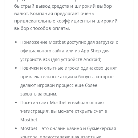
быстрый вывод средств и широкий выбор
валют. Компания предлагает очень
привлекательные коэффициенты и широкий
выбор способов оплаты.
Приложение Mostbet доступно для загрузки с
официального сайта или из App Shop для
устройств iOS (для устройств Android).
Новички и опытные игроки одинаково ценят
привлекательные акции и бонусы, которые
делают игровой процесс еще более
захватывающим.
Посетив сайт Mostbet и выбрав опцию
‘Регистрация’, вы можете открыть счет в
Mostbet.
Mostbet – это онлайн-казино и букмекерская
контора, предоставляющая азартные