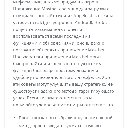
информацию, а также придумать пароль.
Приложение Mostbet доступно для загрузки с
официального сайта или из App Retail store для
устройств iOS (для устройств Android). Чтобы
получить максимальный опыт и
воспользоваться всеми последними
функциями и обновлениями, очень важно
постоянно обновлять приложение Mostbet.
Пользователи приложения Mostbet могут
быстро найти и использовать нужные им
функции благодаря простому дизайну и
удобству пользовательского интерфейса. Хотя
эти советы могут улучшить вашу стратегию, не
существует надежного метода, гарантирующего
успех. Всегда играйте ответственно и
получайте удовольствие от игры ответственно.
После того как вы выбрали предпочтительный
метод, просто введите сумму, которую вы