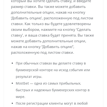
который вы хотите сделать ставку, и введите
размер ставки. Вы также можете добавить
дополнительные опции, нажав на кнопку
‘Добавить опцию’, расположенную под листом
ставки. Как только вы будете удовлетворены
своим выбором, нажмите на кнопку ‘Сделать
ставку’, и ваша ставка будет принята. Вы также
можете добавить дополнительные опции,
нажав на кнопку “Добавить опцию”,
расположенную под листом ставки.
При обычных ставках вы делаете ставку в
букмекерской конторе на исход события или
результат игры.
Mostbet — одна из самых прибыльных,
быстрых и надежных букмекерских контор в
мире.
После регистрации клиенты могут в любой