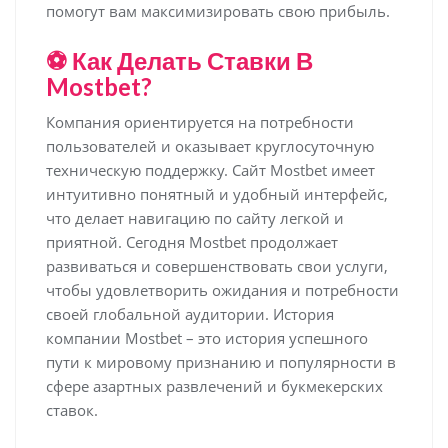
помогут вам максимизировать свою прибыль.
⚽ Как Делать Ставки В
Mostbet?
Компания ориентируется на потребности
пользователей и оказывает круглосуточную
техническую поддержку. Сайт Mostbet имеет
интуитивно понятный и удобный интерфейс,
что делает навигацию по сайту легкой и
приятной. Сегодня Mostbet продолжает
развиваться и совершенствовать свои услуги,
чтобы удовлетворить ожидания и потребности
своей глобальной аудитории. История
компании Mostbet – это история успешного
пути к мировому признанию и популярности в
сфере азартных развлечений и букмекерских
ставок.