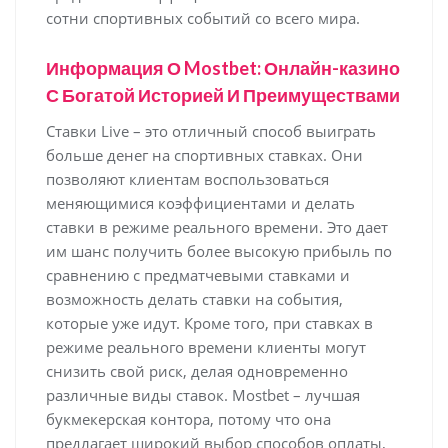
сотни спортивных событий со всего мира.
Информация О Mostbet: Онлайн-казино
С Богатой Историей И Преимуществами
Ставки Live – это отличный способ выиграть
больше денег на спортивных ставках. Они
позволяют клиентам воспользоваться
меняющимися коэффициентами и делать
ставки в режиме реального времени. Это дает
им шанс получить более высокую прибыль по
сравнению с предматчевыми ставками и
возможность делать ставки на события,
которые уже идут. Кроме того, при ставках в
режиме реального времени клиенты могут
снизить свой риск, делая одновременно
различные виды ставок. Mostbet – лучшая
букмекерская контора, потому что она
предлагает широкий выбор способов оплаты,