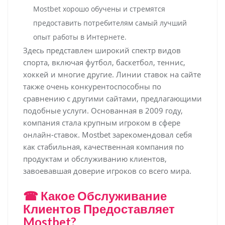
Mostbet хорошо обучены и стремятся
предоставить потребителям самый лучший
опыт работы в Интернете.
Здесь представлен широкий спектр видов
спорта, включая футбол, баскетбол, теннис,
хоккей и многие другие. Линии ставок на сайте
также очень конкурентоспособны по
сравнению с другими сайтами, предлагающими
подобные услуги. Основанная в 2009 году,
компания стала крупным игроком в сфере
онлайн-ставок. Mostbet зарекомендовал себя
как стабильная, качественная компания по
продуктам и обслуживанию клиентов,
завоевавшая доверие игроков со всего мира.
☎ Какое Обслуживание
Клиентов Предоставляет
Mostbet?