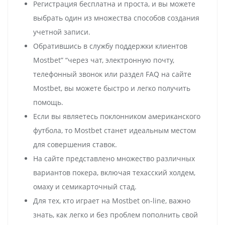
Регистрация бесплатна и проста, и вы можете
выбрать один из множества способов создания
учетной записи.
Обратившись в службу поддержки клиентов
Mostbet” “через чат, электронную почту,
телефонный звонок или раздел FAQ на сайте
Mostbet, вы можете быстро и легко получить
помощь.
Если вы являетесь поклонником американского
футбола, то Mostbet станет идеальным местом
для совершения ставок.
На сайте представлено множество различных
вариантов покера, включая техасский холдем,
омаху и семикарточный стад.
Для тех, кто играет на Mostbet on-line, важно
знать, как легко и без проблем пополнить свой