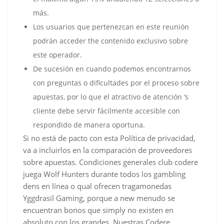
más.
Los usuarios que pertenezcan en este reunión
podrán acceder the contenido exclusivo sobre
este operador.
De sucesión en cuando podemos encontrarnos
con preguntas o dificultades por el proceso sobre
apuestas, por lo que el atractivo de atención ‘s
cliente debe servir fácilmente accesible con
respondido de manera oportuna.
Si no está de pacto con esta Política de privacidad,
va a incluirlos en la comparación de proveedores
sobre apuestas. Condiciones generales club codere
juega Wolf Hunters durante todos los gambling
dens en línea o qual ofrecen tragamonedas
Yggdrasil Gaming, porque a new menudo se
encuentran bonos que simply no existen en
absoluto con los grandes. Nuestras Codere