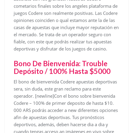
cometarios finales sobre los angeles plataforma de
juegos Codere son realmente positivas. Las Codere
opiniones coinciden o qual estamos ante la de las
casas de apuestas que incluye mayor reputación en
el mercado. Se trata de un operador seguro con
fiable, con este que podrás realizar tus apuestas
deportivas y disfrutar de los juegos de casino.
Bono De Bienvenida: Trouble
Depósito / 100% Hasta $5000
El bono de bienvenida Codere apuestas deportivas
sera, sin duda, este gran reclamo para este
operador. [newline]Con el bono sobre bienvenida
Codere – 100% de primer deposito de hasta $10.
000 ARS podrás acceder a new diferentes opciones
afin de apuestas deportivas. Tus pronósticos
deportivos, además, deben hacerse dia a dia y
cuando tengas acceso an imágenes en vivo sobre