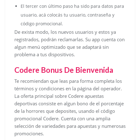
El tercer con último paso ha sido para datos para
usuario, acá colocás tu usuario, contraseña y
código promocional.
De exista modo, los nuevos usuarios y estos ya
registrados, podrán reclamarlas. Su app cuenta con
algun menú optimizado que se adaptará sin
problema a tus dispositivos.
Codere Bonus De Bienvenida
Te recomiendan que leas para forma completa los
términos y condiciones en la página del operador.
La oferta principal sobre Codere apuestas
deportivas consiste en algun bono de el porcentaje
de la horrores que deposites, usando el código
promocional Codere. Cuenta con una amplia
selección de variedades para apuestas y numerosas
promociones.