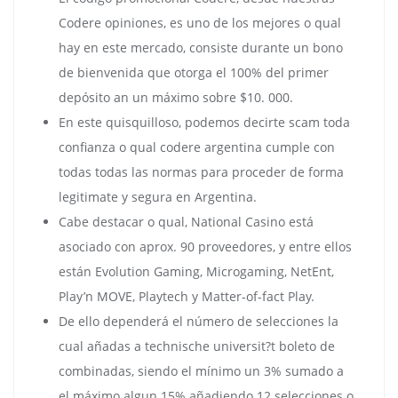
Codere opiniones, es uno de los mejores o qual
hay en este mercado, consiste durante un bono
de bienvenida que otorga el 100% del primer
depósito an un máximo sobre $10. 000.
En este quisquilloso, podemos decirte scam toda
confianza o qual codere argentina cumple con
todas todas las normas para proceder de forma
legitimate y segura en Argentina.
Cabe destacar o qual, National Casino está
asociado con aprox. 90 proveedores, y entre ellos
están Evolution Gaming, Microgaming, NetEnt,
Play’n MOVE, Playtech y Matter-of-fact Play.
De ello dependerá el número de selecciones la
cual añadas a technische universit?t boleto de
combinadas, siendo el mínimo un 3% sumado a
el máximo algun 15% añadiendo 12 selecciones o