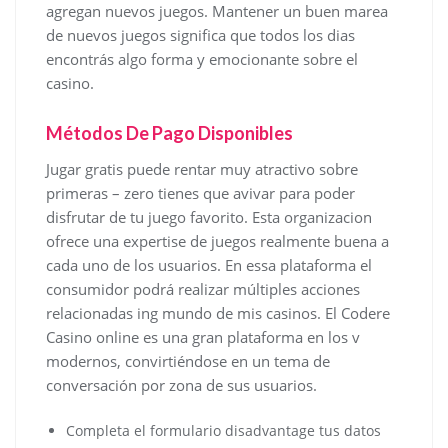
agregan nuevos juegos. Mantener un buen marea
de nuevos juegos significa que todos los dias
encontrás algo forma y emocionante sobre el
casino.
Métodos De Pago Disponibles
Jugar gratis puede rentar muy atractivo sobre
primeras – zero tienes que avivar para poder
disfrutar de tu juego favorito. Esta organizacion
ofrece una expertise de juegos realmente buena a
cada uno de los usuarios. En essa plataforma el
consumidor podrá realizar múltiples acciones
relacionadas ing mundo de mis casinos. El Codere
Casino online es una gran plataforma en los v
modernos, convirtiéndose en un tema de
conversación por zona de sus usuarios.
Completa el formulario disadvantage tus datos