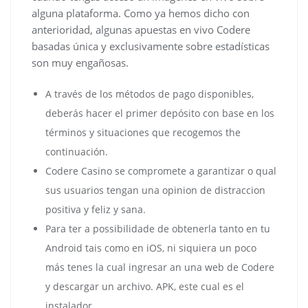
alguna plataforma. Como ya hemos dicho con
anterioridad, algunas apuestas en vivo Codere
basadas única y exclusivamente sobre estadísticas
son muy engañosas.
A través de los métodos de pago disponibles,
deberás hacer el primer depósito con base en los
términos y situaciones que recogemos the
continuación.
Codere Casino se compromete a garantizar o qual
sus usuarios tengan una opinion de distraccion
positiva y feliz y sana.
Para ter a possibilidade de obtenerla tanto en tu
Android tais como en iOS, ni siquiera un poco
más tenes la cual ingresar an una web de Codere
y descargar un archivo. APK, este cual es el
instalador.