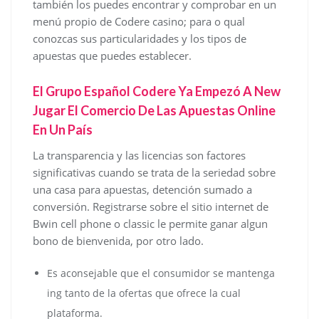
también los puedes encontrar y comprobar en un
menú propio de Codere casino; para o qual
conozcas sus particularidades y los tipos de
apuestas que puedes establecer.
El Grupo Español Codere Ya Empezó A New
Jugar El Comercio De Las Apuestas Online
En Un País
La transparencia y las licencias son factores
significativas cuando se trata de la seriedad sobre
una casa para apuestas, detención sumado a
conversión. Registrarse sobre el sitio internet de
Bwin cell phone o classic le permite ganar algun
bono de bienvenida, por otro lado.
Es aconsejable que el consumidor se mantenga
ing tanto de la ofertas que ofrece la cual
plataforma.