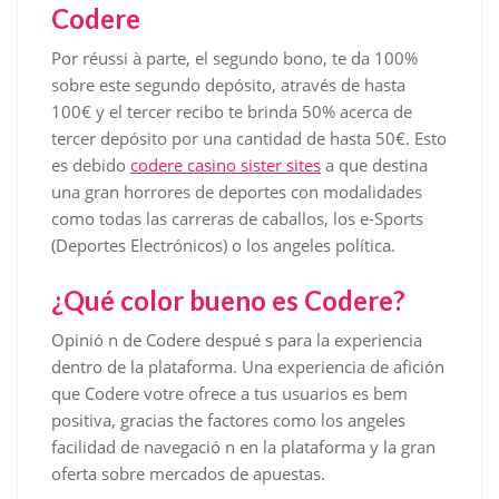
Codere
Por réussi à parte, el segundo bono, te da 100%
sobre este segundo depósito, através de hasta
100€ y el tercer recibo te brinda 50% acerca de
tercer depósito por una cantidad de hasta 50€. Esto
es debido
codere casino sister sites
a que destina
una gran horrores de deportes con modalidades
como todas las carreras de caballos, los e-Sports
(Deportes Electrónicos) o los angeles política.
¿Qué color bueno es Codere?
Opinió n de Codere despué s para la experiencia
dentro de la plataforma. Una experiencia de afición
que Codere votre ofrece a tus usuarios es bem
positiva, gracias the factores como los angeles
facilidad de navegació n en la plataforma y la gran
oferta sobre mercados de apuestas.