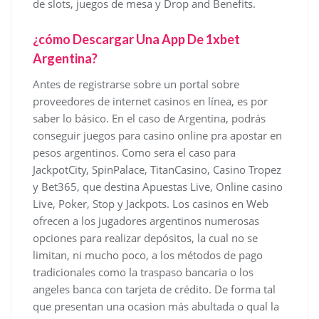
de slots, juegos de mesa y Drop and Benefits.
¿cómo Descargar Una App De 1xbet
Argentina?
Antes de registrarse sobre un portal sobre
proveedores de internet casinos en línea, es por
saber lo básico. En el caso de Argentina, podrás
conseguir juegos para casino online pra apostar en
pesos argentinos. Como sera el caso para
JackpotCity, SpinPalace, TitanCasino, Casino Tropez
y Bet365, que destina Apuestas Live, Online casino
Live, Poker, Stop y Jackpots. Los casinos en Web
ofrecen a los jugadores argentinos numerosas
opciones para realizar depósitos, la cual no se
limitan, ni mucho poco, a los métodos de pago
tradicionales como la traspaso bancaria o los
angeles banca con tarjeta de crédito. De forma tal
que presentan una ocasion más abultada o qual la