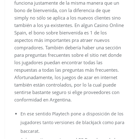
funciona justamente de la misma manera que un
bono de bienvenida, con la diferencia de que
simply no sólo se aplica a los nuevos clientes sino
también a los ya existentes. En algun Casino Online
Spain, el bono sobre bienvenida es 1 de los
aspectos más importantes pra atraer nuevos
compradores. También debería haber una sección
para preguntas frecuentes sobre el sitio net donde
los jugadores puedan encontrar todas las
respuestas a todas las preguntas más frecuentes.
Afortunadamente, los juegos de azar en internet
también están controlados, por lo la cual puede
sentirse bastante seguro si elige proveedores con
conformidad en Argentina.
En ese sentido Playtech pone a disposición de los
jugadores tanto versiones de blackjack como para
baccarat.