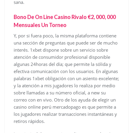
sana.
Bono De On Line Casino Rivalo €2, 000, 000
Mensuales Un Torneo
Y, por si fuera poco, la misma plataforma contiene
una sección de preguntas que puede ser de mucho
interés. 1xbet dispone sobre un servicio sobre
atención de consumidor profesional disponible
algunas 24horas del día; que permite la sólida y
efectiva comunicación con los usuarios. En algunas
palabras 1xbet obligación con un asiento excelente;
y la atención a mis jugadores lo realiza por medio
sobre llamadas a su número oficial, a new su
correo con en vivo. Otro de los ayuda de elegir un
casino online perú mercadopago es que permite a
los jugadores realizar transacciones instantáneas y
retiros rápidos.