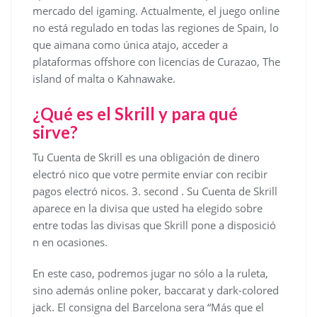
mercado del igaming. Actualmente, el juego online
no está regulado en todas las regiones de Spain, lo
que aimana como única atajo, acceder a
plataformas offshore con licencias de Curazao, The
island of malta o Kahnawake.
¿Qué es el Skrill y para qué
sirve?
Tu Cuenta de Skrill es una obligación de dinero
electró nico que votre permite enviar con recibir
pagos electró nicos. 3. second . Su Cuenta de Skrill
aparece en la divisa que usted ha elegido sobre
entre todas las divisas que Skrill pone a disposició
n en ocasiones.
En este caso, podremos jugar no sólo a la ruleta,
sino además online poker, baccarat y dark-colored
jack. El consigna del Barcelona sera “Más que el