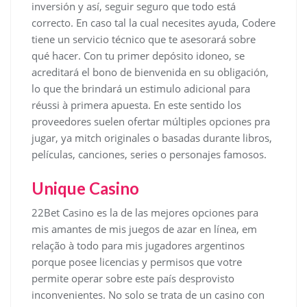
inversión y así, seguir seguro que todo está
correcto. En caso tal la cual necesites ayuda, Codere
tiene un servicio técnico que te asesorará sobre
qué hacer. Con tu primer depósito idoneo, se
acreditará el bono de bienvenida en su obligación,
lo que the brindará un estimulo adicional para
réussi à primera apuesta. En este sentido los
proveedores suelen ofertar múltiples opciones pra
jugar, ya mitch originales o basadas durante libros,
películas, canciones, series o personajes famosos.
Unique Casino
22Bet Casino es la de las mejores opciones para
mis amantes de mis juegos de azar en línea, em
relação à todo para mis jugadores argentinos
porque posee licencias y permisos que votre
permite operar sobre este país desprovisto
inconvenientes. No solo se trata de un casino con