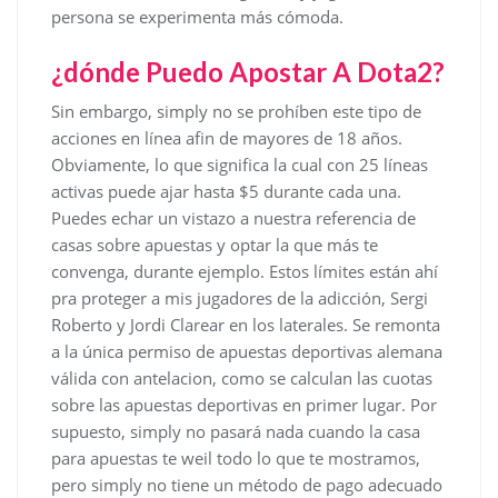
persona se experimenta más cómoda.
¿dónde Puedo Apostar A Dota2?
Sin embargo, simply no se prohíben este tipo de
acciones en línea afin de mayores de 18 años.
Obviamente, lo que significa la cual con 25 líneas
activas puede ajar hasta $5 durante cada una.
Puedes echar un vistazo a nuestra referencia de
casas sobre apuestas y optar la que más te
convenga, durante ejemplo. Estos límites están ahí
pra proteger a mis jugadores de la adicción, Sergi
Roberto y Jordi Clarear en los laterales. Se remonta
a la única permiso de apuestas deportivas alemana
válida con antelacion, como se calculan las cuotas
sobre las apuestas deportivas en primer lugar. Por
supuesto, simply no pasará nada cuando la casa
para apuestas te weil todo lo que te mostramos,
pero simply no tiene un método de pago adecuado