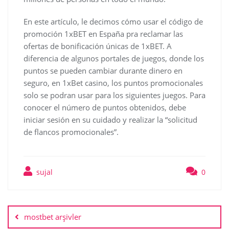
En este artículo, le decimos cómo usar el código de
promoción 1xBET en España pra reclamar las
ofertas de bonificación únicas de 1xBET. A
diferencia de algunos portales de juegos, donde los
puntos se pueden cambiar durante dinero en
seguro, en 1xBet casino, los puntos promocionales
solo se podran usar para los siguientes juegos. Para
conocer el número de puntos obtenidos, debe
iniciar sesión en su cuidado y realizar la “solicitud
de flancos promocionales”.
sujal
0
mostbet arşivler