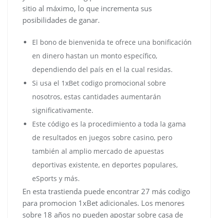
sitio al máximo, lo que incrementa sus
posibilidades de ganar.
El bono de bienvenida te ofrece una bonificación
en dinero hastan un monto específico,
dependiendo del país en el la cual residas.
Si usa el 1xBet codigo promocional sobre
nosotros, estas cantidades aumentarán
significativamente.
Este código es la procedimiento a toda la gama
de resultados en juegos sobre casino, pero
también al amplio mercado de apuestas
deportivas existente, en deportes populares,
eSports y más.
En esta trastienda puede encontrar 27 más codigo
para promocion 1xBet adicionales. Los menores
sobre 18 años no pueden apostar sobre casa de