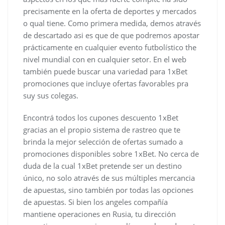
precisamente en la oferta de deportes y mercados
o qual tiene. Como primera medida, demos através
de descartado asi es que de que podremos apostar
prácticamente en cualquier evento futbolístico the
nivel mundial con en cualquier setor. En el web
también puede buscar una variedad para 1xBet
promociones que incluye ofertas favorables pra
suy sus colegas.
Encontrá todos los cupones descuento 1xBet
gracias an el propio sistema de rastreo que te
brinda la mejor selección de ofertas sumado a
promociones disponibles sobre 1xBet. No cerca de
duda de la cual 1xBet pretende ser un destino
único, no solo através de sus múltiples mercancia
de apuestas, sino también por todas las opciones
de apuestas. Si bien los angeles compañía
mantiene operaciones en Rusia, tu dirección