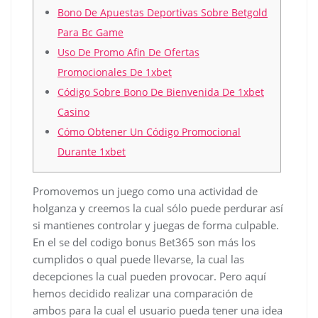
Bono De Apuestas Deportivas Sobre Betgold
Para Bc Game
Uso De Promo Afin De Ofertas
Promocionales De 1xbet
Código Sobre Bono De Bienvenida De 1xbet
Casino
Cómo Obtener Un Código Promocional
Durante 1xbet
Promovemos un juego como una actividad de
holganza y creemos la cual sólo puede perdurar así
si mantienes controlar y juegas de forma culpable.
En el se del codigo bonus Bet365 son más los
cumplidos o qual puede llevarse, la cual las
decepciones la cual pueden provocar. Pero aquí
hemos decidido realizar una comparación de
ambos para la cual el usuario pueda tener una idea