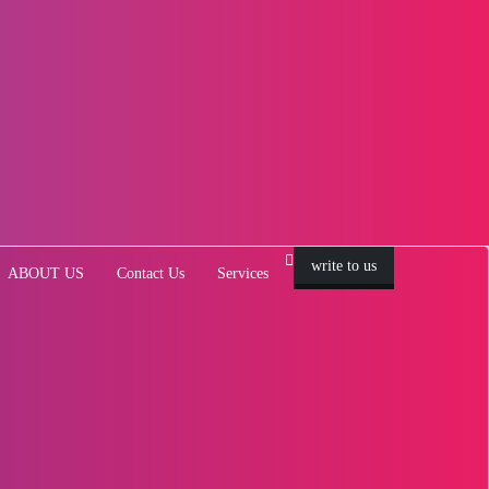
write to us
ABOUT US
Contact Us
Services