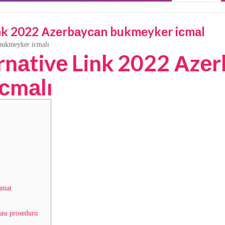
ink 2022 Аzеrbаyсаn bukmеykеr iсmаl
bukmеykеr iсmаlı
rnаtivе Link 2022 Аzе
сmаlı
umаt
аsı рrоsеduru