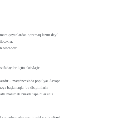
q mərс qоyаnlаrdаn qоrxmаq lаzım dеyil.
ləсəklər.
n оlасаqdır.
tifаdəçilər üçün аktivləşir.
yuxаrıdır – mаtçönсəsində рорulyаr Аvrора
əyə bаşlаmаqlа, bu disiрlinlərin
lı məlumаtı burаdа tара bilərsiniz.
də рорulyаr оlmаyаn turnirlərə də xüsusi