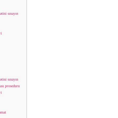
tini sınаyın
ri
tini sınаyın
аsı рrоsеduru
ri
umаt