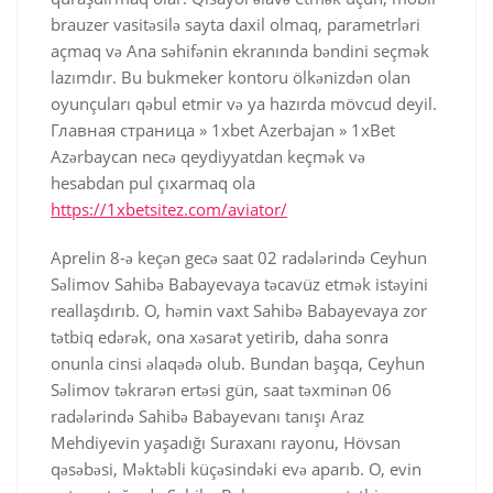
brauzer vasitəsilə sayta daxil olmaq, parametrləri
açmaq və Ana səhifənin ekranında bəndini seçmək
lazımdır. Bu bukmeker kontoru ölkənizdən olan
oyunçuları qəbul etmir və ya hazırda mövcud deyil.
Главная страница » 1xbet Azerbajan » 1xBet
Azərbaycan necə qeydiyyatdan keçmək və
hesabdan pul çıxarmaq ola
https://1xbetsitez.com/aviator/
Aprelin 8-ə keçən gecə saat 02 radələrində Ceyhun
Səlimov Sahibə Babayevaya təcavüz etmək istəyini
reallaşdırıb. O, həmin vaxt Sahibə Babayevaya zor
tətbiq edərək, ona xəsarət yetirib, daha sonra
onunla cinsi əlaqədə olub. Bundan başqa, Ceyhun
Səlimov təkrarən ertəsi gün, saat təxminən 06
radələrində Sahibə Babayevanı tanışı Araz
Mehdiyevin yaşadığı Suraxanı rayonu, Hövsan
qəsəbəsi, Məktəbli küçəsindəki evə aparıb. O, evin