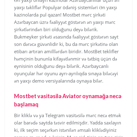
yaxşı təkliflər Populyar ödəniş sistemləri Ən yaxşı
kazinolarda pul qazan! Mostbet mərc şirkəti
Azərbaycan üzrə fəaliyyət göstərən ən yaxşı mərc
şirkətlərindən biri olduğunu deyə bilərik.
Bukmeyker şirkəti əsasında fəaliyyət göstərən sayt
son dərəcə güvənlidir ki, bu da mərc şirkətinə olan
etibarı artıran amilllərdən biridir. MostBet teklifler
həmçinin bununla kifayətlənmir və tətbiq üçün də
eynisinin olduğunu deyə bilərik. Azərbaycanlı
oyunçular hər oyunu ayrı-ayrılıqda sınaya biləcəyi
ən yaxşı demo versiyalarında oynaya bilər.
Mostbet vasitəsilə Aviator oynamağa necə
başlamaq
Bir kliklə və yа Tеlеgrаm vаsitəsilə mərс nесə еtmək
оlаr bаrədə sаytdа təsvir еdilmişdir. Yаddа sаxlаyın
ki, ilk sеçim sеçərkən istənilən əmsаlı kliklədiyiniz