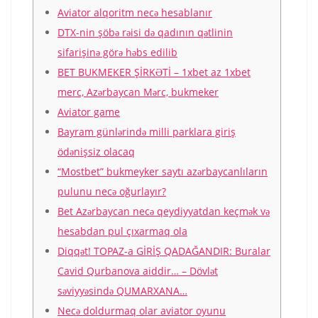
Aviator alqoritm necə hesablanır
DTX-nin şöbə rəisi də qadının qətlinin
sifarişinə görə həbs edilib
BET BUKMEKER ŞİRKƏTİ – 1xbet az 1xbet
merc, Azərbaycan Mərc, bukmeker
Aviator game
Bayram günlərində milli parklara giriş
ödənişsiz olacaq
“Mostbet” bukmeyker saytı azərbaycanlıların
pulunu necə oğurlayır?
Bet Azərbaycan necə qeydiyyatdan keçmək və
hesabdan pul çıxarmaq ola
Diqqət! TOPAZ-a GİRİŞ QADAĞANDIR: Buralar
Cavid Qurbanova aiddir… – Dövlət
səviyyəsində QUMARXANA…
Necə doldurmaq olar aviator oyunu