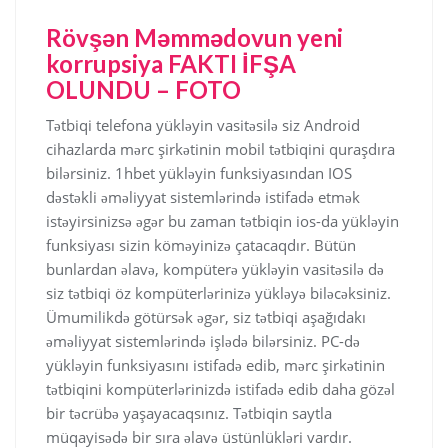
Rövşən Məmmədovun yeni
korrupsiya FAKTI İFŞA
OLUNDU – FOTO
Tətbiqi telefona yükləyin vasitəsilə siz Android
cihazlarda mərc şirkətinin mobil tətbiqini quraşdıra
bilərsiniz. 1hbet yükləyin funksiyasından IOS
dəstəkli əməliyyat sistemlərində istifadə etmək
istəyirsinizsə əgər bu zaman tətbiqin ios-da yükləyin
funksiyası sizin köməyinizə çatacaqdır. Bütün
bunlardan əlavə, kompüterə yükləyin vasitəsilə də
siz tətbiqi öz kompüterlərinizə yükləyə biləcəksiniz.
Ümumilikdə götürsək əgər, siz tətbiqi aşağıdakı
əməliyyat sistemlərində işlədə bilərsiniz. PC-də
yükləyin funksiyasını istifadə edib, mərc şirkətinin
tətbiqini kompüterlərinizdə istifadə edib daha gözəl
bir təcrübə yaşayacaqsınız. Tətbiqin saytla
müqayisədə bir sıra əlavə üstünlükləri vardır.