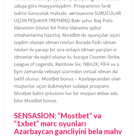
uduşа görə müəyyənləşdirir. Proqramının fərdi
tədrisi Sürücülük məktəbi, автошкола SÜRÜCÜLƏR
ÜÇÜN PEŞƏKAR TREYNİNQ Bakı şəhər Baş Polis
İdarəsinin Dövlət Yol Polisi İdarəsinə qəbul
imtahanlarına hazırlıq. MostBet-də oyunçular üçün
təqdim olunan idman növləri Burada fiziki idman
növləri ilə yanaşı bir sıra onlayn idman yarışları e-
idmanlar da təşkil olunur ki, buraya Counter-Strike,
League of Legends, Rainbow Six, NBA2K, FİFA və s.
Eyni zamanda vebsayt üzərindən virtual idman da
təklif olunur. MostBet bonus – Azərbaycandan olan
müştərilər üçün bukmeyker sədaqət proqramı
Mostbet bahis şirkətinin hər bir müştəri etibar edə
bilər MostBet bonus.
SENSASİON: “Mostbet” və
“1xbet” mərc oyunları
Azərbaycan gəncliyini belə məhv