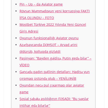
Pin – Up – da Aviator game
Rövşən Məmmədovun yeni korrupsiya FAKTI
İFŞA OLUNDU – FOTO
Mostbet Türkiye 2022 Yılında Yeni Güncel
Giriş Adresi
Oyunun funksionallığı Aviator oyunu
Azərbaycanda DƏHŞƏT – Arvad ərini
öldürüb, kolluqda gizlətdi
Paşinyan: “Bayden gəldisə, Putin gedə bilər” –
VİDEO
Gəncədə qadın qətlinin detalları: Hadisə yun
çırpmaq üstündə olub – YENİLƏNİB
Oyundan necə pul çıxarmaq olar aviator
game
Sosial şəbəkə asılılığının FƏSADI: “Bu şəxslər
intihar edə bilərlər”