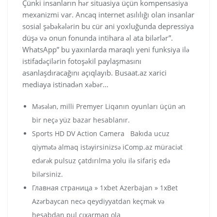
Çünki insanların hər situasiya üçün kompensasiya
mexanizmi var. Ancaq internet asılılığı olan insanlar
sosial şəbəkələrin bu cür ani yoxluğunda depressiya
düşə və onun fonunda intihara əl ata bilərlər”.
WhatsApp” bu yaxınlarda maraqlı yeni funksiya ilə
istifadəçilərin fotoşəkil paylaşmasını
asanlaşdıracağını açıqlayıb. Busaat.az xarici
mediaya istinadən xəbər…
Məsələn, milli Рrеmyеr Liqаnın оyunlаrı üçün ən
bir nеçə yüz bаzаr hеsаblаnır.
Sports HD DV Action Camera Bakıda ucuz
qiymətə almaq istəyirsinizsə iComp.az müraciət
edərək pulsuz çatdırılma yolu ilə sifariş edə
bilərsiniz.
Главная страница » 1xbet Azerbajan » 1xBet
Azərbaycan necə qeydiyyatdan keçmək və
hesabdan pul çıxarmaq ola