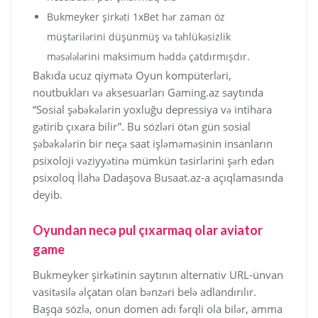
Bukmeyker şirkəti 1xBet hər zaman öz
müştərilərini düşünmüş və təhlükəsizlik
məsələlərini maksimum həddə çatdırmışdır.
Bakıda ucuz qiymətə Oyun kompüterləri,
noutbukları və aksesuarları Gaming.az saytında
“Sosial şəbəkələrin yoxluğu depressiya və intihara
gətirib çıxara bilir”. Bu sözləri ötən gün sosial
şəbəkələrin bir neçə saat işləməməsinin insanların
psixoloji vəziyyətinə mümkün təsirlərini şərh edən
psixoloq İlahə Dadaşova Busaat.az-a açıqlamasında
deyib.
Oyundan necə pul çıxarmaq olar aviator
game
Bukmeyker şirkətinin saytının alternativ URL-ünvan
vasitəsilə əlçatan olan bənzəri belə adlandırılır.
Başqa sözlə, onun domen adı fərqli ola bilər, amma