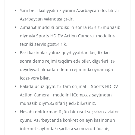
Yəni belə fəaliyyətin ziyanını Azərbaycan dövləti və
Azərbaycan vətəndaşı çəkir.
Zəmanət müddəti bitdikdən sonra isə sizə münasib
qiymətə Sports HD DV Action Camera modelinə
texniki servis göstəririk.
Bəzi kazinolar yalnız qeydiyyatdan keçdikdən
sonra demo rejimi təqdim edə bilər, digərləri isə
qeydiyyat olmadan demo rejimində oynamağa
icazə verə bilər.
Bakıda ucuz qiymətə tam orijinal Sports HD DV
Action Camera modelini iComp.az saytından
münasib qiymətə sifariş edə bilərsiniz.
Hesabı doldurmaq üçün bir üsul seçərkən aviator
oyunu Azərbaycanda konkret onlayn kazinonun
internet saytındakı şərtlərə və mövcud ödəniş