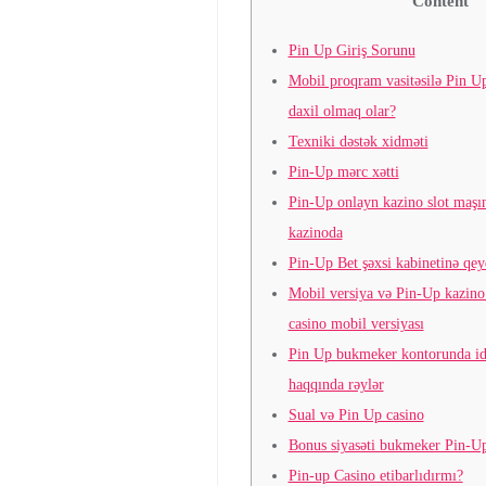
Content
Pin Up Giriş Sorunu
Mobil proqram vasitəsilə Pin U
daxil olmaq olar?
Texniki dəstək xidməti
Pin-Up mərc xətti
Pin-Up onlayn kazino slot maşı
kazinoda
Pin-Up Bet şəxsi kabinetinə qeyd
Mobil versiya və Pin-Up kazino
casino mobil versiyası
Pin Up bukmeker kontorunda id
haqqında rəylər
Sual və Pin Up casino
Bonus siyasəti bukmeker Pin-U
Pin-up Casino etibarlıdırmı?