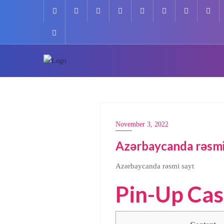
November 3, 2022
Azərbaycanda rəsmi
Azərbaycanda rəsmi sayt
Pin-Up Cas