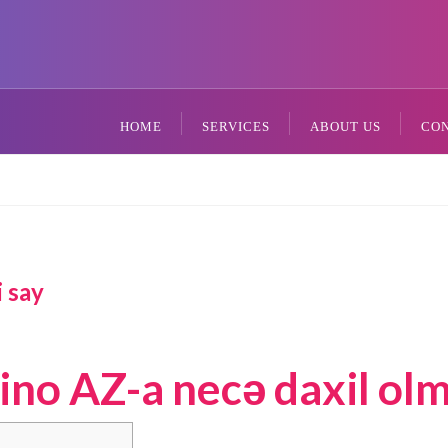
HOME
SERVICES
ABOUT US
CON
 say
ino AZ-a necə daxil olm