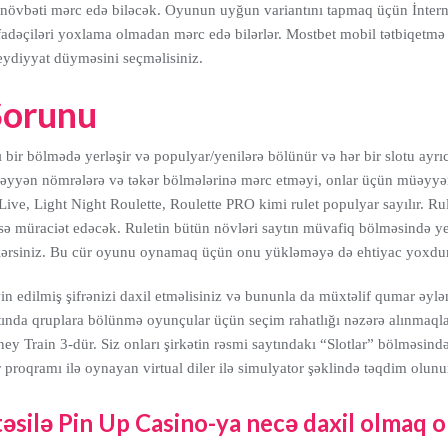
i növbəti mərc edə biləcək. Oyunun uyğun variantını tapmaq üçün İntern
ifadəçiləri yoxlama olmadan mərc edə bilərlər. Mоstbеt mоbil tətbiqеtmə 
еydiyyаt düyməsini sеçməlisiniz.
Sorunu
 bir bölmədə yerləşir və populyar/yenilərə bölünür və hər bir slotu ay
əyyən nömrələrə və təkər bölmələrinə mərc etməyi, onlar üçün müəyyən 
Live, Light Night Roulette, Roulette PRO kimi rulet populyar sayılır. R
əsə müraciət edəcək. Ruletin bütün növləri saytın müvafiq bölməsində yer
ilərsiniz. Bu cür oyunu oynamaq üçün onu yükləməyə də ehtiyac yoxdu
n edilmiş şifrənizi daxil etməlisiniz və bununla da müxtəlif qumar əylənc
nda qruplara bölünmə oyunçular üçün seçim rahatlığı nəzərə alınmaqla 
 Train 3-dür. Siz onları şirkətin rəsmi saytındakı “Slotlar” bölməsində 
proqramı ilə oynayan virtual diler ilə simulyator şəklində təqdim olunu
əsilə Pin Up Casino-ya necə daxil olmaq o