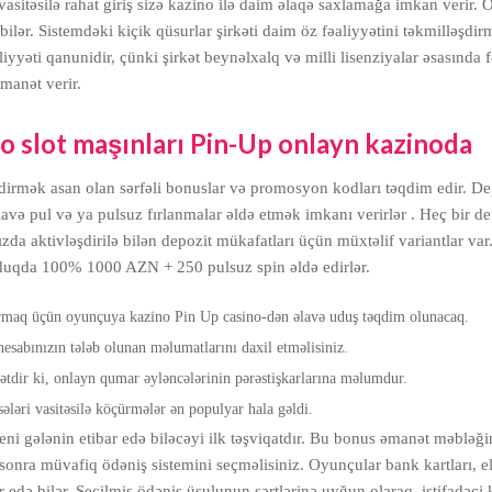
sitəsilə rahat giriş sizə kazino ilə daim əlaqə saxlamağa imkan verir. O
bilər. Sistemdəki kiçik qüsurlar şirkəti daim öz fəaliyyətini təkmilləşdi
yyəti qanunidir, çünki şirkət beynəlxalq və milli lisenziyalar əsasında fə
əmanət verir.
o slot maşınları Pin-Up onlayn kazinoda
dirmək asan olan sərfəli bonuslar və promosyon kodları təqdim edir. 
və pul və ya pulsuz fırlanmalar əldə etmək imkanı verirlər . Heç bir de
da aktivləşdirilə bilən depozit mükafatları üçün müxtəlif variantlar var
qda 100% 1000 AZN + 250 pulsuz spin əldə edirlər.
maq üçün oyunçuya kazino Pin Up casino-dən əlavə uduş təqdim olunacaq.
esabınızın tələb olunan məlumatlarını daxil etməlisiniz.
dir ki, onlayn qumar əyləncələrinin pərəstişkarlarına məlumdur.
ələri vasitəsilə köçürmələr ən populyar hala gəldi.
ni gələnin etibar edə biləcəyi ilk təşviqatdır. Bu bonus əmanət məbləğ
onra müvafiq ödəniş sistemini seçməlisiniz. Oyunçular bank kartları, el
r edə bilər. Seçilmiş ödəniş üsulunun şərtlərinə uyğun olaraq, istifadəçi 