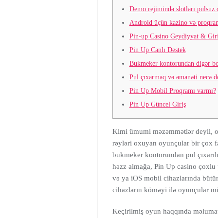
Demo rejimində slotları pulsuz
Android üçün kazino və proqram
Pin-up Casino Geydiyyat & Gir
Pin Up Canlı Destek
Bukmeker kontorundan digər bo
Pul çıxarmaq və əmanəti necə d
Pin Up Mobil Proqramı varmı?
Pin Up Güncel Giriş
Kimi ümumi məzəmmətlər deyil, oy
rəyləri oxuyan oyunçular bir çox f
bukmeker kontorundan pul çıxarılm
həzz almağa, Pin Up casino çoxlu 
və ya iOS mobil cihazlarında bütün 
cihazların köməyi ilə oyunçular mü
Keçirilmiş oyun haqqında məlumatl