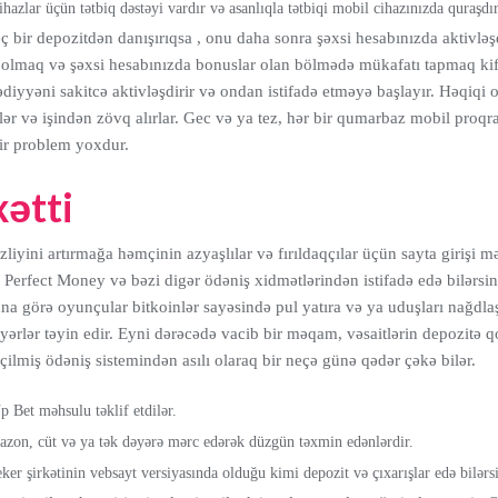
azlar üçün tətbiq dəstəyi vardır və asanlıqla tətbiqi mobil cihazınızda quraşdıra
bir depozitdən danışırıqsa , onu daha sonra şəxsi hesabınızda aktivləşdi
 olmaq və şəxsi hesabınızda bonuslar olan bölmədə mükafatı tapmaq kifa
yəni sakitcə aktivləşdirir və ondan istifadə etməyə başlayır. Həqiqi oy
rlər və işindən zövq alırlar. Gec və ya tez, hər bir qumarbaz mobil proq
ir problem yoxdur.
ətti
liyini artırmağa həmçinin azyaşlılar və fırıldaqçılar üçün sayta girişi 
, Perfect Money və bəzi digər ödəniş xidmətlərindən istifadə edə bilərs
na görə oyunçular bitkoinlər sayəsində pul yatıra və ya uduşları nağdlaş
yərlər təyin edir. Eyni dərəcədə vacib bir məqam, vəsaitlərin depozitə 
eçilmiş ödəniş sistemindən asılı olaraq bir neçə günə qədər çəkə bilər.
p Bet məhsulu təklif etdilər.
azon, cüt və ya tək dəyərə mərc edərək düzgün təxmin edənlərdir.
r şirkətinin vebsayt versiyasında olduğu kimi depozit və çıxarışlar edə bilərsi