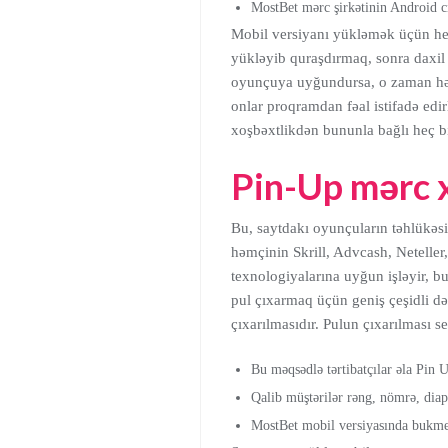
MostBet mərc şirkətinin Android cih
Mobil versiyanı yükləmək üçün heç 
yükləyib quraşdırmaq, sonra daxil
oyunçuya uyğundursa, o zaman hədiy
onlar proqramdan fəal istifadə edi
xoşbəxtlikdən bununla bağlı heç b
Pin-Up mərc x
Bu, saytdakı oyunçuların təhlükəsiz
həmçinin Skrill, Advcash, Neteller
texnologiyalarına uyğun işləyir, bu
pul çıxarmaq üçün geniş çeşidli də
çıxarılmasıdır. Pulun çıxarılması s
Bu məqsədlə tərtibatçılar əla Pin U
Qalib müştərilər rəng, nömrə, diap
MostBet mobil versiyasında bukmeke