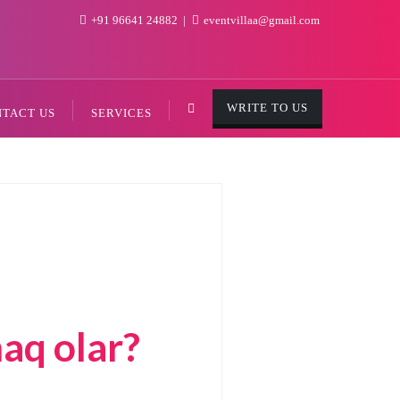
+91 96641 24882
eventvillaa@gmail.com
WRITE TO US
TACT US
SERVICES
aq olar?