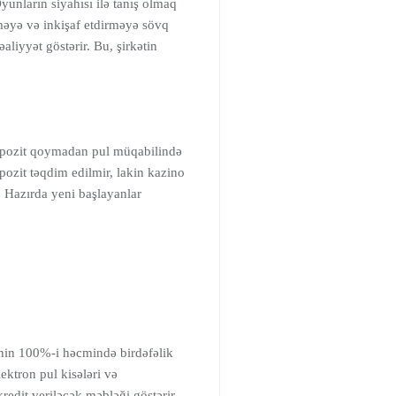
yunların siyahısı ilə tanış olmaq
rməyə və inkişaf etdirməyə sövq
aliyyət göstərir. Bu, şirkətin
Depozit qoymadan pul müqabilində
pozit təqdim edilmir, lakin kazino
. Hazırda yeni başlayanlar
inin 100%-i həcmində birdəfəlik
ektron pul kisələri və
kredit veriləcək məbləği göstərir.