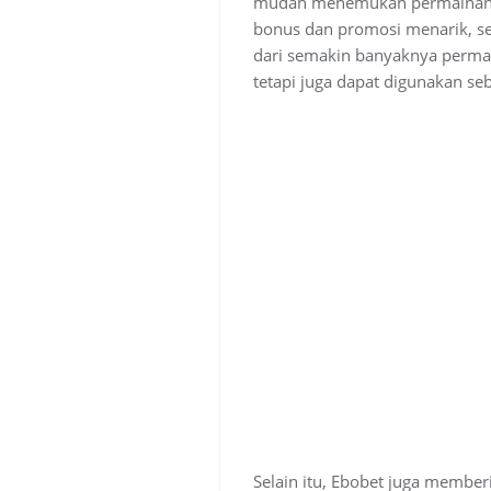
mudah menemukan permainan ya
bonus dan promosi menarik, se
dari semakin banyaknya permai
tetapi juga dapat digunakan se
Selain itu, Ebobet juga member