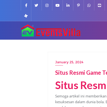
January 25, 2024
Situs Resmi Game T
Situs Resm
Semoga artikel ini memberika
kesuksesan dalam dunia bola. 