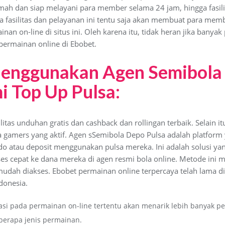
mah dan siap melayani para member selama 24 jam, hingga fasili
 fasilitas dan pelayanan ini tentu saja akan membuat para me
n on-line di situs ini. Oleh karena itu, tidak heran jika banya
ermainan online di Ebobet.
enggunakan Agen Semibola 
i Top Up Pulsa:
litas unduhan gratis dan cashback dan rollingan terbaik. Selain 
a gamers yang aktif. Agen sSemibola Depo Pulsa adalah platfo
o atau deposit menggunakan pulsa mereka. Ini adalah solusi ya
es cepat ke dana mereka di agen resmi bola online. Metode ini 
mudah diakses. ​Ebobet permainan online terpercaya telah lama di
donesia.
tasi pada permainan on-line tertentu akan menarik lebih banyak pe
erapa jenis permainan.