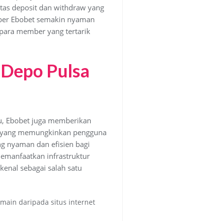
tas deposit dan withdraw yang
mber Ebobet semakin nyaman
k para member yang tertarik
Depo Pulsa
itu, Ebobet juga memberikan
rm yang memungkinkan pengguna
ng nyaman dan efisien bagi
memanfaatkan infrastruktur
kenal sebagai salah satu
main daripada situs internet