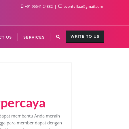
+91 96641 24882
eventvillaa@gmail.com
WRITE TO US
CT US
SERVICES
rpercaya
g dapat membantu Anda meraih
ingga para member dapat dengan