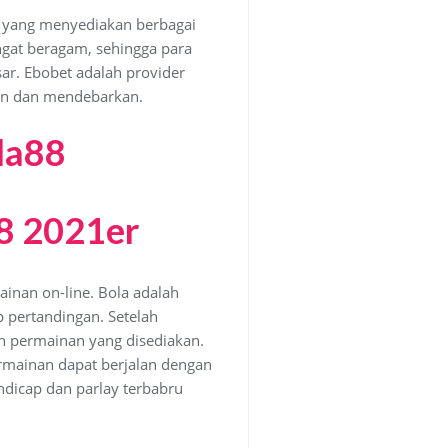
us yang menyediakan berbagai
ngat beragam, sehingga para
r. Ebobet adalah provider
an dan mendebarkan.
ola88
88 2021er
ainan on-line. Bola adalah
p pertandingan. Setelah
n permainan yang disediakan.
mainan dapat berjalan dengan
ndicap dan parlay terbabru