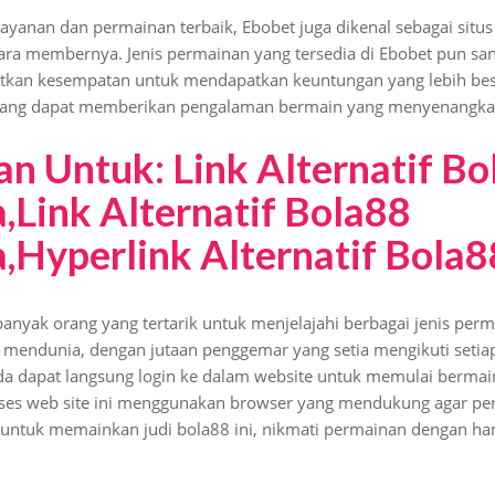
layanan dan permainan terbaik, Ebobet juga dikenal sebagai sit
para membernya. Jenis permainan yang tersedia di Ebobet pun sa
an kesempatan untuk mendapatkan keuntungan yang lebih besa
a yang dapat memberikan pengalaman bermain yang menyenangk
an Untuk: Link Alternatif B
,Link Alternatif Bola88
,Hyperlink Alternatif Bola
 banyak orang yang tertarik untuk menjelajahi berbagai jenis perm
g mendunia, dengan jutaan penggemar yang setia mengikuti setia
 dapat langsung login ke dalam website untuk memulai bermai
ses web site ini menggunakan browser yang mendukung agar per
gin untuk memainkan judi bola88 ini, nikmati permainan dengan ha