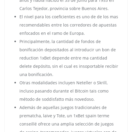
años y había nacido el 35 de junio para 1953 en
Carlos Tejedor, provincia sobre Buenos Aires.
El nivel para los coeficientes es uno de de los mas
recomendables entre los corredores de apuestas
enfocados en el ramo de Europa.
Principalmente, la cantidad de fondos de
bonificación depositados al introducir un bon de
reduction 1xBet depende entre ma cantidad
delete depósito, sin el cual es insoportable recibir
una bonificación.
Otras modalidades incluyen Neteller o Skrill,
incluso pasando durante el Bitcoin tais como
método de soddisfatto más novedoso.
Además de aquellas juegos tradicionales de
prematcha, laive y Tote, un 1xBet spain terme
conseillé ofrece una amplia selección de juegos