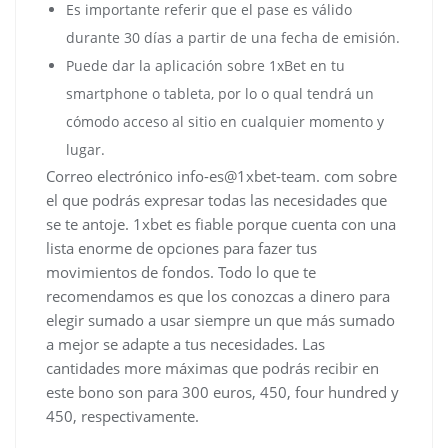
Es importante referir que el pase es válido
durante 30 días a partir de una fecha de emisión.
Puede dar la aplicación sobre 1xBet en tu
smartphone o tableta, por lo o qual tendrá un
cómodo acceso al sitio en cualquier momento y
lugar.
Correo electrónico info-es@1xbet-team. com sobre
el que podrás expresar todas las necesidades que
se te antoje. 1xbet es fiable porque cuenta con una
lista enorme de opciones para fazer tus
movimientos de fondos. Todo lo que te
recomendamos es que los conozcas a dinero para
elegir sumado a usar siempre un que más sumado
a mejor se adapte a tus necesidades. Las
cantidades more máximas que podrás recibir en
este bono son para 300 euros, 450, four hundred y
450, respectivamente.