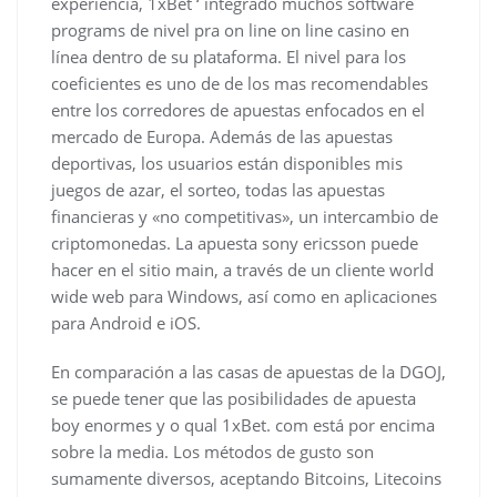
experiencia, 1xBet ‘ integrado muchos software
programs de nivel pra on line on line casino en
línea dentro de su plataforma. El nivel para los
coeficientes es uno de de los mas recomendables
entre los corredores de apuestas enfocados en el
mercado de Europa. Además de las apuestas
deportivas, los usuarios están disponibles mis
juegos de azar, el sorteo, todas las apuestas
financieras y «no competitivas», un intercambio de
criptomonedas. La apuesta sony ericsson puede
hacer en el sitio main, a través de un cliente world
wide web para Windows, así como en aplicaciones
para Android e iOS.
En comparación a las casas de apuestas de la DGOJ,
se puede tener que las posibilidades de apuesta
boy enormes y o qual 1xBet. com está por encima
sobre la media. Los métodos de gusto son
sumamente diversos, aceptando Bitcoins, Litecoins