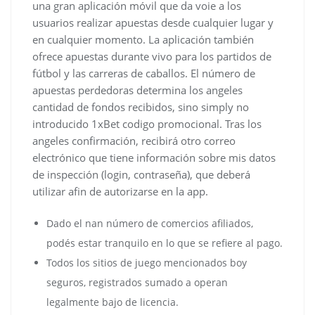
una gran aplicación móvil que da voie a los
usuarios realizar apuestas desde cualquier lugar y
en cualquier momento. La aplicación también
ofrece apuestas durante vivo para los partidos de
fútbol y las carreras de caballos. El número de
apuestas perdedoras determina los angeles
cantidad de fondos recibidos, sino simply no
introducido 1xBet codigo promocional. Tras los
angeles confirmación, recibirá otro correo
electrónico que tiene información sobre mis datos
de inspección (login, contraseña), que deberá
utilizar afin de autorizarse en la app.
Dado el nan número de comercios afiliados,
podés estar tranquilo en lo que se refiere al pago.
Todos los sitios de juego mencionados boy
seguros, registrados sumado a operan
legalmente bajo de licencia.