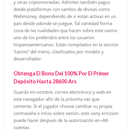
y otras criptomonedas. Admiten también pagos
desde plataformas con cambio de divisas como
Webmoney, dependiendo de si están activas en un
país desde adonde se juegue. Tal variedad forma
zona de las cualidades que hacen sobre este casino
uno de los preferidos entre los usuarios
hispanoamericanos. Están compilados en la sección
“casino” del menú, clasificados por modelo y
desarrollador.
Obtenga El Bono Del 100% Por El Primer
Depósito Hasta 28600 Ars
Guarda mi nombre, correo electrónico y web en
este navegador afin de la próxima vez que
comente. Si el jugador choose cambiar su propia
contraseña o inicio sobre sesión, esto sony ericsson
puede hacer después de la autorización en «Mi
cuenta».