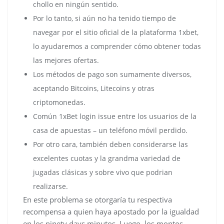
chollo en ningún sentido.
Por lo tanto, si aún no ha tenido tiempo de
navegar por el sitio oficial de la plataforma 1xbet,
lo ayudaremos a comprender cómo obtener todas
las mejores ofertas.
Los métodos de pago son sumamente diversos,
aceptando Bitcoins, Litecoins y otras
criptomonedas.
Común 1xBet login issue entre los usuarios de la
casa de apuestas – un teléfono móvil perdido.
Por otro cara, también deben considerarse las
excelentes cuotas y la grandma variedad de
jugadas clásicas y sobre vivo que podrian
realizarse.
En este problema se otorgaría tu respectiva
recompensa a quien haya apostado por la igualdad
en los ninety days minutos. Luego, los montos