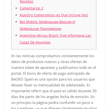
Receitas
Comentarios 2
Nuestro Compromiso ¡es Que Incluye Vos!
Bet Mobile: Мобильная Версия И
Мобильное Приложение
Argentina Versus Brasil: Qué Informana Las
Casas De Apuestas
En las noticias comprobamos constantemente los
datos de productos nuevos y otras ofertas de
nuestra odaie de apuestas y publicamos todo en el
portal. El bono de oferta de pago anticipado de
Bet365 Spain es una opción para los usuarios que
desean fazer su mensualidad de adelantado. Es
importante referir que el pase es válido durante 30
días the partir de los angeles fecha de emisión. En
un principio la página podra confundir un poco a
los jugadores, ya que ofrecen rápidamente muchos