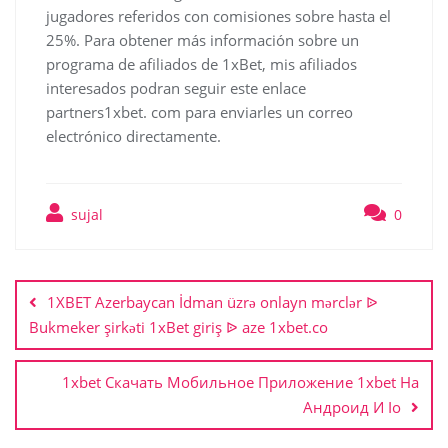
jugadores referidos con comisiones sobre hasta el
25%. Para obtener más información sobre un
programa de afiliados de 1xBet, mis afiliados
interesados podran seguir este enlace
partners1xbet. com para enviarles un correo
electrónico directamente.
sujal
0
1XBET Azerbaycan İdman üzrə onlayn mərclər ᐉ
Bukmeker şirkəti 1xBet giriş ᐉ aze 1xbet.co
1xbet Скачать Мобильное Приложение 1xbet На
Андроид И Io