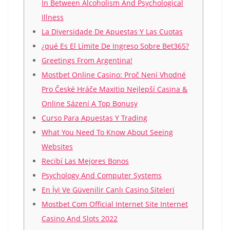
In Between Alcoholism And Psychological
Illness
La Diversidade De Apuestas Y Las Cuotas
¿qué Es El Límite De Ingreso Sobre Bet365?
Greetings From Argentina!
Mostbet Online Casino: Proč Není Vhodné
Pro České Hráče Maxitip Nejlepší Casina &
Online Sázení A Top Bonusy
Curso Para Apuestas Y Trading
What You Need To Know About Seeing
Websites
Recibí Las Mejores Bonos
Psychology And Computer Systems
En İyi Ve Güvenilir Canlı Casino Siteleri
Mostbet Com Official Internet Site Internet
Casino And Slots 2022