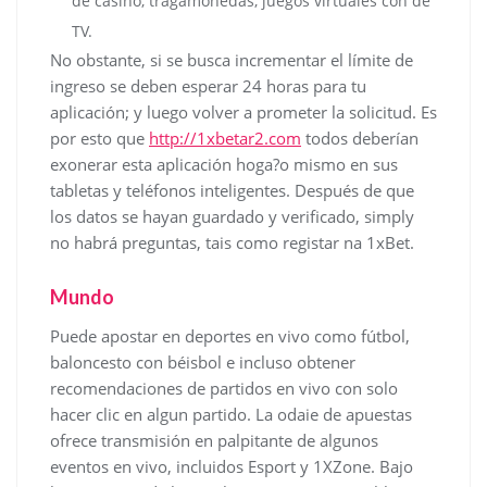
de casino, tragamonedas, juegos virtuales con de
TV.
No obstante, si se busca incrementar el límite de
ingreso se deben esperar 24 horas para tu
aplicación; y luego volver a prometer la solicitud. Es
por esto que
http://1xbetar2.com
todos deberían
exonerar esta aplicación hoga?o mismo en sus
tabletas y teléfonos inteligentes. Después de que
los datos se hayan guardado y verificado, simply
no habrá preguntas, tais como registar na 1xBet.
Mundo
Puede apostar en deportes en vivo como fútbol, ​​
baloncesto con béisbol e incluso obtener
recomendaciones de partidos en vivo con solo
hacer clic en algun partido. La odaie de apuestas
ofrece transmisión en palpitante de algunos
eventos en vivo, incluidos Esport y 1XZone. Bajo