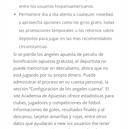
entre los usuarios hispanoamericanos.
Permanece dia a dia atento a cualquier novedad,
y aprovecha opciones como los giros gratis, todas
las promociones temporales u los retornos sobre
depósitos para jugar en las mas recomendables
circunstancias.
Si se pierde los angeles apuesta de peculio de
bonificación (apuesta gratuita), el deportista no
puede memorizar en descubierto, ahora que no
está jugando por su propio dinero. Puede
administrar el proceso en su cuenta personal, la
sección “Configuración de los angeles cuenta”. El
site Academia de Apuestas ofrece estadísticas para
clubes, jugadores y competiciones de fútbol.
Informaciones de goles, resultados finales y al
descanso, tarjetas amarillas y rojas, entre otros
datos que ayudarán a new los usuarios the tener