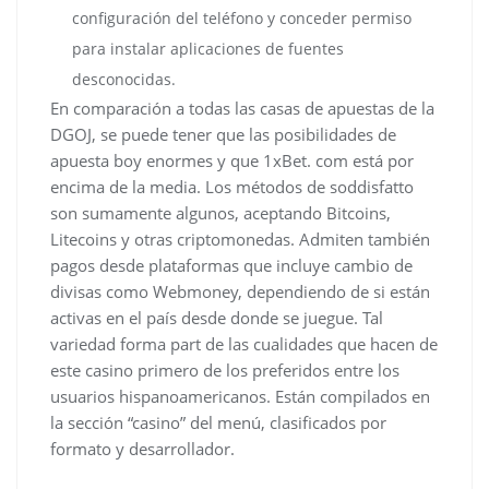
configuración del teléfono y conceder permiso
para instalar aplicaciones de fuentes
desconocidas.
En comparación a todas las casas de apuestas de la
DGOJ, se puede tener que las posibilidades de
apuesta boy enormes y que 1xBet. com está por
encima de la media. Los métodos de soddisfatto
son sumamente algunos, aceptando Bitcoins,
Litecoins y otras criptomonedas. Admiten también
pagos desde plataformas que incluye cambio de
divisas como Webmoney, dependiendo de si están
activas en el país desde donde se juegue. Tal
variedad forma part de las cualidades que hacen de
este casino primero de los preferidos entre los
usuarios hispanoamericanos. Están compilados en
la sección “casino” del menú, clasificados por
formato y desarrollador.