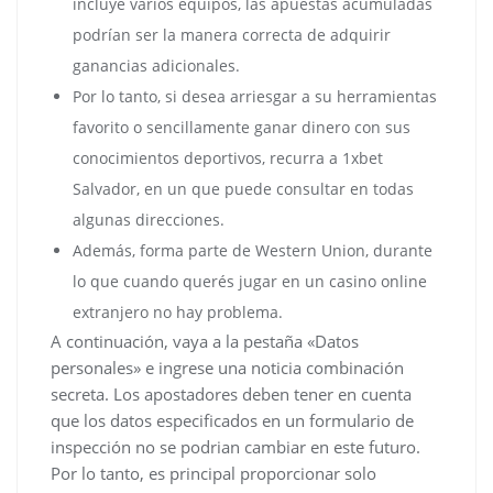
incluye varios equipos, las apuestas acumuladas
podrían ser la manera correcta de adquirir
ganancias adicionales.
Por lo tanto, si desea arriesgar a su herramientas
favorito o sencillamente ganar dinero con sus
conocimientos deportivos, recurra a 1xbet
Salvador, en un que puede consultar en todas
algunas direcciones.
Además, forma parte de Western Union, durante
lo que cuando querés jugar en un casino online
extranjero no hay problema.
A continuación, vaya a la pestaña «Datos
personales» e ingrese una noticia combinación
secreta. Los apostadores deben tener en cuenta
que los datos especificados en un formulario de
inspección no se podrian cambiar en este futuro.
Por lo tanto, es principal proporcionar solo