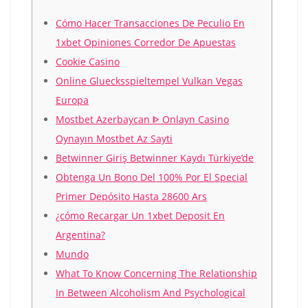
Cómo Hacer Transacciones De Peculio En
1xbet Opiniones Corredor De Apuestas
Cookie Casino
Online Gluecksspieltempel Vulkan Vegas
Europa
Mostbet Azerbaycan ᐈ Onlayn Casino
Oynayın Mostbet Az Sayti
Betwinner Giriş Betwinner Kaydı Türkiye’de
Obtenga Un Bono Del 100% Por El Special
Primer Depósito Hasta 28600 Ars
¿cómo Recargar Un 1xbet Deposit En
Argentina?
Mundo
What To Know Concerning The Relationship
In Between Alcoholism And Psychological