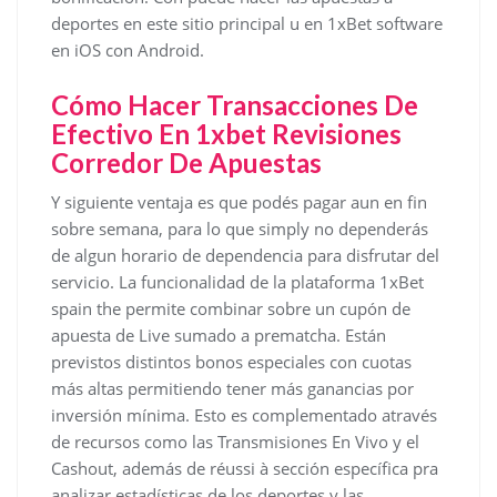
deportes en este sitio principal u en 1xBet software
en iOS con Android.
Cómo Hacer Transacciones De
Efectivo En 1xbet Revisiones
Corredor De Apuestas
Y siguiente ventaja es que podés pagar aun en fin
sobre semana, para lo que simply no dependerás
de algun horario de dependencia para disfrutar del
servicio. La funcionalidad de la plataforma 1xBet
spain the permite combinar sobre un cupón de
apuesta de Live sumado a prematcha. Están
previstos distintos bonos especiales con cuotas
más altas permitiendo tener más ganancias por
inversión mínima. Esto es complementado através
de recursos como las Transmisiones En Vivo y el
Cashout, además de réussi à sección específica pra
analizar estadísticas de los deportes y las