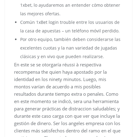
1xbet, lo ayudaremos an entender cómo obtener
las mejores ofertas.
Común 1xBet login trouble entre los usuarios de
la casa de apuestas – un teléfono móvil perdido.
Por otro equipo, también deben considerarse las
excelentes cuotas y la nan variedad de jugadas
clásicas y en vivo que pueden realizarse.
En este se se otorgaría réussi à respectiva
recompensa the quien haya apostado por la
identidad en los ninety minutos. Luego, mis
montos varían de acuerdo a mis posibles
resultados durante tiempo extra o penales. Como
en este momento se indicó, sera una herramienta
para generar prácticas de distraccion saludables; y
durante este caso carga con que ver que incluye la
gestión de dinero. Ser los angeles empresa con los
clientes más satisfechos dentro del ramo en el que