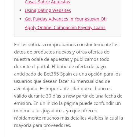
Casas Sobre Apuestas
Using Dating Websites
Get Payday Advances In Youngstown Oh
Apply Online! Compacom Payday Loans
En las noticias comprobamos constantemente los
datos de productos nuevos y otras ofertas de
nuestra odaie de apuestas y publicamos todo
durante el portal. El bono de oferta de pago
anticipado de Bet365 Spain es una opción para los
usuarios que desean fazer su mensualidad de
aventajado. Es importante citar que el bono es
válido durante 30 días a new partir de una fecha de
emisión. En un inicio la página puede confundir un
minimo a los jugadores, ya que ofrecen
rápidamente muchos más detalles visibles la cual la
mayoría para proveedores.