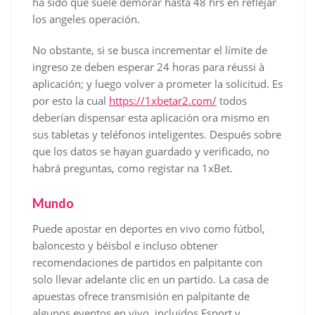
ha sido que suele demorar hasta 48 hrs en reflejar
los angeles operación.
No obstante, si se busca incrementar el límite de
ingreso ze deben esperar 24 horas para réussi à
aplicación; y luego volver a prometer la solicitud. Es
por esto la cual
https://1xbetar2.com/
todos
deberían dispensar esta aplicación ora mismo en
sus tabletas y teléfonos inteligentes. Después sobre
que los datos se hayan guardado y verificado, no
habrá preguntas, como registar na 1xBet.
Mundo
Puede apostar en deportes en vivo como fútbol, ​​
baloncesto y béisbol e incluso obtener
recomendaciones de partidos en palpitante con
solo llevar adelante clic en un partido. La casa de
apuestas ofrece transmisión en palpitante de
algunos eventos en vivo, incluidos Esport y