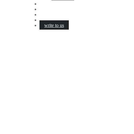
ABOUT US
Contact Us
Services
write to us