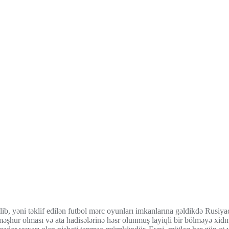
lib, yəni təklif edilən futbol mərc oyunları imkanlarına gəldikdə Rusi
ur olması və ata hadisələrinə həsr olunmuş layiqli bir bölməyə xidmət