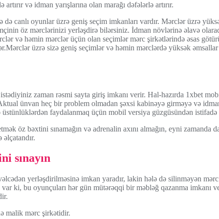
rtırır və idman yarışlarına olan marağı dəfələrlə artırır.
sə də canlı oyunlar üzrə geniş seçim imkanları vardır. Mərclər üzrə yük
əmçinin öz mərclərinizi yerləşdirə bilərsiniz. İdman növlərinə əlavə ola
ərclər və həmin mərclər üçün olan seçimlər mərc şirkətlərində əsas götür
r.Mərclər üzrə sizə geniş seçimlər və həmin mərclərdə yüksək əmsallar tə
tədiyiniz zaman rəsmi sayta giriş imkanı verir. Hal-hazırda 1xbet mobi
r. Aktual ünvan heç bir problem olmadan şəxsi kabinəyə girməyə və idm
 üstünlüklərdən faydalanmaq üçün mobil versiya güzgüsündən istifadə 
etmək öz bəxtini sınamağın və adrenalin axını almağın, eyni zamanda d
əlçatandır.
ni sınayın
əlcədən yerləşdirilməsinə imkan yaradır, lakin hələ də silinməyən mərc
ki, bu oyunçuları hər gün mütərəqqi bir məbləğ qazanma imkanı veri
ir.
 malik mərc şirkətidir.