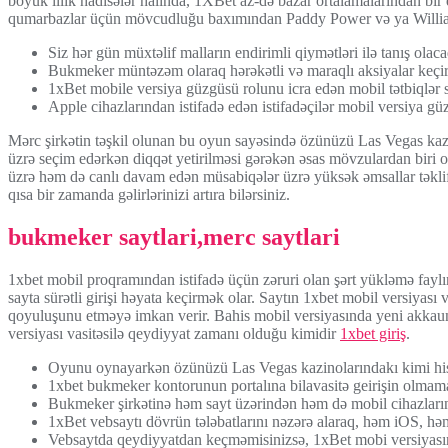
böyük illik hadisələr halında, 1XBet az-də bazar ortalamalarından bir
qumarbazlar üçün mövcudluğu baxımından Paddy Power və ya Will
Siz hər gün müxtəlif malların endirimli qiymətləri ilə tanış olaca
Bukmeker müntəzəm olaraq hərəkətli və maraqlı aksiyalar keçir
1xBet mobile versiya güzgüsü rolunu icra edən mobil tətbiqlər s
Apple cihazlarından istifadə edən istifadəçilər mobil versiya g
Mərc şirkətin təşkil olunan bu oyun sayəsində özünüzü Las Vegas kazi
üzrə seçim edərkən diqqət yetirilməsi gərəkən əsas mövzulardan biri 
üzrə həm də canlı davam edən müsabiqələr üzrə yüksək əmsallar təklif e
qısa bir zamanda gəlirlərinizi artıra bilərsiniz.
bukmeker saytlari,merc saytlari
1xbet mobil proqramından istifadə üçün zəruri olan şərt yükləmə fay
sayta sürətli girişi həyata keçirmək olar. Saytın 1xbet mobil versiyası 
qoyuluşunu etməyə imkan verir. Bahis mobil versiyasında yeni akkau
versiyası vasitəsilə qeydiyyat zamanı olduğu kimidir
1xbet giriş
.
Oyunu oynayarkən özünüzü Las Vegas kazinolarındakı kimi his
1xbet bukmeker kontorunun portalına bilavasitə geirişin olmama
Bukmeker şirkətinə həm sayt üzərindən həm də mobil cihazlarınız
1xBet vebsaytı dövrün tələbatlarını nəzərə alaraq, həm iOS, həm
Vebsaytda qeydiyyatdan keçməmisinizsə, 1xBet mobi versiyasını