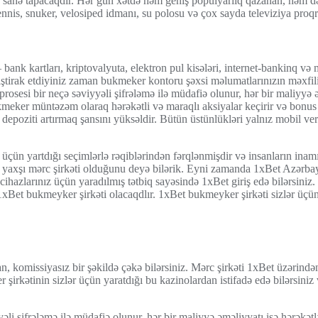
sahə tapacaqdır. Hər gün xətdə həm geniş populyarlıq qazanan, həm də 
 tennis, snuker, velosiped idmanı, su polosu və çox sayda televiziya pr
nk kartları, kriptovalyuta, elektron pul kisələri, internet-bankinq və m
da iştirak etdiyiniz zaman bukmeker kontoru şəxsi məlumatlarınızın məxfi
sesi bir neçə səviyyəli şifrələmə ilə müdafiə olunur, hər bir maliyyə əm
kmeker müntəzəm olaraq hərəkətli və maraqlı aksiyalar keçirir və bonus
epoziti artırmaq şansını yüksəldir. Bütün üstünlükləri yalnız mobil ver
üçün yartdığı seçimlərlə rəqiblərindən fərqlənmişdir və insanların inam
n yaxşı mərc şirkəti olduğunu deyə bilərik. Eyni zamanda 1xBet Azərbay
ihazlarınız üçün yaradılmış tətbiq sayəsində 1xBet giriş edə bilərsiniz
Bet bukmeyker şirkəti olacaqdlır. 1xBet bukmeyker şirkəti sizlər üçün 
n, komissiyasız bir şəkildə çəkə bilərsiniz. Mərc şirkəti 1xBet üzərində
şirkətinin sizlər üçün yaratdığı bu kazinolardan istifadə edə bilərsin
li şifrələmə ilə müdafiə olunur, hər bir maliyyə əməliyyatı isə hərəkət