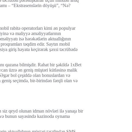
təcrübəli pərəstişkarlar üçün mindən artıq
oqramı – “Ekstrasenslərin döyüşü”, “Nə?
obil rabitə operatorları kimi ən populyar
liyinə və maliyyə əməliyyatlarının
əliyyatı isə hərəkətlərin aktuallığının
 proqramları təqdim edir. Saytın mobil
siya giriş həyata keçirərək şəxsi təcrübədə
ını qazana bilmişdir. Rahat bir şəkildə 1xBet
can üzrə ən geniş müştəri kütləsinə malik
. Əgər bol çeşiddə olan bonuslardan və
geniş seçimdə, bir-birindən fərqli olan və
n siz qeyd olunan idman növləri ilə yanaşı bir
iz və bunun sayəsində kazinoda oynama
lərin aktuallığının müştəri tərəfindən SMS-