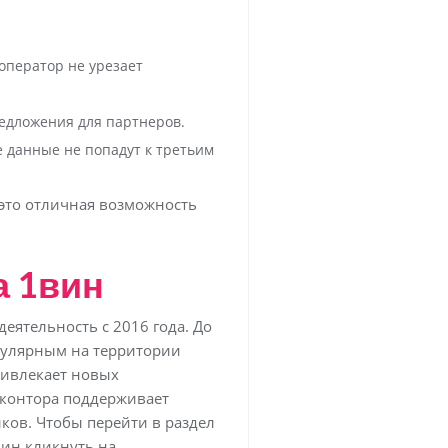
оператор не урезает
едложения для партнеров.
 данные не попадут к третьим
 это отличная возможность
а 1вин
еятельность с 2016 года. До
опулярным на территории
ривлекает новых
 контора поддерживает
ков. Чтобы перейти в раздел
Вин кликнуть на