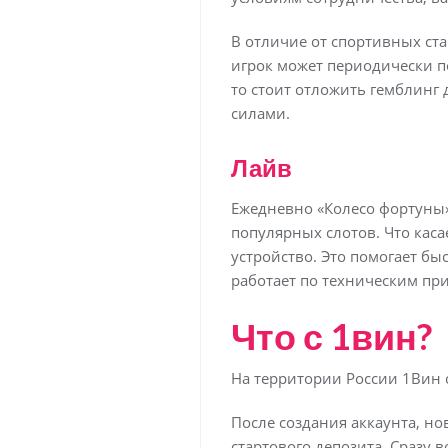
В отличие от спортивных ста
игрок может периодически по
то стоит отложить гемблинг 
силами.
Лайв
Ежедневно «Колесо фортуны»
популярных слотов. Что кас
устройство. Это помогает бы
работает по техническим при
Что с 1вин?
На территории России 1Вин 
После создания аккаунта, н
стартового депозита. Сразу 