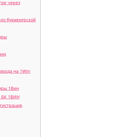
гре через
ало букмекерской
оры
них
входа на 1Win
оры 1Вин
в БК 1ВИН
гистрация,