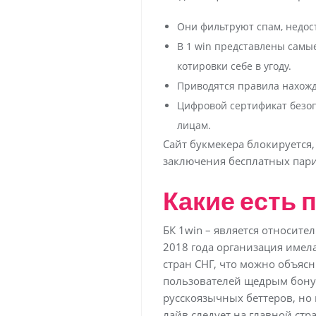
Они фильтруют спам, недо
В 1 win представлены самые
котировки себе в угоду.
Приводятся правила нахожд
Цифровой сертификат безоп
лицам.
Сайт букмекера блокируется,
заключения бесплатных пари
Какие есть 
БК 1win – является относите
2018 года организация имела
стран СНГ, что можно объяс
пользователей щедрым бонус
русскоязычных беттеров, но 
лайв следует на главной ст