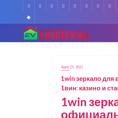
April 23, 2022
1win зеркало для
1вин: казино и ст
1win зерк
официаль