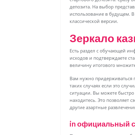
депозита. На выбор представ
использование в будущем. В
классической версии.
Зеркало каз
Есть раздел с обучающей инф
исходов и подтверждаете ст
величину итогового множите
Вам нужно придерживаться п
таких случаях если это слу
ситуации. Вы можете быстро 
находитесь. Это позволяет с
другие азартные развлечени
in официальный с